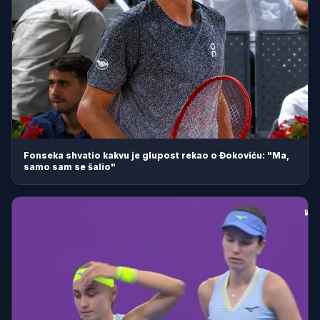
Fonseka shvatio kakvu je glupost rekao o Đokoviću: "Ma,
samo sam se šalio"