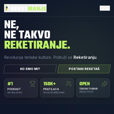
REKET
IRANJE
NE,
NE TAKVO
REKETIRANJE.
Revolucija teniske kulture.
Pridruži se
Reketiranju
.
KO SMO MI?
POSTANI REKETAŠ
#1
150K+
OPEN
PODKAST
PRATILACA
TENISKI TURNIRI
POKAŽITE SE!
NA BALKANU
NA SVIM MREŽAMA