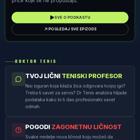
priče koje se ne propuštaju.
SVE O PODKASTU
POGLEDAJ SVE EPIZODE
DOKTOR TENIS
TVOJ LIČNI
TENISKI PROFESOR
Nisi siguran koja kilaža žica odgovara tvojoj igri?
Treba ti savet za servis? Dr Tenis analizira hiljade
podataka kako bi ti dao profesionalni savet
odmah.
POGODI
ZAGONETNU LIČNOST
Svake nedelje nova ličnost koju možeš da