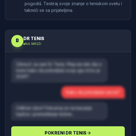
pogodiš. Testiraj svoje znanje o teniskom svetu i
takmiči se sa prijateljima.
DR TENIS
D
NA MREŽI
Zdravo! Ja sam Dr Tenis. Pitaj me bilo šta o
tome kako da poboljšaš svoju igru ili ko je
GOAT!
Kako da poboljšam servis?
Odličan izbor! Fokusiraj se na bacanje
loptice i premeštanje težine...
POKRENI DR TENIS