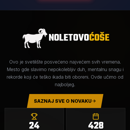
NOLETOVO
ĆOŠE
Ovo je svetilište posvećeno najvećem svih vremena.
Mesto gde slavimo nepokolebljiv duh, mentalnu snagu i
rekorde koji će teško ikada biti oboreni. Ovde učimo od
najboljeg.
SAZNAJ SVE O NOVAKU
24
428