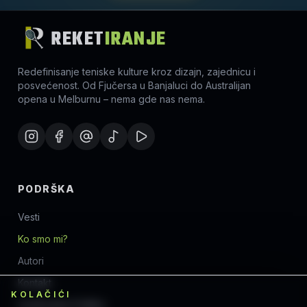
REKET
IRANJE
Redefinisanje teniske kulture kroz dizajn, zajednicu i
posvećenost. Od Fjučersa u Banjaluci do Australijan
opena u Melburnu – nema gde nas nema.
PODRŠKA
Vesti
Ko smo mi?
Autori
Kontakt
KOLAČIĆI
Uređivačka Politika