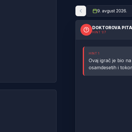
9. avgust 2026.
DOKTOROVA PITA
HINT
1
/7
HINT
1
Ovaj igrač je bio n
osamdesetih i toko