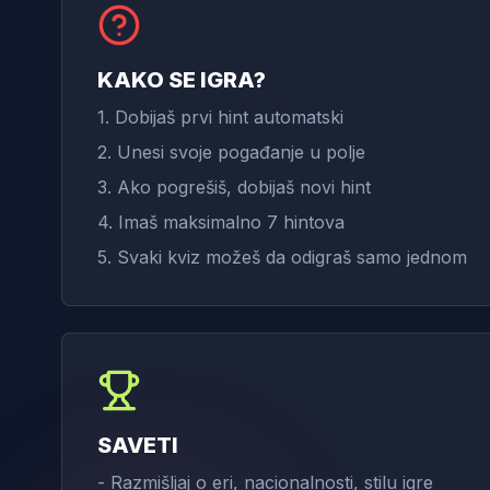
KAKO SE IGRA?
1. Dobijaš prvi hint automatski
2. Unesi svoje pogađanje u polje
3. Ako pogrešiš, dobijaš novi hint
4. Imaš maksimalno 7 hintova
5. Svaki kviz možeš da odigraš samo jednom
SAVETI
- Razmišljaj o eri, nacionalnosti, stilu igre