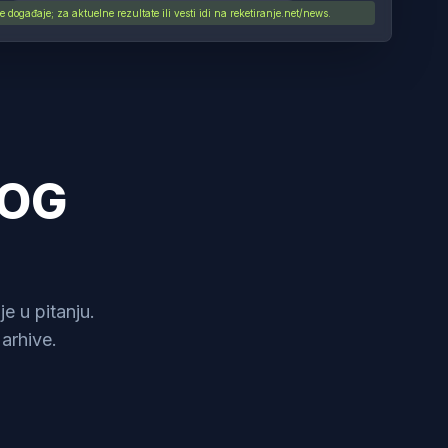
događaje; za aktuelne rezultate ili vesti idi na reketiranje.net/news.
NOG
e u pitanju.
arhive.