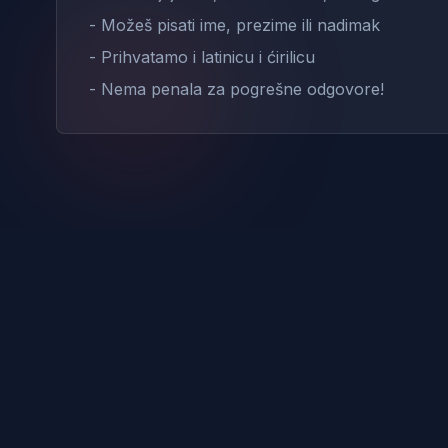
- Možeš pisati ime, prezime ili nadimak
- Prihvatamo i latinicu i ćirilicu
- Nema penala za pogrešne odgovore!