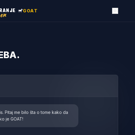
RANJE
GOAT
en
EBA.
s. Pitaj me bilo šta o tome kako da
i ko je GOAT!