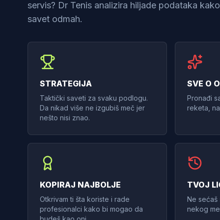
servis? Dr Tenis analizira hiljade podataka kako 
savet odmah.
STRATEGIJA
SVE O 
Taktički saveti za svaku podlogu.
Pronađi s
Da nikad više ne izgubiš meč jer
reketa, naj
nešto nisi znao.
KOPIRAJ NAJBOLJE
TVOJ LI
Otkrivam ti šta koriste i rade
Ne sećaš 
profesionalci kako bi mogao da
nekog meč
budeš kao oni.