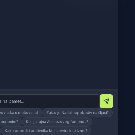
 povratka u mečevima?
Zašto je Nadal nepobediv na šljaci?
 posebnim?
Koji je tajna Alcarazovog forhenda?
Kako pobediti protivnika koji servira kao Izner?