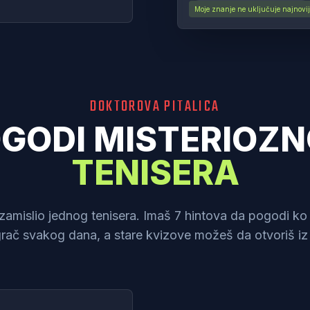
Moje znanje ne uključuje najnovije 
DOKTOROVA PITALICA
GODI MISTERIOZ
TENISERA
 zamislio jednog tenisera. Imaš 7 hintova da pogodi ko j
grač svakog dana, a stare kvizove možeš da otvoriš iz 