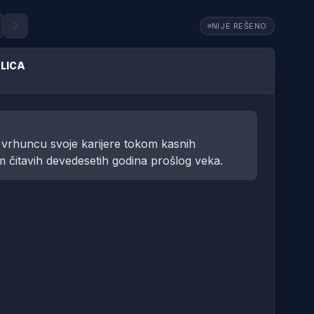
NIJE REŠENO
LICA
a vrhuncu svoje karijere tokom kasnih
m čitavih devedesetih godina prošlog veka.