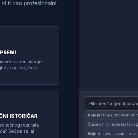
bi ti dao profesionalni
OPREMI
avršene specifikacije
bolje patike, žice...
ČNI ISTORIČAR
Koja je tajna Đokovićevog
Šta je činilo Federera tako
se tačnog rezultata
a? Sećam se ja!
Najbolji saveti za amatere