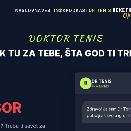
REKETI
NASLOVNA
VESTI
N
$
K
PODKAST
DR TENIS
Op
DOKTOR TENIS
K TU ZA TEBE, ŠTA GOD TI TR
DR TENIS
D
NA MREŽI
SOR
Zdravo! Ja sam Dr Teni
poboljšaš svoju igru il
i? Treba ti savet za