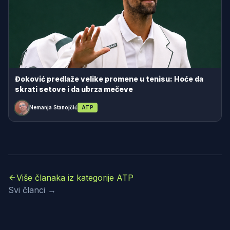
Đoković predlaže velike promene u tenisu: Hoće da
skrati setove i da ubrza mečeve
Nemanja Stanojčić
ATP
Više članaka iz kategorije ATP
Svi članci →