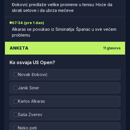
Đoković predlaže velike promene u tenisu: Hoće da
skrati setove i da ubrza mečeve
07:34 (pre 1 dan)
Alkaras se povukao iz Sinsinatija: Španac u sve većem
problemu
ANKETA
11
glasova
Ko osvaja US Open?
Novak Đoković
Janik Siner
Karlos Alkaras
Saša Zverev
Neko peti