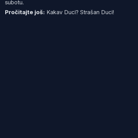
subotu.
Pročitajte još:
Kakav Duci? Strašan Duci!