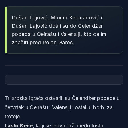
Dušan Lajović, Miomir Kecmanović i
Dušan Lajović došli su do Čelendžer
pobeda u Oeirašu i Valensiji, što će im
značiti pred Rolan Garos.
Foto: Tennis Tv
Tri srpska igrača ostvarili su Čelendžer pobede u
četvrtak u Oeirašu i Valensiji i ostali u borbi za
trofeje.
Laslo Đere
, koji se jedva drži među trista