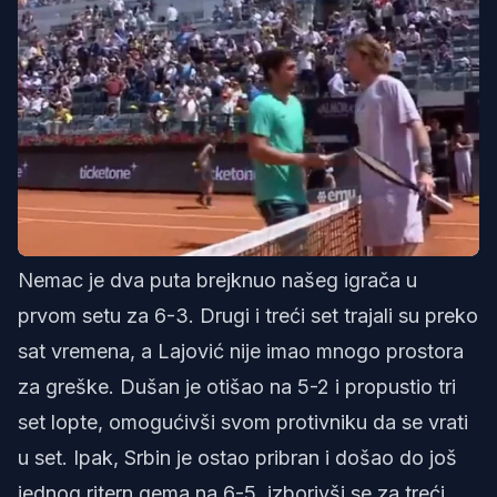
is
Nemac je dva puta brejknuo našeg igrača u
prvom setu za 6-3. Drugi i treći set trajali su preko
sat vremena, a Lajović nije imao mnogo prostora
za greške. Dušan je otišao na 5-2 i propustio tri
set lopte, omogućivši svom protivniku da se vrati
u set. Ipak, Srbin je ostao pribran i došao do još
jednog ritern gema na 6-5, izborivši se za treći