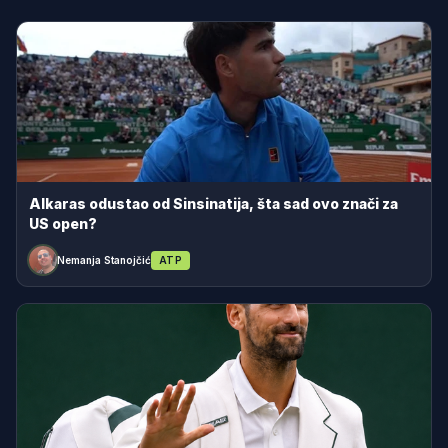
Alkaras odustao od Sinsinatija, šta sad ovo znači za
US open?
Nemanja Stanojčić
ATP