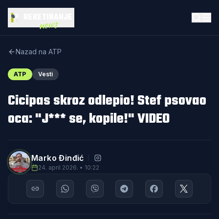
REKETIRANJE
news
Nazad na ATP
ATP
Vesti
Cicipas skroz odlepio! Stef psovao
oca: "J*** se, kopile!" VIDEO
Marko Đinđić
24. april 2026. • 10:22