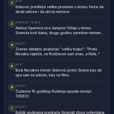
ATP
2
Đoković predlaže velike promene u tenisu: Hoće da
skrati setove i da ubrza mečeve
SRPSKI TENIS
3
Aleksa Oparnica novi šampion Srbije u tenisu:
Sramota kod dama, drugu godinu zaredom nemamo
šampionku zemlje
VESTI
4
Zverev detaljno analizirao "veliku trojku": "Protiv
Novaka najteže, sa Rodžerom sam znao, a Rafa..."
ATP
5
Bivši Novakov trener: Đoković protiv Sinera kao da
igra sam sa sobom, kao na filmu
VESTI
6
Čudesna 16-godišnja Ruskinja ispisala istoriju!
(VIDEO)
VESTI
7
Bublik godinama preskače Sinsinati zbog rođendana