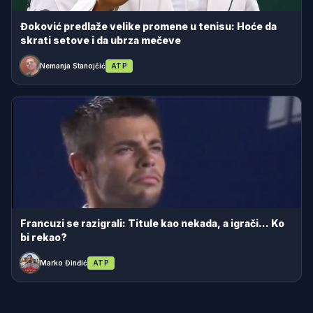
Đoković predlaže velike promene u tenisu: Hoće da
skrati setove i da ubrza mečeve
Nemanja Stanojčić
ATP
Francuzi se razigrali: Titule kao nekada, a igrači... Ko
bi rekao?
Marko Đinđić
ATP