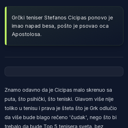
Grčki teniser Stefanos Cicipas ponovo je
imao napad besa, pošto je psovao oca
Apostolosa.
Foto: screenshot/twitter
Znamo odavno da je Cicipas malo skrenuo sa
puta, što psihički, što teniski. Glavom više nije
toliko u tenisu i prava je šteta što je Grk odlučio
da više bude blago rečeno 'čudak', nego što bi
trebalo da bude Top 5 tenisera sveta, bez