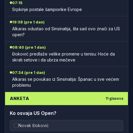
07:15
Srpkinje postale šampionke Evrope
19:38 (pre 1 dan)
Alkaras odustao od Sinsinatija, šta sad ovo znači za US
open?
08:40 (pre 1 dan)
Đoković predlaže velike promene u tenisu: Hoće da
skrati setove i da ubrza mečeve
07:34 (pre 1 dan)
Alkaras se povukao iz Sinsinatija: Španac u sve većem
problemu
ANKETA
11
glasova
Ko osvaja US Open?
Novak Đoković