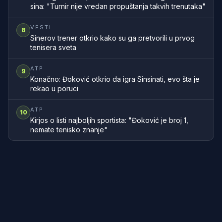
sina: "Turnir nije vredan propuštanja takvih trenutaka"
VESTI
8
Sinerov trener otkrio kako su ga pretvorili u prvog
tenisera sveta
ATP
9
Konačno: Đoković otkrio da igra Sinsinati, evo šta je
rekao u poruci
ATP
10
Kirjos o listi najboljih sportista: "Đoković je broj 1,
nemate tenisko znanje"