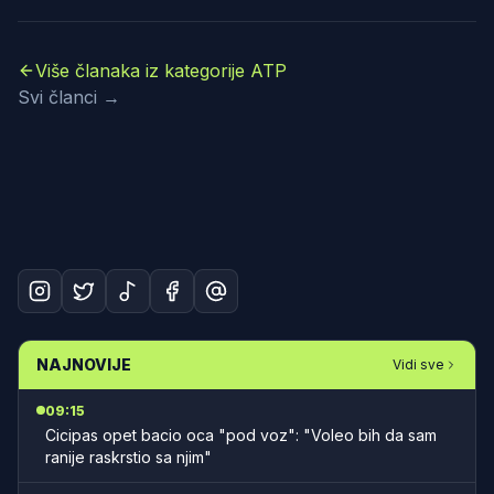
Više članaka iz kategorije ATP
Svi članci →
NAJNOVIJE
Vidi sve
09:15
Cicipas opet bacio oca "pod voz": "Voleo bih da sam
ranije raskrstio sa njim"