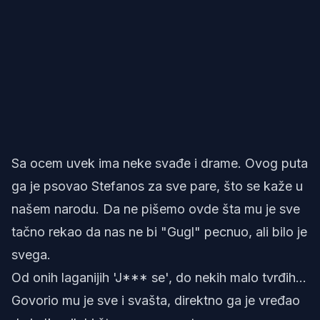
Sa ocem uvek ima neke svađe i drame. Ovog puta
ga je psovao Stefanos za sve pare, što se kaže u
našem narodu. Da ne pišemo ovde šta mu je sve
tačno rekao da nas ne bi "Gugl" pecnuo, ali bilo je
svega.
Od onih laganijih 'J*** se', do nekih malo tvrđih...
Govorio mu je sve i svašta, direktno ga je vređao