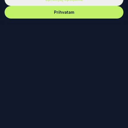
Prihvatam
REKET
IRANJE
Redefinisanje teniske kulture kroz dizajn, zajednicu i
posvećenost. Od Fjučersa u Banjaluci do Australijan
opena u Melburnu – nema gde nas nema.
PODRŠKA
Vesti
Ko smo mi?