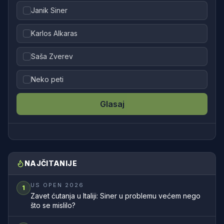
Janik Siner
Karlos Alkaras
Saša Zverev
Neko peti
Glasaj
NAJČITANIJE
US OPEN 2026
1
Zavet ćutanja u Italiji: Siner u problemu većem nego
što se mislilo?