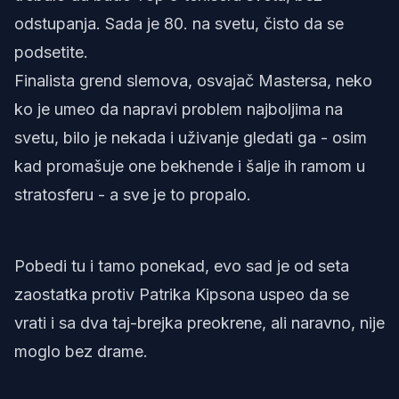
odstupanja. Sada je 80. na svetu, čisto da se
podsetite.
Finalista grend slemova, osvajač Mastersa, neko
ko je umeo da napravi problem najboljima na
svetu, bilo je nekada i uživanje gledati ga - osim
kad promašuje one bekhende i šalje ih ramom u
stratosferu - a sve je to propalo.
Pobedi tu i tamo ponekad, evo sad je od seta
zaostatka protiv Patrika Kipsona uspeo da se
vrati i sa dva taj-brejka preokrene, ali naravno, nije
moglo bez drame.