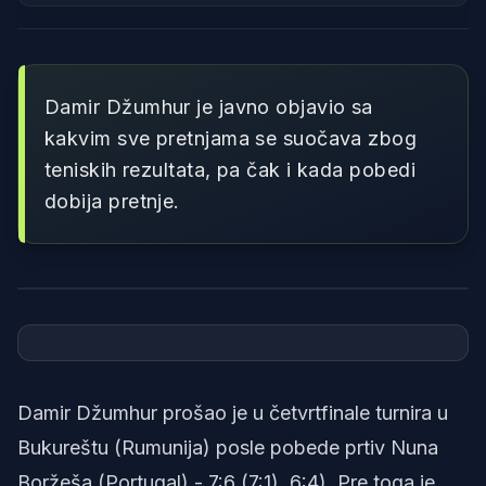
Damir Džumhur je javno objavio sa
kakvim sve pretnjama se suočava zbog
teniskih rezultata, pa čak i kada pobedi
dobija pretnje.
Foto: screenshot
Damir Džumhur prošao je u četvrtfinale turnira u
Bukureštu (Rumunija) posle pobede prtiv Nuna
Boržeša (Portugal) - 7:6 (7:1), 6:4). Pre toga je