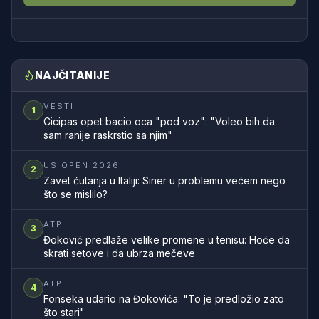
NAJČITANIJE
VESTI
1
Cicipas opet bacio oca "pod voz": "Voleo bih da
sam ranije raskrstio sa njim"
US OPEN 2026
2
Zavet ćutanja u Italiji: Siner u problemu većem nego
što se mislilo?
ATP
3
Đoković predlaže velike promene u tenisu: Hoće da
skrati setove i da ubrza mečeve
ATP
4
Fonseka udario na Đokovića: "To je predložio zato
što stari"