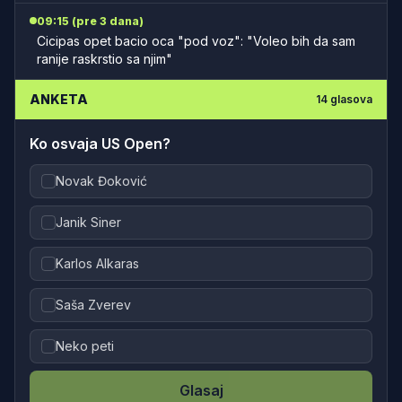
09:15 (pre 3 dana)
Cicipas opet bacio oca "pod voz": "Voleo bih da sam
ranije raskrstio sa njim"
ANKETA
14
glasova
Ko osvaja US Open?
Novak Đoković
Janik Siner
Karlos Alkaras
Saša Zverev
Neko peti
Glasaj