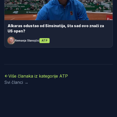
Alkaras odustao od Sinsinatija, šta sad ovo znači za
US open?
Nemanja Stanojčić
ATP
Više članaka iz kategorije ATP
Svi članci →