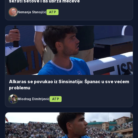
skrati setove i da ubrza mečeve
Nemanja Stanojčić
ATP
Alkaras se povukao iz Sinsinatija: Španac u sve većem
problemu
Miodrag Dimitrijević
ATP