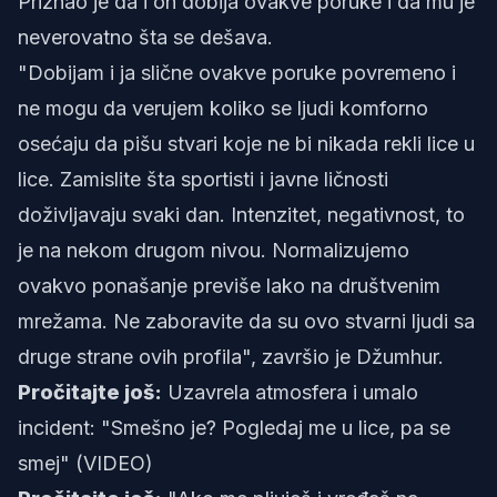
Priznao je da i on dobija ovakve poruke i da mu je
neverovatno šta se dešava.
"Dobijam i ja slične ovakve poruke povremeno i
ne mogu da verujem koliko se ljudi komforno
osećaju da pišu stvari koje ne bi nikada rekli lice u
lice. Zamislite šta sportisti i javne ličnosti
doživljavaju svaki dan. Intenzitet, negativnost, to
je na nekom drugom nivou. Normalizujemo
ovakvo ponašanje previše lako na društvenim
mrežama. Ne zaboravite da su ovo stvarni ljudi sa
druge strane ovih profila", završio je Džumhur.
Pročitajte još:
Uzavrela atmosfera i umalo
incident: "Smešno je? Pogledaj me u lice, pa se
smej" (VIDEO)