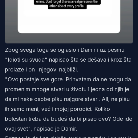
je
Zbog svega toga se oglasio i Damir i uz pesmu
"Idioti su svuda" napisao šta se dešava i kroz šta
prolaze i on i njegovi najbliži.
"Ovo postaje sve gore. Prihvatam da ne mogu da
promenim mnoge stvari u životu i jedna od njih je
da mi neke osobe pišu najgore stvari. Ali, ne pišu
ih samo meni, već i mojoj porodici. Koliko
bolestan treba da budeš da bi pisao ovo? Gde ide
ovaj svet", napisao je Damir.