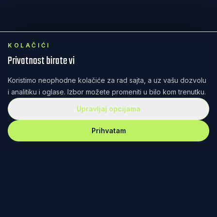
KOLAČIĆI
Privatnost birate vi
Koristimo neophodne kolačiće za rad sajta, a uz vašu dozvolu
i analitiku i oglase. Izbor možete promeniti u bilo kom trenutku.
Upravljaj opcijama
Prihvatam
REKET
IRANJE
Redefinisanje teniske kulture kroz dizajn, zajednicu i
posvećenost. Od Fjučersa u Banjaluci do Australijan
opena u Melburnu – nema gde nas nema.