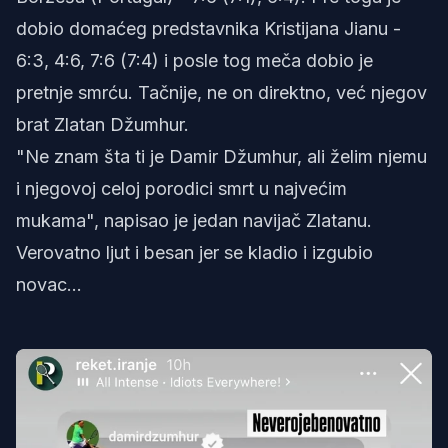
dobio domaćeg predstavnika Kristijana Jianu -
6:3, 4:6, 7:6 (7:4) i posle tog meča dobio je
pretnje smrću. Tačnije, ne on direktno, već njegov
brat Zlatan Džumhur.
"Ne znam šta ti je Damir Džumhur, ali želim njemu
i njegovoj celoj porodici smrt u najvećim
mukama", napisao je jedan navijač Zlatanu.
Verovatno ljut i besan jer se kladio i izgubio
novac...