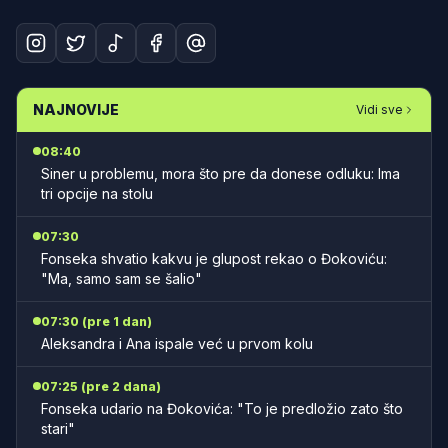
NAJNOVIJE
Vidi sve
08:40
Siner u problemu, mora što pre da donese odluku: Ima
tri opcije na stolu
07:30
Fonseka shvatio kakvu je glupost rekao o Đokoviću:
"Ma, samo sam se šalio"
07:30 (pre 1 dan)
Aleksandra i Ana ispale već u prvom kolu
07:25 (pre 2 dana)
Fonseka udario na Đokovića: "To je predložio zato što
stari"