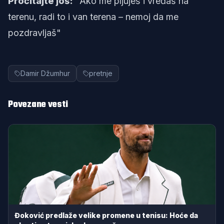
Pročitajte još:
"Ako me pljuješ i vređaš na
terenu, radi to i van terena – nemoj da me
pozdravljaš"
Damir Džumhur
pretnje
Povezane vesti
Đoković predlaže velike promene u tenisu: Hoće da