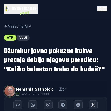
REKETIRANJE
news
Nazad na ATP
ATP
Vesti
Džumhur javno pokazao kakve
pretnje dobija njegova porodica:
"Koliko bolestan treba da budeš?"
Nemanja Stanojčić
1. april 2026. • 23:33