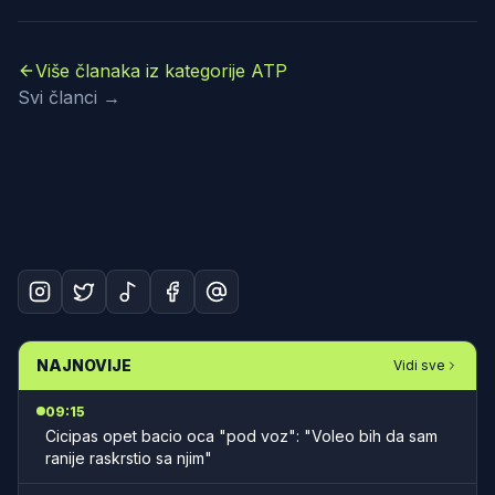
Više članaka iz kategorije ATP
Svi članci →
NAJNOVIJE
Vidi sve
09:15
Cicipas opet bacio oca "pod voz": "Voleo bih da sam
ranije raskrstio sa njim"