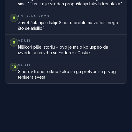
sina: "Turnir nije vredan propuštanja takvih trenutaka"
US OPEN 2026
8
Zavet ćutanja u Italiji: Siner u problemu većem nego
što se mislilo?
VESTI
9
Nišikori piše istoriju – ovo je malo ko uspeo da
izvede, a na vrhu su Federer i Gaske
VESTI
10
Sinerov trener otkrio kako su ga pretvorili u prvog
tenisera sveta