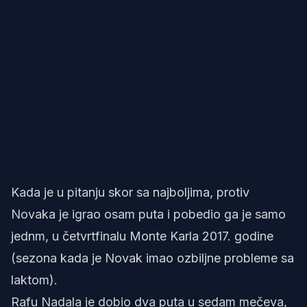
Kada je u pitanju skor sa najboljima, protiv
Novaka je igrao osam puta i pobedio ga je samo
jednm, u četvrtfinalu Monte Karla 2017. godine
(sezona kada je Novak imao ozbiljne probleme sa
laktom).
Rafu Nadala je dobio dva puta u sedam mečeva,