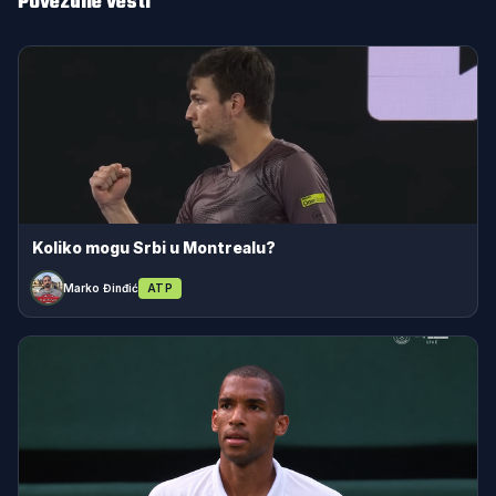
Povezane vesti
Koliko mogu Srbi u Montrealu?
Marko Đinđić
ATP