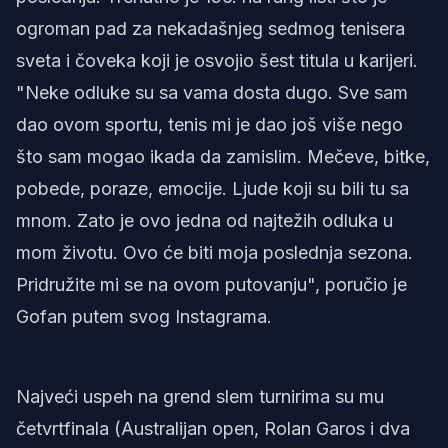
ogroman pad za nekadašnjeg sedmog tenisera
sveta i čoveka koji je osvojio šest titula u karijeri.
"Neke odluke su sa vama dosta dugo. Sve sam
dao ovom sportu, tenis mi je dao još više nego
što sam mogao ikada da zamislim. Mečeve, bitke,
pobede, poraze, emocije. Ljude koji su bili tu sa
mnom. Zato je ovo jedna od najtežih odluka u
mom životu. Ovo će biti moja poslednja sezona.
Pridružite mi se na ovom putovanju", poručio je
Gofan putem svog Instagrama.
Najveći uspeh na grend slem turnirima su mu
četvrtfinala (Australijan open, Rolan Garos i dva