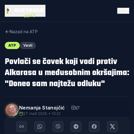
REKETIRANJE
news
Nazad na ATP
ATP
Vesti
Povlači se čovek koji vodi protiv
Alkarasa u međusobnim okršajima:
"Doneo sam najtežu odluku"
Nemanja Stanojčić
27. mart 2026. • 13:22