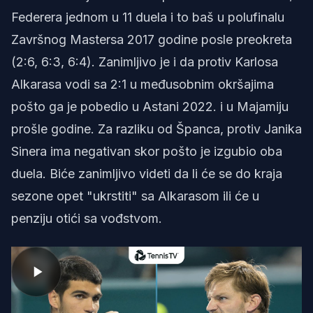
Federera jednom u 11 duela i to baš u polufinalu
Završnog Mastersa 2017 godine posle preokreta
(2:6, 6:3, 6:4). Zanimljivo je i da protiv Karlosa
Alkarasa vodi sa 2:1 u međusobnim okršajima
pošto ga je pobedio u Astani 2022. i u Majamiju
prošle godine. Za razliku od Španca, protiv Janika
Sinera ima negativan skor pošto je izgubio oba
duela. Biće zanimljivo videti da li će se do kraja
sezone opet "ukrstiti" sa Alkarasom ili će u
penziju otići sa vođstvom.