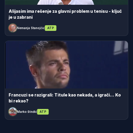
Alijasim ima rešenje za glavni problem u tenisu - ključ
je u zabrani
Nemanja Stanojčić
ATP
Francuzi se razigrali: Titule kao nekada, a igrači... Ko
bi rekao?
Marko Đinđić
ATP