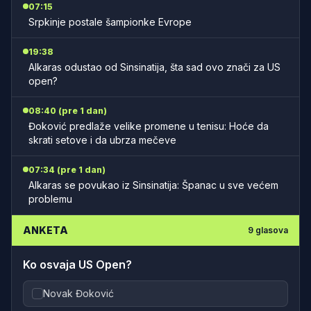
07:15
Srpkinje postale šampionke Evrope
19:38
Alkaras odustao od Sinsinatija, šta sad ovo znači za US
open?
08:40 (pre 1 dan)
Đoković predlaže velike promene u tenisu: Hoće da
skrati setove i da ubrza mečeve
07:34 (pre 1 dan)
Alkaras se povukao iz Sinsinatija: Španac u sve većem
problemu
ANKETA
9
glasova
Ko osvaja US Open?
Novak Đoković