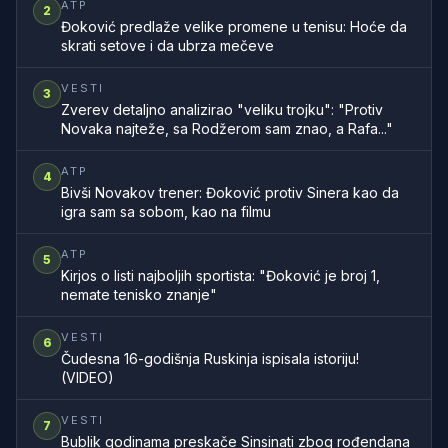
ATP
2
Đoković predlaže velike promene u tenisu: Hoće da
skrati setove i da ubrza mečeve
VESTI
3
Zverev detaljno analizirao "veliku trojku": "Protiv
Novaka najteže, sa Rodžerom sam znao, a Rafa..."
ATP
4
Bivši Novakov trener: Đoković protiv Sinera kao da
igra sam sa sobom, kao na filmu
ATP
5
Kirjos o listi najboljih sportista: "Đoković je broj 1,
nemate tenisko znanje"
VESTI
6
Čudesna 16-godišnja Ruskinja ispisala istoriju!
(VIDEO)
VESTI
7
Bublik godinama preskače Sinsinati zbog rođendana