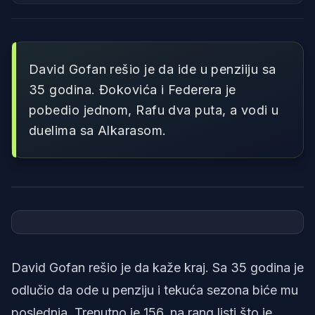
David Gofan rešio je da ide u penziiju sa
35 godina. Đokovića i Federera je
pobedio jednom, Rafu dva puta, a vodi u
duelima sa Alkarasom.
Foto: Printscreen/YouTube/Tennis TV
David Gofan rešio je da kaže kraj. Sa 35 godina je
odlučio da ode u penziju i tekuća sezona biće mu
poslednja. Trenutno je 156. na rang listi što je