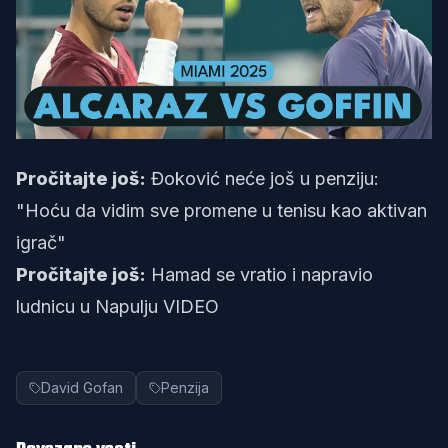
Pročitajte još:
Đoković neće još u penziju:
"Hoću da vidim sve promene u tenisu kao aktivan
igrač"
Pročitajte još:
Hamad se vratio i napravio
ludnicu u Napulju VIDEO
David Gofan
Penzija