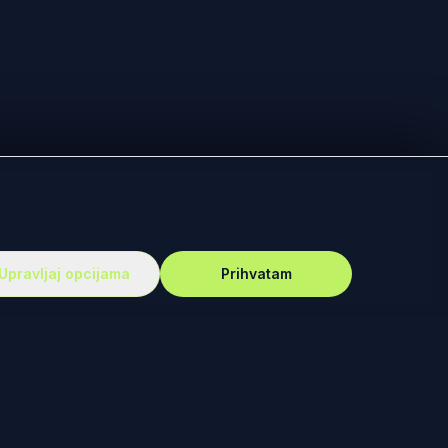
Upravljaj opcijama
Prihvatam
PODRŠKA
Vesti
Ko smo mi?