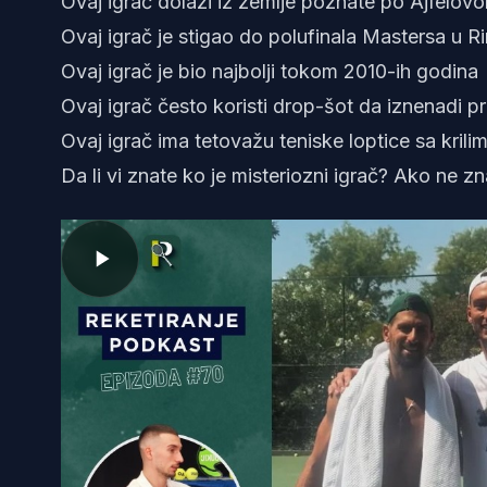
Ovaj igrač dolazi iz zemlje poznate po Ajfelovom
Ovaj igrač je stigao do polufinala Mastersa u R
Ovaj igrač je bio najbolji tokom 2010-ih godina
Ovaj igrač često koristi drop-šot da iznenadi pr
Ovaj igrač ima tetovažu teniske loptice sa krili
Da li vi znate ko je misteriozni igrač? Ako ne zn