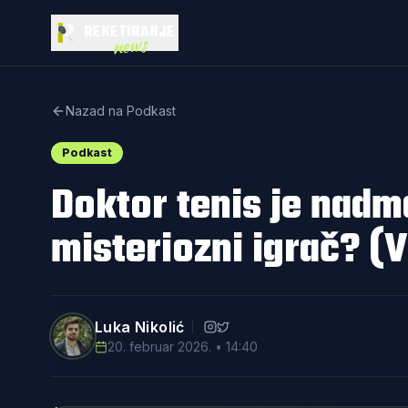
REKETIRANJE
news
Nazad na Podkast
Podkast
Doktor tenis je nadm
misteriozni igrač? (
Luka Nikolić
20. februar 2026. • 14:40