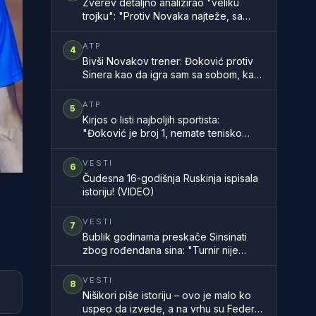
Zverev detaljno analizirao "veliku
trojku": "Protiv Novaka najteže, sa
Rodžerom sam znao, a Rafa..."
ATP
4
Bivši Novakov trener: Đoković protiv
Sinera kao da igra sam sa sobom, kao
na filmu
ATP
5
Kirjos o listi najboljih sportista:
"Đoković je broj 1, nemate tenisko
znanje"
VESTI
6
Čudesna 16-godišnja Ruskinja ispisala
istoriju! (VIDEO)
VESTI
7
Bublik godinama preskače Sinsinati
zbog rođendana sina: "Turnir nije
vredan propuštanja takvih trenutaka"
VESTI
8
Nišikori piše istoriju – ovo je malo ko
uspeo da izvede, a na vrhu su Federer