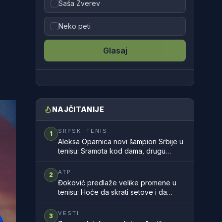
Saša Zverev
Neko peti
Glasaj
NAJČITANIJE
SRPSKI TENIS
1
Aleksa Oparnica novi šampion Srbije u
tenisu: Sramota kod dama, drugu
godinu zaredom nemamo šampionku
zemlje
ATP
2
Đoković predlaže velike promene u
tenisu: Hoće da skrati setove i da
ubrza mečeve
VESTI
3