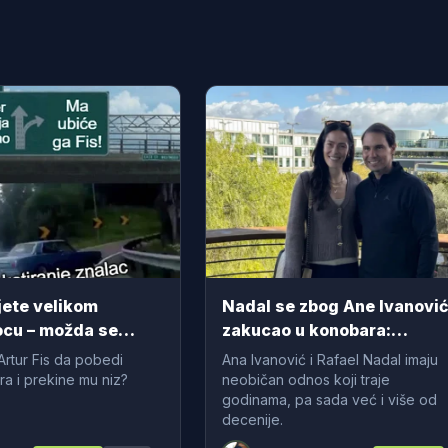
jete velikom
Nadal se zbog Ane Ivanovi
cu – možda se
zakucao u konobara:
budete faca! Ili će
Urnebesna anegdota dosa
Artur Fis da pobedi
Ana Ivanović i Rafael Nadal imaju
ak smejati...
bila nepoznata VIDEO
ra i prekine mu niz?
neobičan odnos koji traje
godinama, pa sada već i više od
decenije.