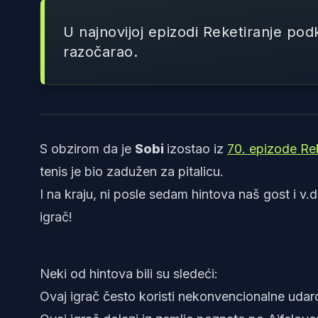
U najnovijoj epizodi Reketiranje podka
razočarao.
S obzirom da je
Sobi
izostao iz
70. epizode Re
tenis je bio zadužen za pitalicu.
I na kraju, ni posle sedam hintova naš gost i v.d
igrač!
Neki od hintova bili su sledeći:
Ovaj igrač često koristi nekonvencionalne udarc