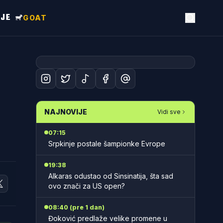
NJE
GOAT
NAJNOVIJE
Vidi sve
07:15
Srpkinje postale šampionke Evrope
19:38
Alkaras odustao od Sinsinatija, šta sad
ovo znači za US open?
08:40 (pre 1 dan)
Đoković predlaže velike promene u