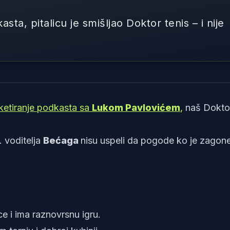
sta, pitalicu je smišljao Doktor tenis – i nije
Foto: reketiranje pod
ketiranje podkasta sa
Lukom Pavlovićem
,
naš Dokto
. voditelja
Bećaga
nisu uspeli da pogode ko je zagone
e i ima raznovrsnu igru.