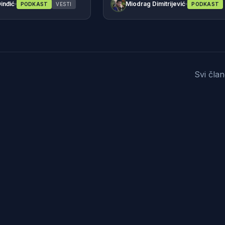
inđić
Miodrag Dimitrijević
PODKAST
VESTI
PODKAST
Svi čla