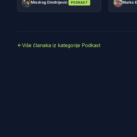
Miodrag Dimitrijević
Marko Đ
PODKAST
Više članaka iz kategorije Podkast