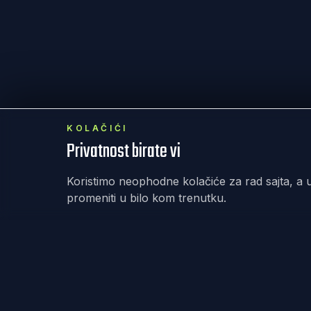
KOLAČIĆI
Privatnost birate vi
Koristimo neophodne kolačiće za rad sajta, a u
promeniti u bilo kom trenutku.
REKET
IRANJE
Redefinisanje teniske kulture kroz dizajn,