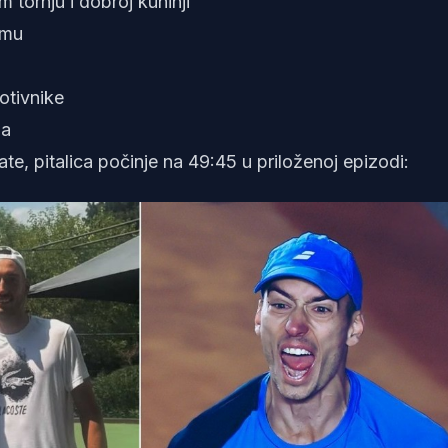
 tornju i dobroj kuhinji
imu
otivnike
ma
ate, pitalica počinje na 49:45 u priloženoj epizodi: