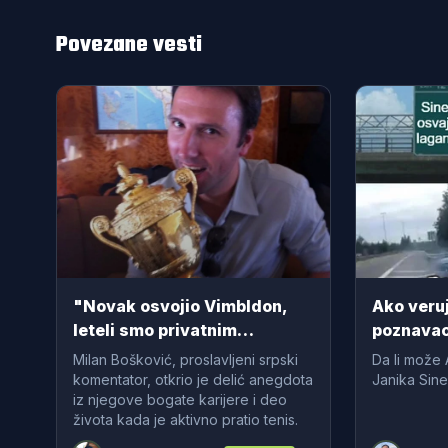
Povezane vesti
"Novak osvojio Vimbldon,
Ako veru
leteli smo privatnim
poznavao
avionom": Milan Bošković
oparite i 
Milan Bošković, proslavljeni srpski
Da li može 
otkrio kako je stajati sa Kejt
vam se ip
komentator, otkrio je delić anegdota
Janika Sine
iz njegove bogate karijere i deo
Midlton VIDEO
života kada je aktivno pratio tenis.