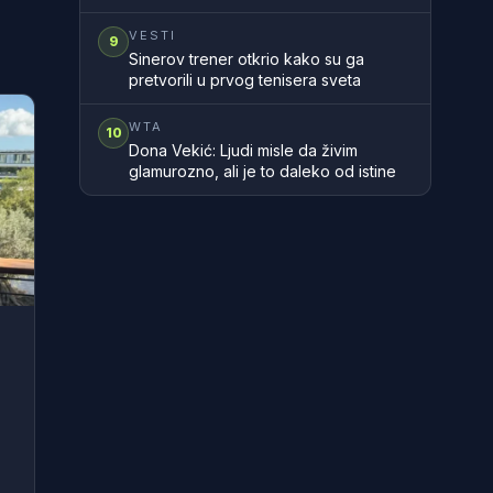
i Gaske
VESTI
9
Sinerov trener otkrio kako su ga
pretvorili u prvog tenisera sveta
WTA
10
Dona Vekić: Ljudi misle da živim
glamurozno, ali je to daleko od istine
ć
d