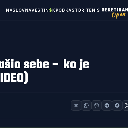
REKETIRA
NASLOVNA
VESTI
N
$
K
PODKAST
DR TENIS
Open
ašio sebe – ko je
VIDEO)