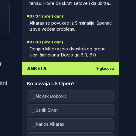
tenisu: Hoće da skrati setove i da ubrza
mečeve
07:34 (pre 1 dan)
Alkaras se povukao iz Sinsinatija: Španac
u sve većem problemu
07:30 (pre 1 dan)
kast
Ognjen Milić razbio dvostrukog grend
slem šampiona: Dobio ga 6:0, 6:0
r
ANKETA
9
glasova
tni
Ko osvaja US Open?
Novak Đoković
Janik Siner
Karlos Alkaras