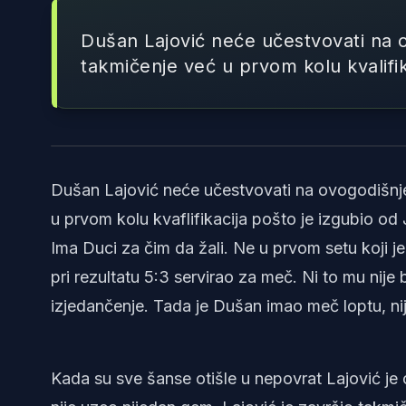
Dušan Lajović neće učestvovati na 
takmičenje već u prvom kolu kvalifik
Dušan Lajović neće učestvovati na ovogodišnjem
u prvom kolu kvaflifikacija pošto je izgubio od 
Ima Duci za čim da žali. Ne u prvom setu koji je
pri rezultatu 5:3 servirao za meč. Ni to mu nije 
izjedančenje. Tada je Dušan imao meč loptu, nij
Kada su sve šanse otišle u nepovrat Lajović je