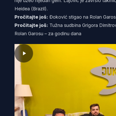
nije uzeo nijedan gem. Lajović je završio takm
Heidea (Brazil).
Pročitajte još:
Đoković stigao na Rolan Garos
Pročitajte još:
Tužna sudbina Grigora Dimitro
Rolan Garosu – za godinu dana