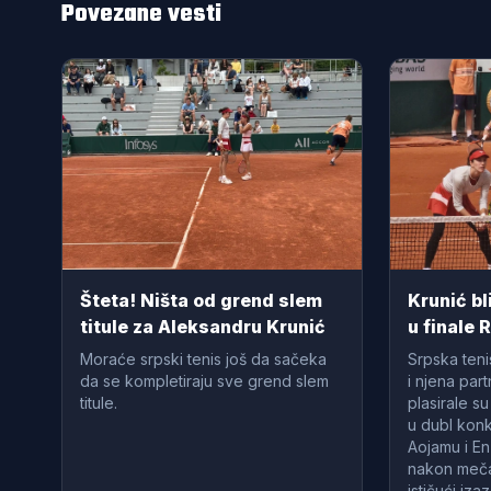
Povezane vesti
Šteta! Ništa od grend slem
Krunić b
titule za Aleksandru Krunić
u finale 
"Sreća p
Moraće srpski tenis još da sačeka
Srpska teni
sebe!"
da se kompletiraju sve grend slem
i njena par
titule.
plasirale s
u dubl konk
Aojamu i En
nakon meča 
ističući iz