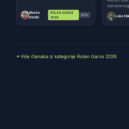
ostvarenog
Marko
ROLAN GAROS
WTA
Luka Nik
Đinđić
2026
Više članaka iz kategorije Rolan Garos 2026