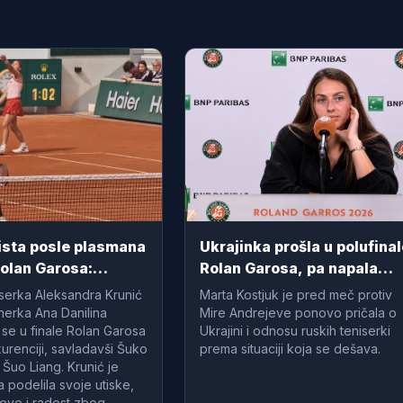
lista posle plasmana
Ukrajinka prošla u polufina
Rolan Garosa:
Rolan Garosa, pa napala
a imam žirafu pored
ruske teniserke: "Kako
serka Aleksandra Krunić
Marta Kostjuk je pred meč protiv
mogu mirno da spavaju?"
tnerka Ana Danilina
Mire Andrejeve ponovo pričala o
u se u finale Rolan Garosa
Ukrajini i odnosu ruskih teniserki
urenciji, savladavši Šuko
prema situaciji koja se dešava.
 Šuo Liang. Krunić je
podelila svoje utiske,
azove i radost zbog