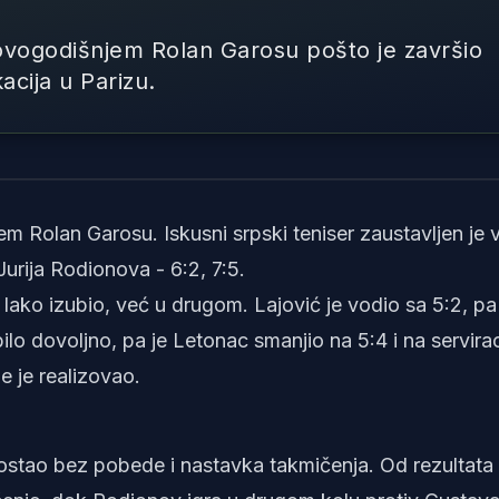
ovogodišnjem Rolan Garosu pošto je završio
acija u Parizu.
Foto: Tenni
 Rolan Garosu. Iskusni srpski teniser zaustavljen je 
Jurija Rodionova - 6:2, 7:5.
 lako izubio, već u drugom. Lajović je vodio sa 5:2, pa
bilo dovoljno, pa je Letonac smanjio na 5:4 i na servira
e je realizovao.
 ostao bez pobede i nastavka takmičenja. Od rezultata