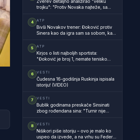
Zverev detaljno analizirao "veliku
trojku": "Protiv Novaka najteže, sa
Rodžerom sam znao, a Rafa..."
ATP
4
Bivši Novakov trener: Đoković protiv
Sinera kao da igra sam sa sobom, kao
na filmu
ATP
5
Kirjos o listi najboljih sportista:
"Đoković je broj 1, nemate tenisko
znanje"
VESTI
6
Čudesna 16-godišnja Ruskinja ispisala
istoriju! (VIDEO)
VESTI
7
Bublik godinama preskače Sinsinati
zbog rođendana sina: "Turnir nije
vredan propuštanja takvih trenutaka"
VESTI
8
Nišikori piše istoriju – ovo je malo ko
uspeo da izvede, a na vrhu su Federer