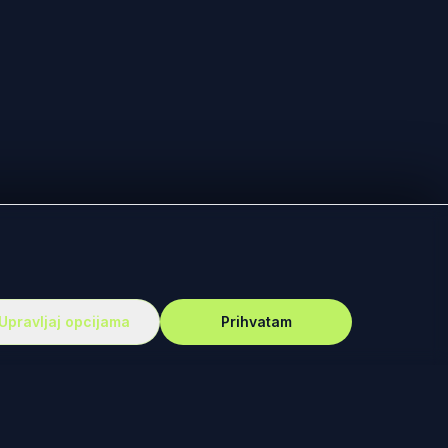
Upravljaj opcijama
Prihvatam
PODRŠKA