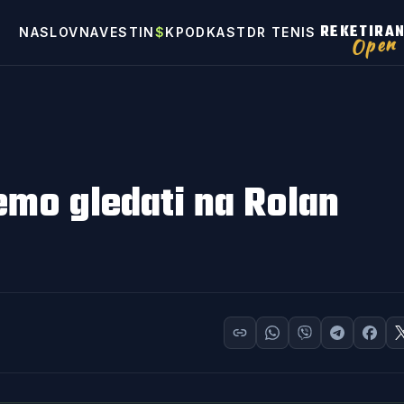
REKETIRA
NASLOVNA
VESTI
N
$
K
PODKAST
DR TENIS
Open
emo gledati na Rolan