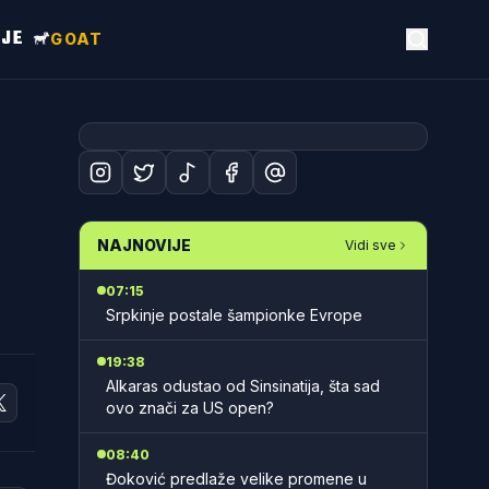
NJE
GOAT
NAJNOVIJE
Vidi sve
07:15
Srpkinje postale šampionke Evrope
19:38
Alkaras odustao od Sinsinatija, šta sad
ovo znači za US open?
08:40
Đoković predlaže velike promene u