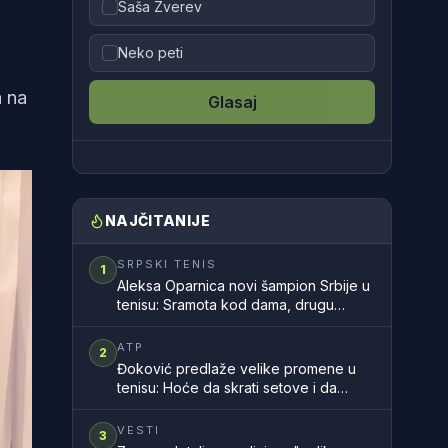
a
Saša Zverev
Neko peti
a na
Glasaj
NAJČITANIJE
SRPSKI TENIS
1
Aleksa Oparnica novi šampion Srbije u
tenisu: Sramota kod dama, drugu
godinu zaredom nemamo šampionku
zemlje
ATP
2
Đoković predlaže velike promene u
tenisu: Hoće da skrati setove i da
ubrza mečeve
VESTI
3