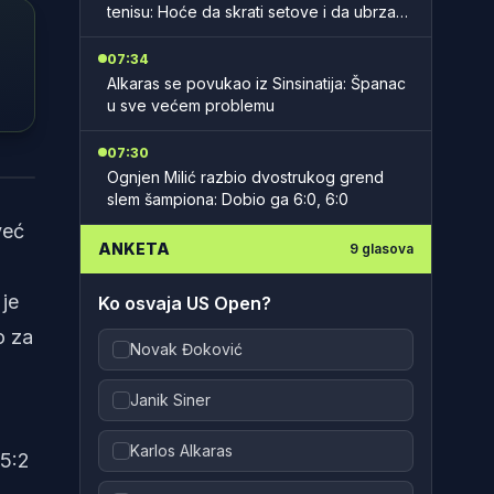
tenisu: Hoće da skrati setove i da ubrza
mečeve
07:34
Alkaras se povukao iz Sinsinatija: Španac
u sve većem problemu
07:30
s TV
Ognjen Milić razbio dvostrukog grend
slem šampiona: Dobio ga 6:0, 6:0
već
ANKETA
9
glasova
 je
Ko osvaja US Open?
o za
Novak Đoković
Janik Siner
Karlos Alkaras
 5:2