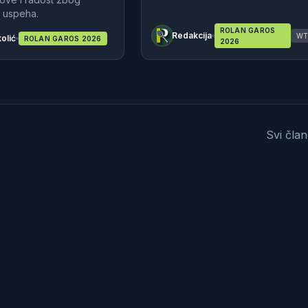
 uspeha.
ROLAN GAROS
Redakcija
WT
olić
ROLAN GAROS 2026
2026
Svi čla