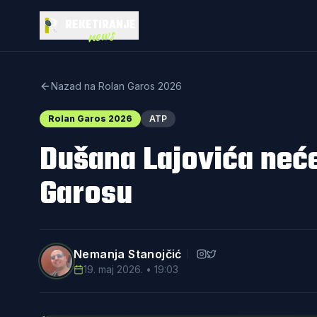
REKETIRANJE
news
Nazad na Rolan Garos 2026
Rolan Garos 2026
ATP
Dušana Lajovića neć
Garosu
Nemanja Stanojčić
19. maj 2026. • 19:03