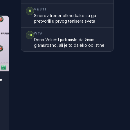
i Gaske
VESTI
9
Sinerov trener otkrio kako su ga
pretvorili u prvog tenisera sveta
WTA
10
Dona Vekić: Ljudi misle da živim
glamurozno, ali je to daleko od istine
le