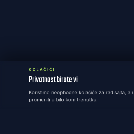
KOLAČIĆI
Privatnost birate vi
Koristimo neophodne kolačiće za rad sajta, a u
promeniti u bilo kom trenutku.
REKET
IRANJE