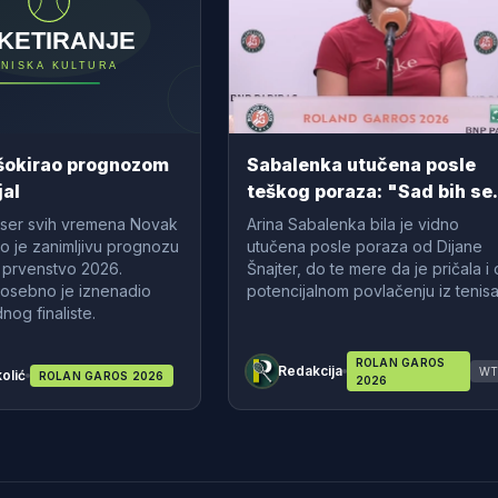
šokirao prognozom
Sabalenka utučena posle
jal
teškog poraza: "Sad bih se
povukla iz tenisa"
niser svih vremena Novak
Arina Sabalenka bila je vidno
o je zanimljivu prognozu
utučena posle poraza od Dijane
 prvenstvo 2026.
Šnajter, do te mere da je pričala i 
posebno je iznenadio
potencijalnom povlačenju iz tenisa
nog finaliste.
ROLAN GAROS
Redakcija
WT
olić
ROLAN GAROS 2026
2026