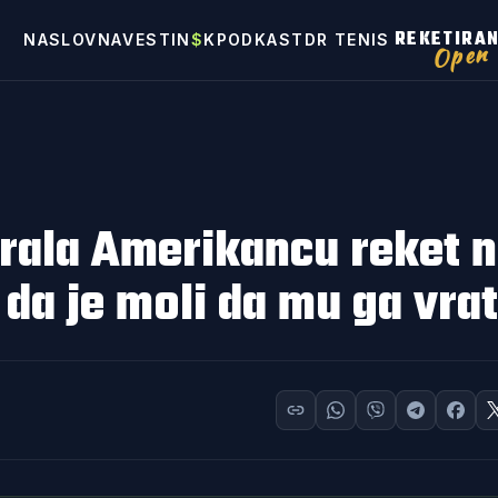
REKETIRA
NASLOVNA
VESTI
N
$
K
PODKAST
DR TENIS
Open
rala Amerikancu reket 
da je moli da mu ga vrat