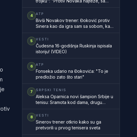
trojku": "Protiv Novaka najteže, sa
Rodžerom sam znao, a Rafa..."
ATP
4
Bivši Novakov trener: Đoković protiv
Sinera kao da igra sam sa sobom, kao
na filmu
VESTI
5
Čudesna 16-godišnja Ruskinja ispisala
istoriju! (VIDEO)
ATP
6
io
Fonseka udario na Đokovića: "To je
predložio zato što stari"
am
je
SRPSKI TENIS
7
Aleksa Oparnica novi šampion Srbije u
tenisu: Sramota kod dama, drugu
otiv
godinu zaredom nemamo šampionku
zemlje
VESTI
8
Sinerov trener otkrio kako su ga
pretvorili u prvog tenisera sveta