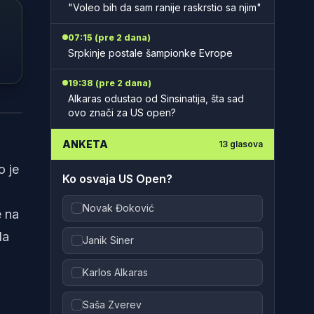
"Voleo bih da sam ranije raskrstio sa njim"
07:15 (pre 2 dana)
Srpkinje postale šampionke Evrope
19:38 (pre 2 dana)
Alkaras odustao od Sinsinatija, šta sad
orts
ovo znači za US open?
ANKETA
13
glasova
o je
Ko osvaja US Open?
Novak Đoković
e na
da
Janik Siner
Karlos Alkaras
Saša Zverev