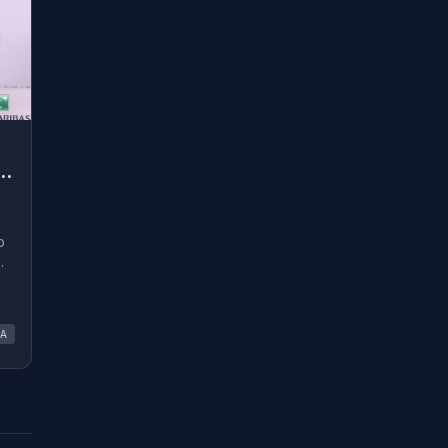
o
.
A