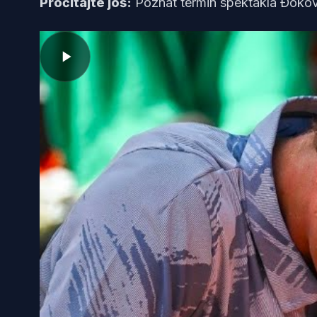
Pročitajte još:
Poznat termin spektakla Đokov