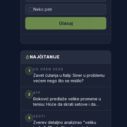
Neko peti
Glasaj
NAJČITANIJE
US OPEN 2026
1
Zavet ćutanja u Italiji: Siner u problemu
većem nego što se mislilo?
ATP
2
Đoković predlaže velike promene u
tenisu: Hoće da skrati setove i da
ubrza mečeve
VESTI
3
Zverev detaljno analizirao "veliku