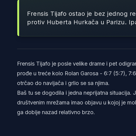
Frensis Tijafo ostao je bez jednog r
protiv Huberta Hurkača u Parizu. Ip
Frensis Tijafo je posle velike drame i pet odig
prođe u treće kolo Rolan Garosa - 6:7 (5:7), 7:6 (
otrčao do navijača i grlio se sa njima.
Baš tu se dogodila i jedna neprijatna situacija.
društvenim mrežama imao objavu u kojoj je moli
ga dobije nazad relativno brzo.