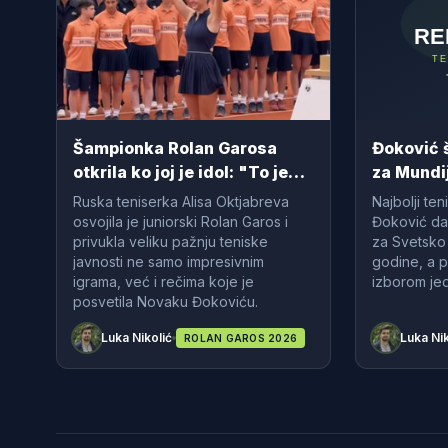
Šampionka Rolan Garosa
Đoković 
otkrila ko joj je idol: "To je
za Mundi
bez ikakve sumnje Novak
Ruska teniserka Alisa Oktjabreva
Najbolji te
Đoković"
osvojila je juniorski Rolan Garos i
Đoković da
privukla veliku pažnju teniske
za Svetsko
javnosti ne samo impresivnim
godine, a 
igrama, već i rečima koje je
izborom jed
posvetila Novaku Đokoviću.
Luka Nikolić
Luka Nik
ROLAN GAROS 2026