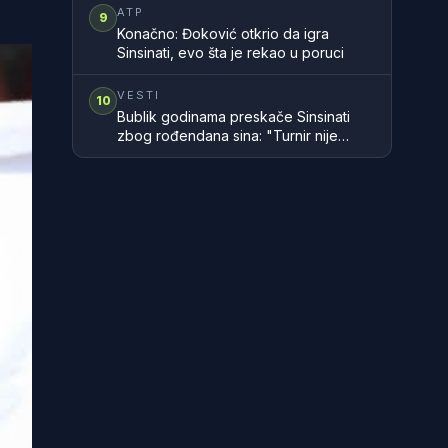
ATP
9
Konačno: Đoković otkrio da igra
Sinsinati, evo šta je rekao u poruci
VESTI
10
Bublik godinama preskače Sinsinati
zbog rođendana sina: "Turnir nije
vredan propuštanja takvih trenutaka"