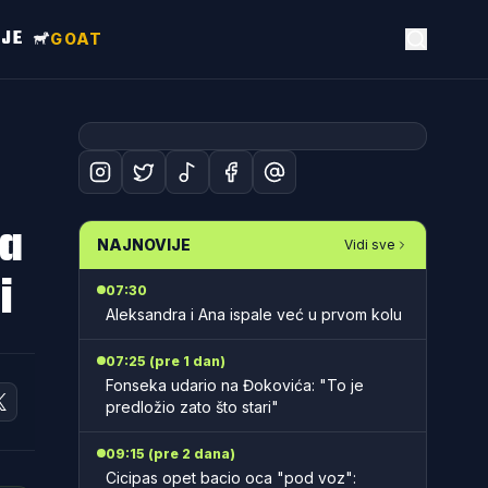
NJE
GOAT
na
NAJNOVIJE
Vidi sve
i
07:30
Aleksandra i Ana ispale već u prvom kolu
07:25 (pre 1 dan)
Fonseka udario na Đokovića: "To je
predložio zato što stari"
09:15 (pre 2 dana)
Cicipas opet bacio oca "pod voz":