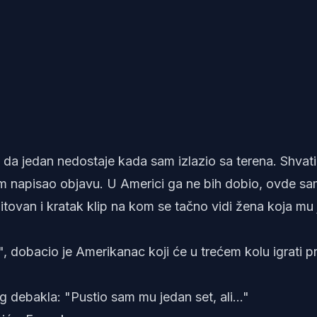
 da jedan nedostaje kada sam izlazio sa terena. Shvat
m napisao objavu. U Americi ga ne bih dobio, ovde s
itovan i kratak klip na kom se tačno vidi žena koja mu 
", dobacio je Amerikanac koji će u trećem kolu igrati pr
 debakla: "Pustio sam mu jedan set, ali..."