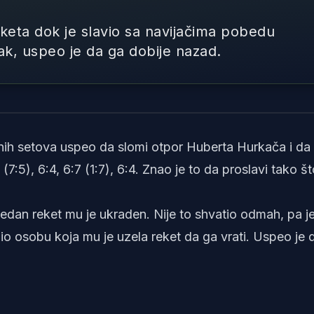
eketa dok je slavio sa navijačima pobedu
ak, uspeo je da ga dobije nazad.
Foto: Printscreen/X/TNT sp
ranih setova uspeo da slomi otpor Huberta Hurkača i da
7:5), 6:4, 6:7 (1:7), 6:4. Znao je to da proslavi tako št
 Jedan reket mu je ukraden. Nije to shvatio odmah, pa j
o osobu koja mu je uzela reket da ga vrati. Uspeo je 