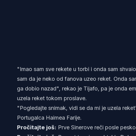
"Imao sam sve rekete u torbi i onda sam shvaio
sam da je neko od fanova uzeo reket. Onda sa
ga dobio nazad", rekao je Tijafo, pa je onda em
uzela reket tokom proslave.
"Pogledajte snimak, vidi se da mi je uzela reket
Portugalca Haimea Farije.
Pročitajte još:
Prve Sinerove reči posle peskog