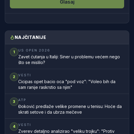
Glasaj
NAJČITANIJE
US OPEN 2026
1
Zavet ćutanja u Italiji: Siner u problemu većem nego
što se mislilo?
VESTI
2
Cicipas opet bacio oca "pod voz": "Voleo bih da
sam ranije raskrstio sa njim"
ATP
3
Đoković predlaže velike promene u tenisu: Hoće da
skrati setove i da ubrza mečeve
VESTI
4
Zverev detaljno analizirao "veliku trojku": "Protiv