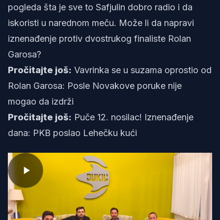
pogleda šta je sve to Safjulin dobro radio i da
iskoristi u narednom meču. Može li da napravi
iznenađenje protiv dvostrukog finaliste Rolan
Garosa?
Pročitajte još:
Vavrinka se u suzama oprostio od
Rolan Garosa: Posle Novakove poruke nije
mogao da izdrži
Pročitajte još:
Puče 12. nosilac! Iznenađenje
dana: PKB poslao Lehečku kući