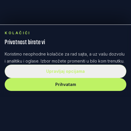
KOLAČIĆI
Privatnost birate vi
Koristimo neophodne kolačiće za rad sajta, a uz vašu dozvolu
i analitiku i oglase. Izbor možete promeniti u bilo kom trenutku.
Upravljaj opcijama
Prihvatam
REKET
IRANJE
Redefinisanje teniske kulture kroz dizajn, zajednicu i
posvećenost. Od Fjučersa u Banjaluci do Australijan