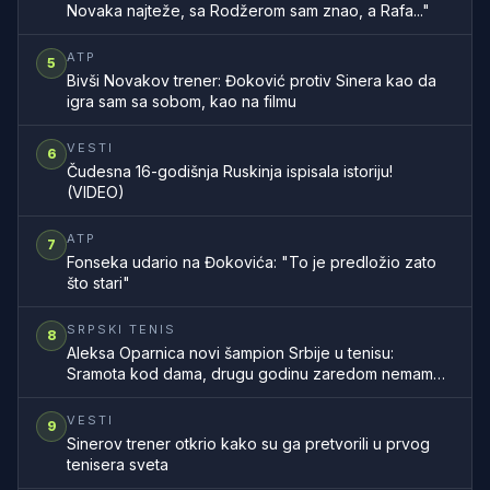
Novaka najteže, sa Rodžerom sam znao, a Rafa..."
ATP
5
Bivši Novakov trener: Đoković protiv Sinera kao da
igra sam sa sobom, kao na filmu
VESTI
6
Čudesna 16-godišnja Ruskinja ispisala istoriju!
(VIDEO)
ATP
7
Fonseka udario na Đokovića: "To je predložio zato
što stari"
SRPSKI TENIS
8
Aleksa Oparnica novi šampion Srbije u tenisu:
Sramota kod dama, drugu godinu zaredom nemamo
šampionku zemlje
VESTI
9
Sinerov trener otkrio kako su ga pretvorili u prvog
tenisera sveta