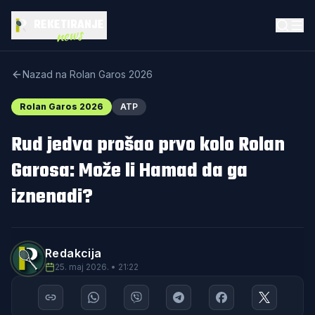
REKETIRANJE
news
Nazad na Rolan Garos 2026
Rolan Garos 2026
ATP
Rud jedva prošao prvo kolo Rolan
Garosa: Može li Hamad da ga
iznenadi?
Redakcija
25. maj 2026. • 21:22