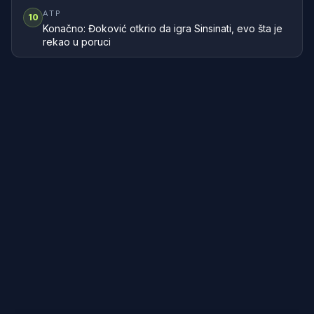
ATP
10
Konačno: Đoković otkrio da igra Sinsinati, evo šta je
rekao u poruci