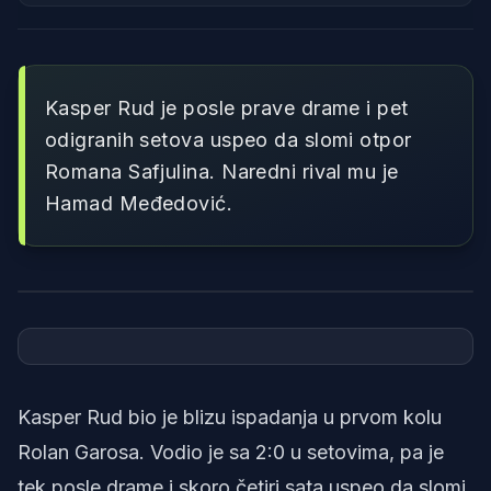
Kasper Rud je posle prave drame i pet
odigranih setova uspeo da slomi otpor
Romana Safjulina. Naredni rival mu je
Hamad Međedović.
Foto: Printscreen/X/Roland Garros
Kasper Rud bio je blizu ispadanja u prvom kolu
Rolan Garosa. Vodio je sa 2:0 u setovima, pa je
tek posle drame i skoro četiri sata uspeo da slomi