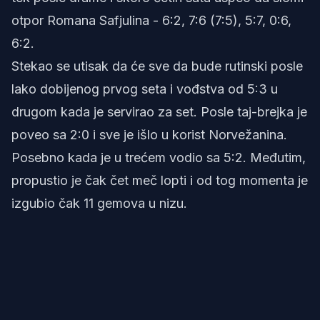
otpor Romana Safjulina - 6:2, 7:6 (7:5), 5:7, 0:6,
6:2.
Stekao se utisak da će sve da bude rutinski posle
lako dobijenog prvog seta i vođstva od 5:3 u
drugom kada je servirao za set. Posle taj-brejka je
poveo sa 2:0 i sve je išlo u korist Norvežanina.
Posebno kada je u trećem vodio sa 5:2. Međutim,
propustio je čak čet meč lopti i od tog momenta je
izgubio čak 11 gemova u nizu.