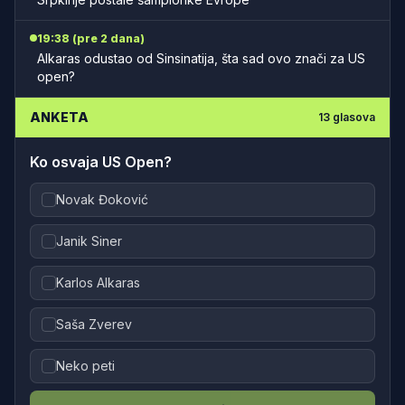
19:38 (pre 2 dana)
Alkaras odustao od Sinsinatija, šta sad ovo znači za US
open?
ANKETA
13
glasova
Ko osvaja US Open?
Novak Đoković
Janik Siner
Karlos Alkaras
Saša Zverev
Neko peti