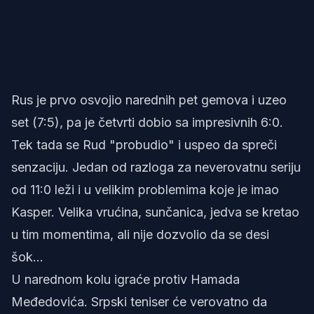
Rus je prvo osvojio narednih pet gemova i uzeo
set (7:5), pa je četvrti dobio sa impresivnih 6:0.
Tek tada se Rud "probudio" i uspeo da spreči
senzaciju. Jedan od razloga za neverovatnu seriju
od 11:0 leži i u velikim problemima koje je imao
Kasper. Velika vrućina, sunčanica, jedva se kretao
u tim momentima, ali nije dozvolio da se desi
šok...
U narednom kolu igraće protiv Hamada
Međedovića. Srpski teniser će verovatno da