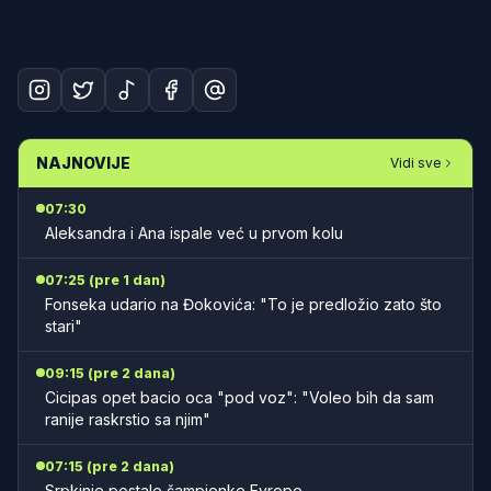
NAJNOVIJE
Vidi sve
07:30
Aleksandra i Ana ispale već u prvom kolu
07:25 (pre 1 dan)
Fonseka udario na Đokovića: "To je predložio zato što
stari"
09:15 (pre 2 dana)
Cicipas opet bacio oca "pod voz": "Voleo bih da sam
ranije raskrstio sa njim"
07:15 (pre 2 dana)
Srpkinje postale šampionke Evrope