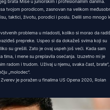
ijeg brata Miše u juniorskim i profesionalnim danima.
nos sa tvojom porodicom, zasnovan na velikom međuso
u, taktici, životu, porodici i poslu. Delili smo mnogo l
stvenih problema u mladosti, koliko si morao da radi
evaziđeš prepreke. Uspeo si da dokažeš svima koji su
iko su grešili. Zato je ovaj uspeh još veći. Kada sam
a tima, i mene su preplavila osećanja. Izuzetno mi je
im radom i trudom. Uživaj u njemu, svaka čast, brate“,
ečju „molodec“.
i, Zverev je poražen u finalima US Opena 2020, Rolan