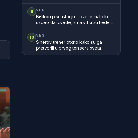
vredan propuštanja takvih trenutaka"
VESTI
9
Nišikori piše istoriju – ovo je malo ko
uspeo da izvede, a na vrhu su Federer
i Gaske
VESTI
10
Sinerov trener otkrio kako su ga
pretvorili u prvog tenisera sveta