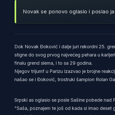
Novak se ponovo oglasio i poslao j
Dok Novak Đoković i dalje juri rekordni 25. gr
stigne do svog prvog najvećeg pehara u karijer
finalu grend slema, i to sa 29 godina.
Njegov trijumf u Parizu izazvao je brojne reakci
našao se i Đoković, trostruki šampion Rolan Ga
Srpski as oglasio se posle Sašine pobede nad F
"Saša, poznajem te još od kada si imao deset g