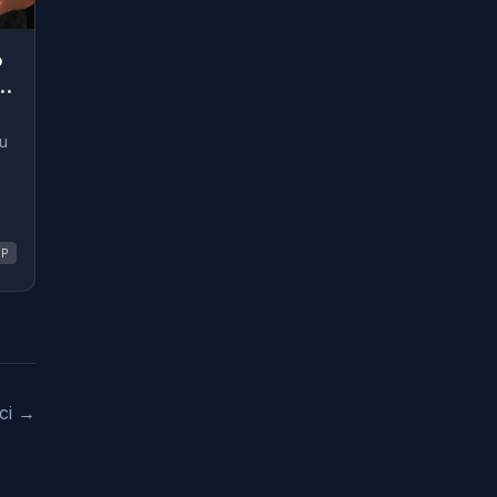
o
ao
ju
TP
nci →