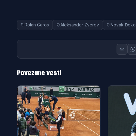
Rolan Garos
Aleksander Zverev
Novak Đoko
Povezane vesti