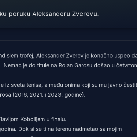
aku poruku Aleksanderu Zverevu.
Foto: Roland Garros screen
end slem trofej, Aleksander Zverev je konačno uspeo d
i. Nemac je do titule na Rolan Garosu došao u četvrto
je iz sveta tenisa, a među onima koji su mu javno čestit
rosa (2016, 2021. i 2023. godine).
lavijom Kobolijem u finalu.
odina. Dok si se ti na terenu nadmetao sa mojim