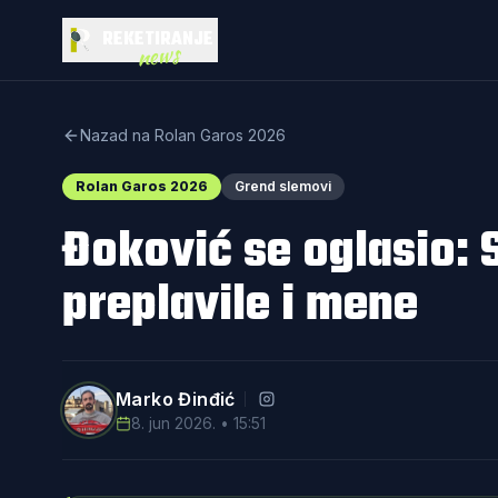
REKETIRANJE
news
Nazad na Rolan Garos 2026
Rolan Garos 2026
Grend slemovi
Đoković se oglasio: 
preplavile i mene
Marko Đinđić
8. jun 2026. • 15:51