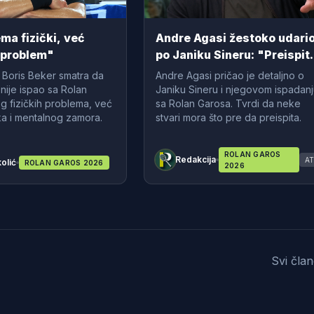
ma fizički, već
Andre Agasi žestoko udari
 problem"
po Janiku Sineru: "Preispit
bih neke stvari"
 Boris Beker smatra da
Andre Agasi pričao je detaljno o
 nije ispao sa Rolan
Janiku Sineru i njegovom ispadan
g fizičkih problema, već
sa Rolan Garosa. Tvrdi da neke
ka i mentalnog zamora.
stvari mora što pre da preispita.
ROLAN GAROS
Redakcija
A
olić
ROLAN GAROS 2026
2026
Svi čla