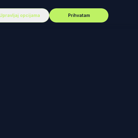
Upravljaj opcijama
Prihvatam
PODRŠKA
Vesti
Ko smo mi?
Autori
Kontakt
Uređivačka Politika
Politika Privatnosti
Uslovi Korišćenja
Politika Kolačića