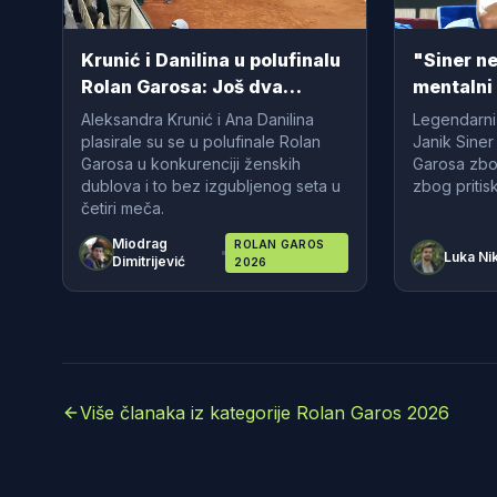
Krunić i Danilina u polufinalu
"Siner ne
Rolan Garosa: Još dva
mentalni
koraka do titule
Aleksandra Krunić i Ana Danilina
Legendarni
plasirale su se u polufinale Rolan
Janik Siner
Garosa u konkurenciji ženskih
Garosa zbo
dublova i to bez izgubljenog seta u
zbog pritis
četiri meča.
Miodrag
ROLAN GAROS
Luka Nik
Dimitrijević
2026
Više članaka iz kategorije Rolan Garos 2026