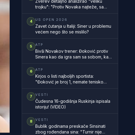
Zverev detaljno analizirao "veliku
trojku": "Protiv Novaka najteže, sa
Rodžerom sam znao, a Rafa..."
US OPEN 2026
4
Zavet ćutanja u Italiji: Siner u problemu
većem nego što se mislilo?
ATP
5
Bivši Novakov trener: Đoković protiv
Sinera kao da igra sam sa sobom, kao
na filmu
ATP
6
Kirjos o listi najboljih sportista:
"Đoković je broj 1, nemate tenisko
znanje"
VESTI
7
Čudesna 16-godišnja Ruskinja ispisala
istoriju! (VIDEO)
VESTI
8
Bublik godinama preskače Sinsinati
zbog rođendana sina: "Turnir nije