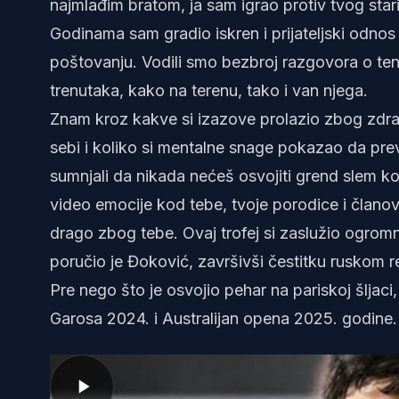
najmlađim bratom, ja sam igrao protiv tvog star
Godinama sam gradio iskren i prijateljski od
poštovanju. Vodili smo bezbroj razgovora o tenis
trenutaka, kako na terenu, tako i van njega.
Znam kroz kakve si izazove prolazio zbog zdrav
sebi i koliko si mentalne snage pokazao da pr
sumnjali da nikada nećeš osvojiti grend slem kol
video emocije kod tebe, tvoje porodice i članov
drago zbog tebe. Ovaj trofej si zaslužio ogromn
poručio je Đoković, završivši čestitku ruskom r
Pre nego što je osvojio pehar na pariskoj šljac
Garosa 2024. i Australijan opena 2025. godine.