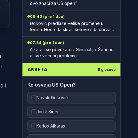
ovo znači za US open?
08:40 (pre 1 dan)
Đoković predlaže velike promene u
tenisu: Hoće da skrati setove i da ubrza
mečeve
shot
07:34 (pre 1 dan)
Alkaras se povukao iz Sinsinatija: Španac
a
u sve većem problemu
m
ANKETA
9
glasova
Ko osvaja US Open?
ali
Novak Đoković
Janik Siner
Karlos Alkaras