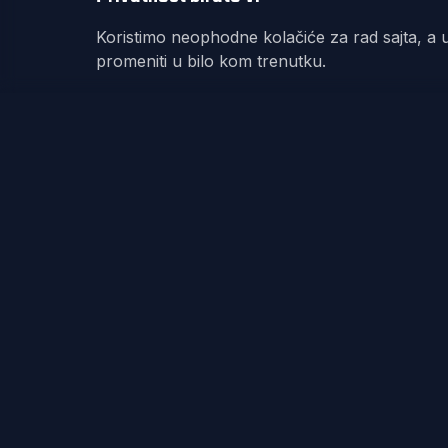
Koristimo neophodne kolačiće za rad sajta, a u
promeniti u bilo kom trenutku.
REKET
IRANJE
Redefinisanje teniske kulture kroz dizajn,
zajednicu i posvećenost. Od Fjučersa u Banjaluci
do Australijan opena u Melburnu – nema gde nas
nema.