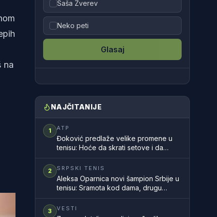
Saša Zverev
bnom
Neko peti
epih
Glasaj
š na
NAJČITANIJE
ATP
1
Đoković predlaže velike promene u
tenisu: Hoće da skrati setove i da
ubrza mečeve
SRPSKI TENIS
2
Aleksa Oparnica novi šampion Srbije u
tenisu: Sramota kod dama, drugu
godinu zaredom nemamo šampionku
zemlje
VESTI
3