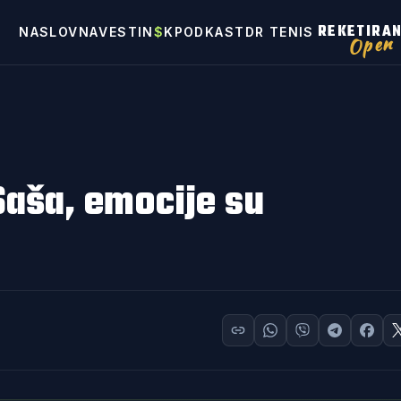
REKETIRA
NASLOVNA
VESTI
N
$
K
PODKAST
DR TENIS
Open
Saša, emocije su