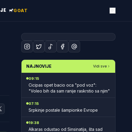
NJE
GOAT
NAJNOVIJE
Vidi sve
09:15
Cicipas opet bacio oca "pod voz":
"Voleo bih da sam ranije raskrstio sa njim"
07:15
Srpkinje postale šampionke Evrope
19:38
Alkaras odustao od Sinsinatija, šta sad