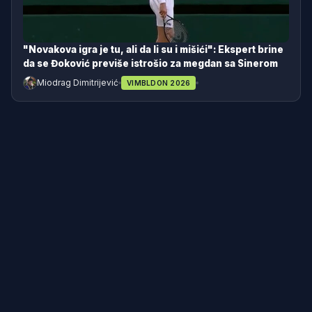
"Novakova igra je tu, ali da li su i mišići": Ekspert brine
da se Đoković previše istrošio za megdan sa Sinerom
Miodrag Dimitrijević
VIMBLDON 2026