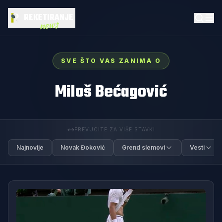
REKETIRANJE
news
SVE ŠTO VAS ZANIMA O
Miloš Bećagović
PREVUCITE ZA VIŠE STAVKI
Najnovije
Novak Đoković
Grend slemovi
Vesti