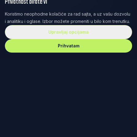
Privatnost birate vi
Koristimo neophodne kolačiće za rad sajta, a uz vašu dozvolu
i analitiku i oglase. Izbor možete promeniti u bilo kom trenutku.
Upravljaj opcijama
Prihvatam
REKETIRANJE
news
NAJNOVIJE
Vidi sve
19:38