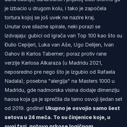
je izbacio u drugom kolu, i tako je započela
tortura kojoj se još uvek ne nazire kraj.
Unutar ove silazne spirale, neki porazi se
izdvajaju: gubici od igrača van Top 100 kao što su
Đulio Cepijeri, Luka van Aše, Ugo Delijen, Ivan
Gahov ili Karlos Taberner; poraz protiv rane
verzije Karlosa Alkaraza (u Madridu 2021,
neposredno pre nego što je izgubio od Rafaela
Nadala); posebna "alergija" na Masters 1000 u
Madridu, gde nadmorska visina dodaje dimenziju
haosa koja ga je sprečila da tamo osvoji ijedan set
od 2019. godine!
Ukupno je osvojio samo šest
setova u 24 meča. To su činjenice koje, u
ovoj fazi, gotovo prkose logičnom