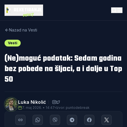
REKETIRANJE
news
Nazad na Vesti
Vesti
(Ne)moguć podatak: Sedam godina
bez pobede na šljaci, a i dalje u Top
50
Luka Nikolić
7. maj 2026. • 14:47
Izvor: puntodebreak