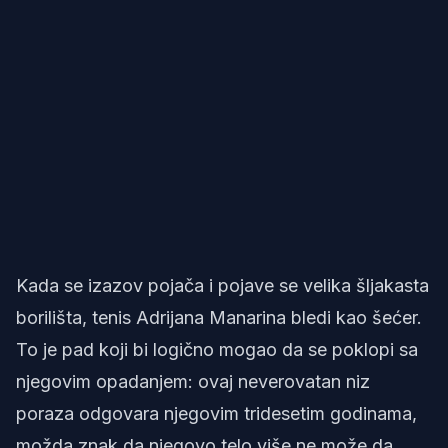
Kada se izazov pojača i pojave se velika šljakasta
borilišta, tenis Adrijana Manarina bledi kao šećer.
To je pad koji bi logično mogao da se poklopi sa
njegovim opadanjem: ovaj neverovatan niz
poraza odgovara njegovim tridesetim godinama,
možda znak da njegovo telo više ne može da