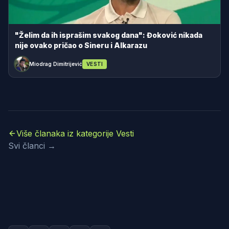
"Želim da ih isprašim svakog dana": Đoković nikada
nije ovako pričao o Sineru i Alkarazu
Miodrag Dimitrijević
VESTI
Više članaka iz kategorije Vesti
Svi članci →