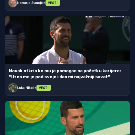
Nemanja Stanojčić
VESTI
Novak otkrio ko mu je pomogao na početku karijere:
"Uzeo me je pod svoje i dao mi najvažniji savet"
Luka Nikolić
VESTI