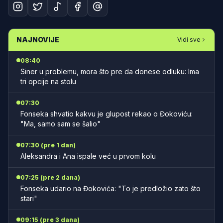
NAJNOVIJE
Vidi sve
08:40
Siner u problemu, mora što pre da donese odluku: Ima
tri opcije na stolu
07:30
Fonseka shvatio kakvu je glupost rekao o Đokoviću:
"Ma, samo sam se šalio"
07:30 (pre 1 dan)
Aleksandra i Ana ispale već u prvom kolu
07:25 (pre 2 dana)
Fonseka udario na Đokovića: "To je predložio zato što
stari"
09:15 (pre 3 dana)