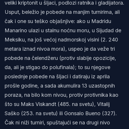
veliki kriptonit u šljaci, podlozi ratnika i gladijatora.
Usput, beležio je pobede na manjim turnirima, ali
čak i one su teško objašnjive: ako u Madridu
Manarino ulazi u stalnu noćnu moru, u Sijudad de
Meksiku, na još većoj nadmorskoj visini (2. 240
metara iznad nivoa mora), uspeo je da veže tri
pobede na čelendžeru (protiv slabije opozicije,
da, ali je stigao do polufinala); to su njegove
poslednje pobede na šljaci i datiraju iz aprila
prošle godine, a sada akumulira 13 uzastopnih
poraza, na bilo kom nivou, protiv protivnika kao
što su Maks Viskandt (485. na svetu), Vitalij
Saško (253. na svetu) ili Gonsalo Bueno (327).
Čak ni niži turniri, spuštajući se na drugi nivo