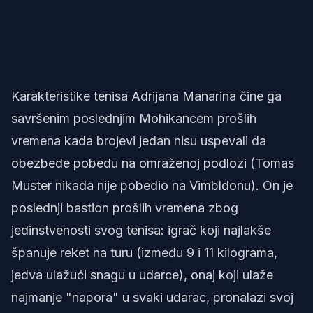
Karakteristike tenisa Adrijana Manarina čine ga
savršenim poslednjim Mohikancem prošlih
vremena kada brojevi jedan nisu uspevali da
obezbede pobedu na omraženoj podlozi (Tomas
Muster nikada nije pobedio na Vimbldonu). On je
poslednji bastion prošlih vremena zbog
jedinstvenosti svog tenisa: igrač koji najlakše
španuje reket na turu (između 9 i 11 kilograma,
jedva ulažući snagu u udarce), onaj koji ulaže
najmanje "napora" u svaki udarac, pronalazi svoj