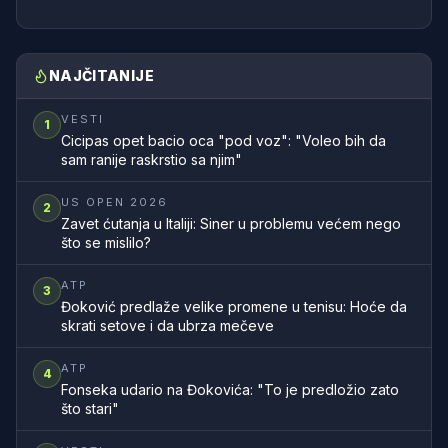
NAJČITANIJE
VESTI
1
Cicipas opet bacio oca "pod voz": "Voleo bih da
sam ranije raskrstio sa njim"
US OPEN 2026
2
Zavet ćutanja u Italiji: Siner u problemu većem nego
što se mislilo?
ATP
3
Đoković predlaže velike promene u tenisu: Hoće da
skrati setove i da ubrza mečeve
ATP
4
Fonseka udario na Đokovića: "To je predložio zato
što stari"