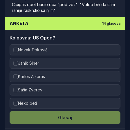
Cicipas opet bacio oca "pod voz": "Voleo bih da sam
ranije raskrstio sa njim"
ANKETA
14
glasova
Ko osvaja US Open?
Novak Đoković
Janik Siner
Karlos Alkaras
Saša Zverev
Neko peti
Glasaj