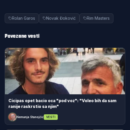
Rolan Garos
Novak Đoković
Rim Masters
Povezane vesti
Cicipas opet bacio oca "pod voz": "Voleo bih da sam
ranije raskrstio sa njim"
Nemanja Stanojčić
VESTI