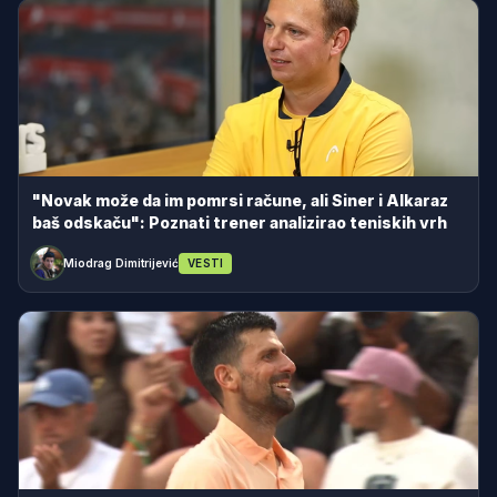
"Novak može da im pomrsi račune, ali Siner i Alkaraz
baš odskaču": Poznati trener analizirao teniskih vrh
Miodrag Dimitrijević
VESTI