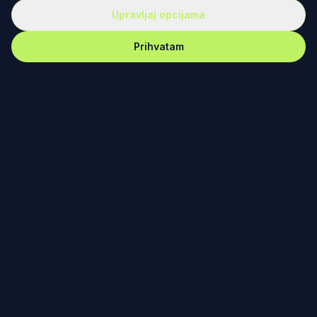
Upravljaj opcijama
Prihvatam
REKET
IRANJE
Redefinisanje teniske kulture kroz dizajn, zajednicu i
posvećenost. Od Fjučersa u Banjaluci do Australijan
opena u Melburnu – nema gde nas nema.
PODRŠKA
Vesti
Ko smo mi?