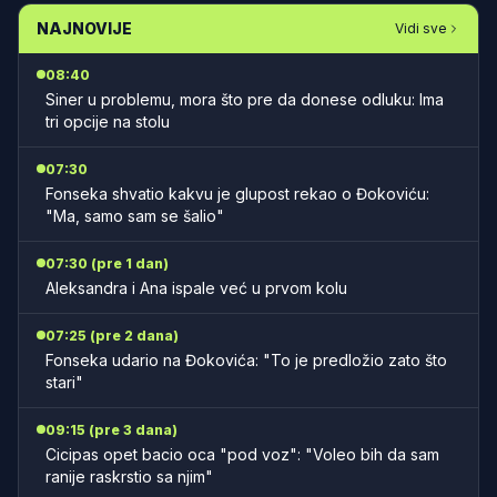
NAJNOVIJE
Vidi sve
08:40
Siner u problemu, mora što pre da donese odluku: Ima
tri opcije na stolu
07:30
Fonseka shvatio kakvu je glupost rekao o Đokoviću:
"Ma, samo sam se šalio"
07:30 (pre 1 dan)
Aleksandra i Ana ispale već u prvom kolu
07:25 (pre 2 dana)
Fonseka udario na Đokovića: "To je predložio zato što
stari"
09:15 (pre 3 dana)
Cicipas opet bacio oca "pod voz": "Voleo bih da sam
ranije raskrstio sa njim"