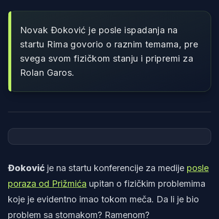
Novak Đoković je posle ispadanja na
startu Rima govorio o raznim temama, pre
svega svom fizičkom stanju i pripremi za
Rolan Garos.
Foto: Tennis TV
Đoković
je na startu konferencije za medije
posle
poraza od Prižmića
upitan o fizičkim problemima
koje je evidentno imao tokom meča. Da li je bio
problem sa stomakom? Ramenom?