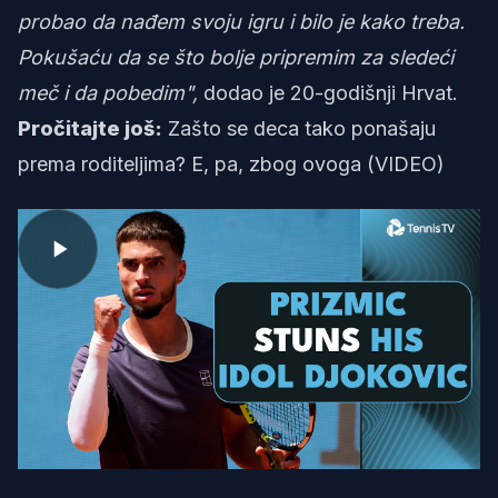
probao da nađem svoju igru i bilo je kako treba.
Pokušaću da se što bolje pripremim za sledeći
meč i da pobedim",
dodao je 20-godišnji Hrvat.
Pročitajte još:
Zašto se deca tako ponašaju
prema roditeljima? E, pa, zbog ovoga (VIDEO)