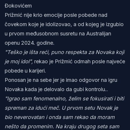
Đokovićem
Prižmić nije krio emocije posle pobede nad
čovekom koje je idolizovao, a od kojeg je izgubio
u prvom međusobnom susretu na Australijan
openu 2024. godine.
"Teško je išta reći, puno respekta za Novaka koji
je moj idol",
rekao je Prižmić odmah posle najveće
pobede u karijeri.
Ponosan je na sebe jer je imao odgovor na igru
Novaka kada je delovalo da gubi kontrolu..
"Igrao sam fenomenalno, želim se fokusirati i biti
spreman za idući meč. U prvom setu Novak je
bio neverovatan i onda sam rekao da moram
nešto da promenim. Na kraju drugog seta sam