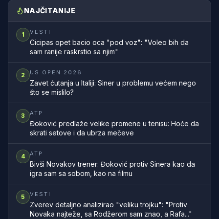
NAJČITANIJE
VESTI
1
Cicipas opet bacio oca "pod voz": "Voleo bih da
sam ranije raskrstio sa njim"
US OPEN 2026
2
Zavet ćutanja u Italiji: Siner u problemu većem nego
što se mislilo?
ATP
3
Đoković predlaže velike promene u tenisu: Hoće da
skrati setove i da ubrza mečeve
ATP
4
Bivši Novakov trener: Đoković protiv Sinera kao da
igra sam sa sobom, kao na filmu
VESTI
5
Zverev detaljno analizirao "veliku trojku": "Protiv
Novaka najteže, sa Rodžerom sam znao, a Rafa..."