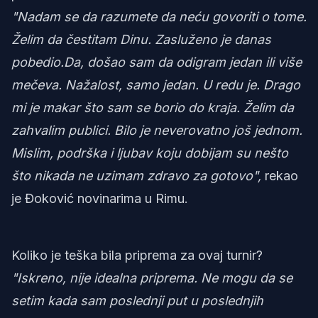
"Nadam se da razumete da neću govoriti o tome.
Želim da čestitam Dinu. Zasluženo je danas
pobedio.Da, došao sam da odigram jedan ili više
mečeva. Nažalost, samo jedan. U redu je. Drago
mi je makar što sam se borio do kraja. Želim da
zahvalim publici. Bilo je neverovatno još jednom.
Mislim, podrška i ljubav koju dobijam su nešto
što nikada ne uzimam zdravo za gotovo",
rekao
je Đoković novinarima u Rimu.
Koliko je teška bila priprema za ovaj turnir?
"Iskreno, nije idealna priprema. Ne mogu da se
setim kada sam poslednji put u poslednjih