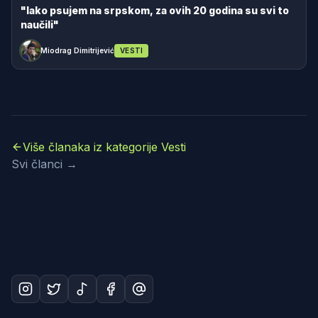
"Iako psujem na srpskom, za ovih 20 godina su svi to
naučili"
Miodrag Dimitrijević
VESTI
Više članaka iz kategorije Vesti
Svi članci →