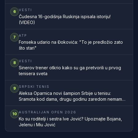
VESTI
6
Čudesna 16-godišnja Ruskinja ispisala istoriju!
(VIDEO)
ATP
7
Fonseka udario na Đokovića: "To je predložio zato
što stari"
VESTI
8
Sinerov trener otkrio kako su ga pretvorili u prvog
tenisera sveta
SRPSKI TENIS
9
Aleksa Oparnica novi šampion Srbije u tenisu:
Sramota kod dama, drugu godinu zaredom nemamo
šampionku zemlje
AUSTRALIJAN OPEN 2026
10
Ko su roditelji i sestra Ive Jović? Upoznajte Bojana,
Jelenu i Miu Jović