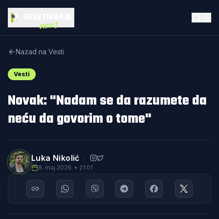
REKETIRANJE
news
Nazad na Vesti
Vesti
Novak: "Nadam se da razumete da
neću da govorim o tome"
Luka Nikolić
8. maj 2026. • 21:01