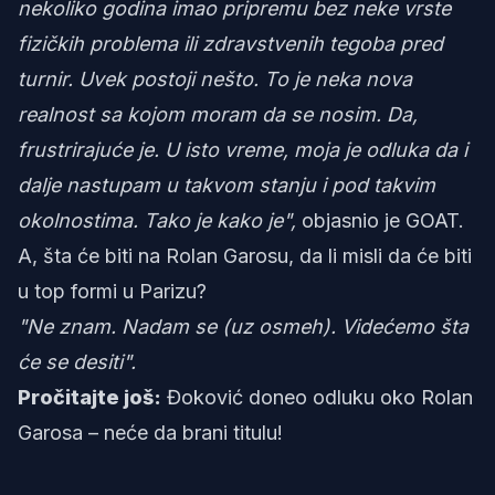
nekoliko godina imao pripremu bez neke vrste
fizičkih problema ili zdravstvenih tegoba pred
turnir. Uvek postoji nešto. To je neka nova
realnost sa kojom moram da se nosim. Da,
frustrirajuće je. U isto vreme, moja je odluka da i
dalje nastupam u takvom stanju i pod takvim
okolnostima. Tako je kako je",
objasnio je GOAT.
A, šta će biti na Rolan Garosu, da li misli da će biti
u top formi u Parizu?
"Ne znam. Nadam se (uz osmeh). Videćemo šta
će se desiti".
Pročitajte još:
Đoković doneo odluku oko Rolan
Garosa – neće da brani titulu!