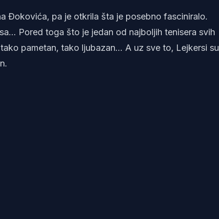
a Đokovića, pa je otkrila šta je posebno fasciniralo.
a… Pored toga što je jedan od najboljih tenisera svih
, tako pametan, tako ljubazan… A uz sve to, Lejkersi su
n.