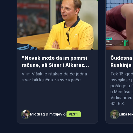
"Novak može da im pomrsi
Čudesna 
račune, ali Siner i Alkaraz
Ruskinja 
baš odskaču": Poznati trener
(VIDEO)
Vilim Višak je istakao da će jedna
Tek 16-godi
analizirao teniskih vrh
stvar biti ključna za sve igrače.
osvojila je 
pošto je u f
u Memfisu s
Vidmanovu p
6:1, 6:3.
Miodrag Dimitrijević
Luka Nik
VESTI