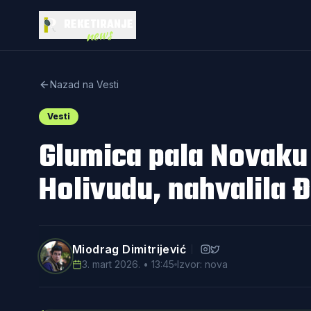
REKETIRANJE
news
Nazad na Vesti
Vesti
Glumica pala Novaku 
Holivudu, nahvalila 
Miodrag Dimitrijević
3. mart 2026. • 13:45
Izvor: nova