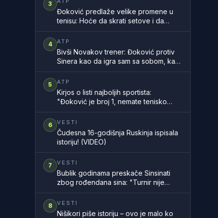
ATP
3
Đoković predlaže velike promene u
tenisu: Hoće da skrati setove i da
ubrza mečeve
ATP
4
Bivši Novakov trener: Đoković protiv
Sinera kao da igra sam sa sobom, kao
na filmu
ATP
5
Kirjos o listi najboljih sportista:
"Đoković je broj 1, nemate tenisko
znanje"
VESTI
6
Čudesna 16-godišnja Ruskinja ispisala
istoriju! (VIDEO)
VESTI
7
Bublik godinama preskače Sinsinati
zbog rođendana sina: "Turnir nije
vredan propuštanja takvih trenutaka"
VESTI
8
Nišikori piše istoriju – ovo je malo ko