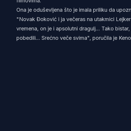
filmovima.
Ona je oduševljena što je imala priliku da upozn
"Novak Đoković i ja večeras na utakmici Lejkers
vremena, on je i apsolutni dragulj… Tako bistar
pobedili… Srećno veče svima", poručila je Keno