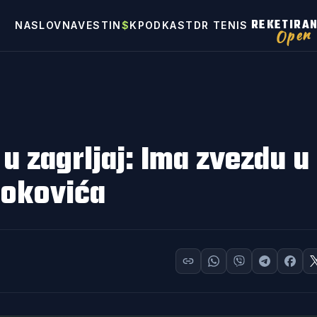
REKETIRA
NASLOVNA
VESTI
N
$
K
PODKAST
DR TENIS
Open
u zagrljaj: Ima zvezdu u
Đokovića