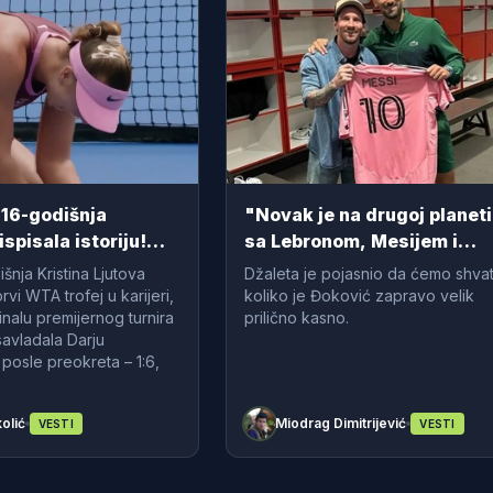
16-godišnja
"Novak je na drugoj planeti
ispisala istoriju!
sa Lebronom, Mesijem i
Brejdijem": Bivši teniser
šnja Kristina Ljutova
Džaleta je pojasnio da ćemo shvati
pojasnio veličinu Đokovića
prvi WTA trofej u karijeri,
koliko je Đoković zapravo velik
inalu premijernog turnira
prilično kasno.
avladala Darju
osle preokreta – 1:6,
olić
Miodrag Dimitrijević
VESTI
VESTI