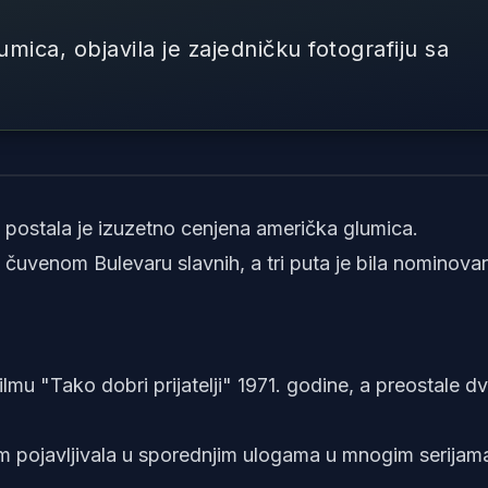
ica, objavila je zajedničku fotografiju sa
Foto: SCreenshot Dyan Ca
tlu postala je izuzetno cenjena američka glumica.
 čuvenom Bulevaru slavnih, a tri puta je bila nominova
lmu "Tako dobri prijatelji" 1971. godine, a preostale d
m pojavljivala u sporednjim ulogama u mnogim serijama