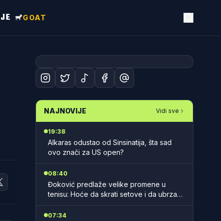
NJE
GOAT
NAJNOVIJE
Vidi sve
19:38
Alkaras odustao od Sinsinatija, šta sad
ovo znači za US open?
08:40
Đoković predlaže velike promene u
tenisu: Hoće da skrati setove i da ubrza
mečeve
07:34