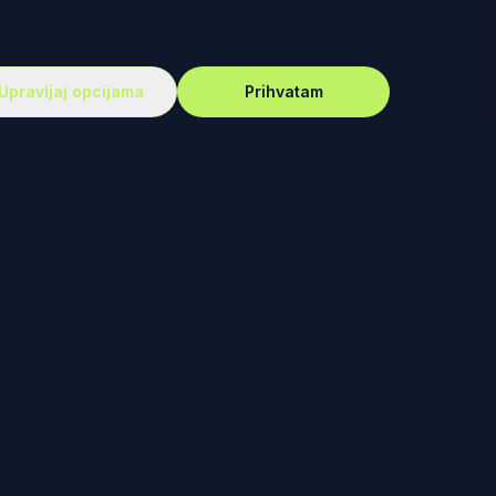
Upravljaj opcijama
Prihvatam
PODRŠKA
Vesti
Ko smo mi?
Autori
Kontakt
Uređivačka Politika
Politika Privatnosti
Uslovi Korišćenja