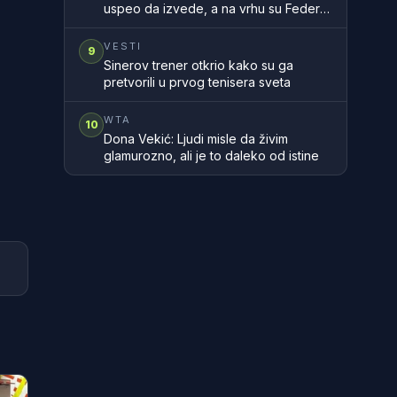
uspeo da izvede, a na vrhu su Federer
i Gaske
VESTI
9
Sinerov trener otkrio kako su ga
pretvorili u prvog tenisera sveta
WTA
10
Dona Vekić: Ljudi misle da živim
glamurozno, ali je to daleko od istine