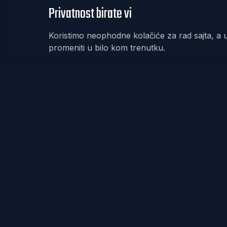
Privatnost birate vi
Koristimo neophodne kolačiće za rad sajta, a u
promeniti u bilo kom trenutku.
REKET
IRANJE
Redefinisanje teniske kulture kroz dizajn,
zajednicu i posvećenost. Od Fjučersa u Banjaluci
do Australijan opena u Melburnu – nema gde nas
nema.