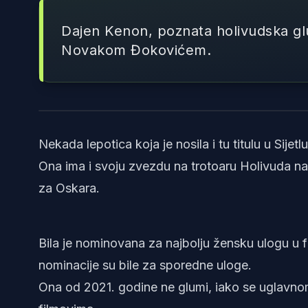
Dajen Kenon, poznata holivudska glum
Novakom Đokovićem.
Nekada lepotica koja je nosila i tu titulu u Sije
Ona ima i svoju zvezdu na trotoaru Holivuda na
za Oskara.
Bila je nominovana za najbolju žensku ulogu u fi
nominacije su bile za sporedne uloge.
Ona od 2021. godine ne glumi, iako se uglavno