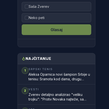
Saša Zverev
Neko peti
Glasaj
NAJČITANIJE
SRPSKI TENIS
1
Aleksa Oparnica novi šampion Srbije u
tenisu: Sramota kod dama, drugu
godinu zaredom nemamo šampionku
zemlje
VESTI
2
Zverev detaljno analizirao "veliku
trojku": "Protiv Novaka najteže, sa
Rodžerom sam znao, a Rafa..."