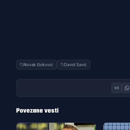
Novak Đoković
David Savić
Povezane vesti