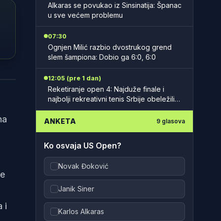
Alkaras se povukao iz Sinsinatija: Španac
u sve većem problemu
07:30
Ognjen Milić razbio dvostrukog grend
slem šampiona: Dobio ga 6:0, 6:0
nnon
12:05 (pre 1 dan)
Reketiranje open 4: Najduže finale i
najbolji rekreativni tenis Srbije obeležili
prethodni vikend
na
ANKETA
9
glasova
Ko osvaja US Open?
Novak Đoković
ve
Janik Siner
 i
Karlos Alkaras