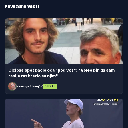
Povezane vesti
Cicipas opet bacio oca "pod voz": "Voleo bih da sam
ranije raskrstio sa njim"
Nemanja Stanojčić
VESTI