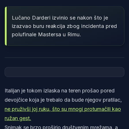
Lučano Darderi izvinio se nakon što je
izazvao buru reakcija zbog incidenta pred
polufinale Mastersa u Rimu.
Foto: Printscreen/Youtube/Internazionali BNL d'Italia
Italijan je tokom izlaska na teren prošao pored
devojčice koja je trebalo da bude njegov pratilac,
ne pruživši joj ruku, što su mnogi protumačili kao
ružan gest.
Snimak se brzo proširio društvenim mrežama, a