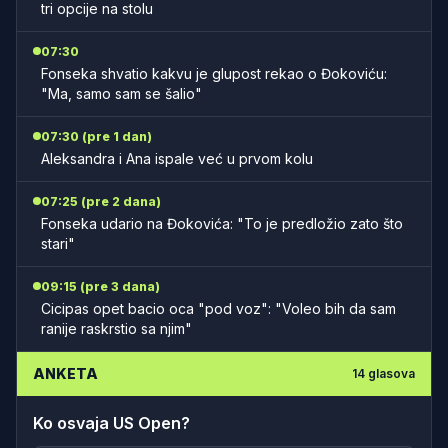
tri opcije na stolu
07:30
Fonseka shvatio kakvu je glupost rekao o Đokoviću:
"Ma, samo sam se šalio"
07:30 (pre 1 dan)
Aleksandra i Ana ispale već u prvom kolu
07:25 (pre 2 dana)
Fonseka udario na Đokovića: "To je predložio zato što
stari"
09:15 (pre 3 dana)
Cicipas opet bacio oca "pod voz": "Voleo bih da sam
ranije raskrstio sa njim"
ANKETA
14
glasova
Ko osvaja US Open?