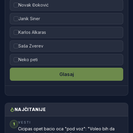
Novak Đoković
Janik Siner
Karlos Alkaras
Saša Zverev
Neko peti
Glasaj
NAJČITANIJE
VESTI
1
Cicipas opet bacio oca "pod voz": "Voleo bih da