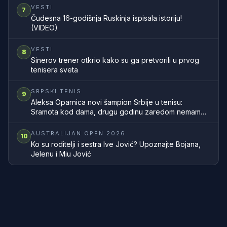
VESTI
7
Čudesna 16-godišnja Ruskinja ispisala istoriju!
(VIDEO)
VESTI
8
Sinerov trener otkrio kako su ga pretvorili u prvog
tenisera sveta
SRPSKI TENIS
9
Aleksa Oparnica novi šampion Srbije u tenisu:
Sramota kod dama, drugu godinu zaredom nemamo
šampionku zemlje
AUSTRALIJAN OPEN 2026
10
Ko su roditelji i sestra Ive Jović? Upoznajte Bojana,
Jelenu i Miu Jović