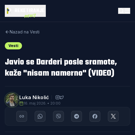
REKETIRANJE
news
Nazad na Vesti
Vesti
Javio se Darderi posle sramote,
kaže "nisam namerno" (VIDEO)
Luka Nikolić
16. maj 2026. • 20:00