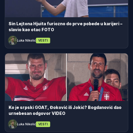
Sin Lejtona Hjuita furiozno do prve pobede u karijeri –
slavio kao otac FOTO
Luka Nikolić
VESTI
Ko je srpski GOAT, Đoković ili Jokić? Bogdanović dao
urnebesan odgovor VIDEO
Luka Nikolić
VESTI