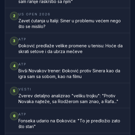
sam ranije raskrstio sa njim"
US OPEN 2026
2
Zavet ćutanja u Italiji: Siner u problemu većem nego
što se mislilo?
ATP
3
Đoković predlaže velike promene u tenisu: Hoće da
skrati setove i da ubrza mečeve
ATP
4
Bivši Novakov trener: Đoković protiv Sinera kao da
igra sam sa sobom, kao na filmu
VESTI
5
Zverev detaljno analizirao "veliku trojku": "Protiv
Novaka najteže, sa Rodžerom sam znao, a Rafa..."
ATP
6
Fonseka udario na Đokovića: "To je predložio zato
što stari"