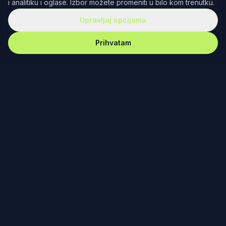
i analitiku i oglase. Izbor možete promeniti u bilo kom trenutku.
Upravljaj opcijama
Prihvatam
REKET
IRANJE
Redefinisanje teniske kulture kroz dizajn, zajednicu i
posvećenost. Od Fjučersa u Banjaluci do Australijan
opena u Melburnu – nema gde nas nema.
PODRŠKA
Vesti