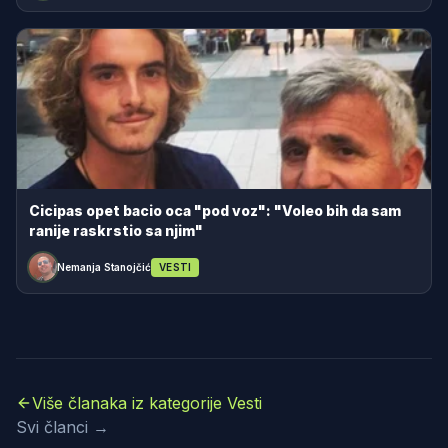
Cicipas opet bacio oca "pod voz": "Voleo bih da sam
ranije raskrstio sa njim"
Nemanja Stanojčić
VESTI
Više članaka iz kategorije Vesti
Svi članci →