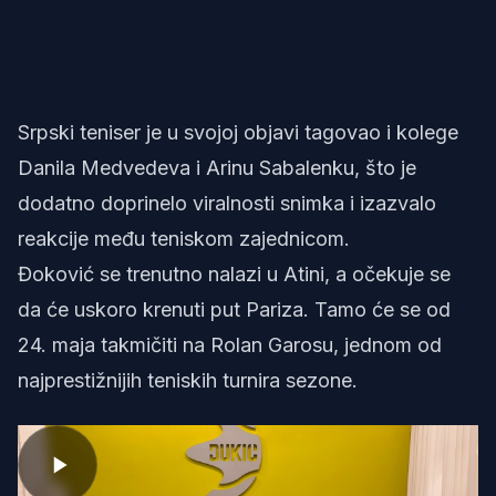
Srpski teniser je u svojoj objavi tagovao i kolege
Danila Medvedeva i Arinu Sabalenku, što je
dodatno doprinelo viralnosti snimka i izazvalo
reakcije među teniskom zajednicom.
Đoković se trenutno nalazi u Atini, a očekuje se
da će uskoro krenuti put Pariza. Tamo će se od
24. maja takmičiti na Rolan Garosu, jednom od
najprestižnijih teniskih turnira sezone.