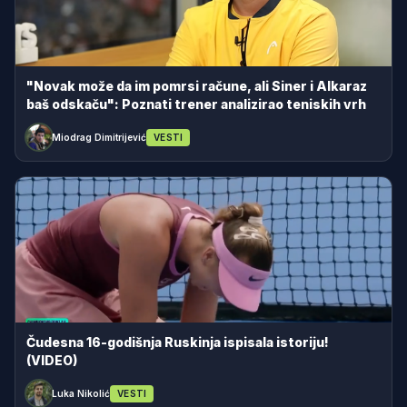
"Novak može da im pomrsi račune, ali Siner i Alkaraz
baš odskaču": Poznati trener analizirao teniskih vrh
Miodrag Dimitrijević
VESTI
Čudesna 16-godišnja Ruskinja ispisala istoriju!
(VIDEO)
Luka Nikolić
VESTI