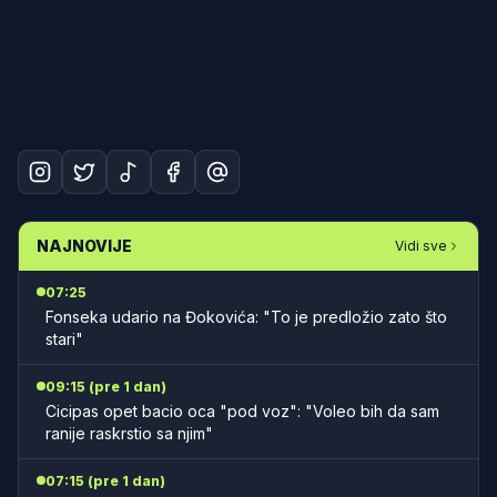
NAJNOVIJE
Vidi sve
07:25
Fonseka udario na Đokovića: "To je predložio zato što
stari"
09:15 (pre 1 dan)
Cicipas opet bacio oca "pod voz": "Voleo bih da sam
ranije raskrstio sa njim"
07:15 (pre 1 dan)