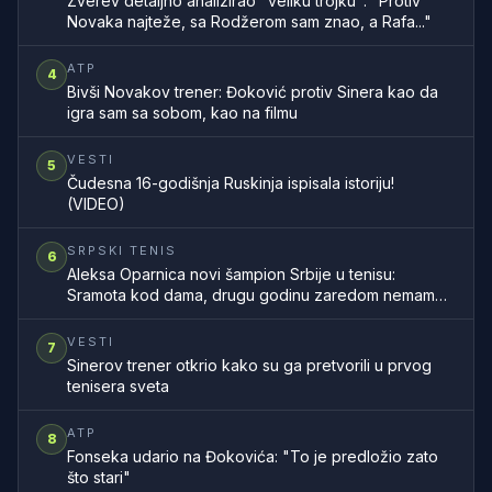
Zverev detaljno analizirao "veliku trojku": "Protiv
Novaka najteže, sa Rodžerom sam znao, a Rafa..."
ATP
4
Bivši Novakov trener: Đoković protiv Sinera kao da
igra sam sa sobom, kao na filmu
VESTI
5
Čudesna 16-godišnja Ruskinja ispisala istoriju!
(VIDEO)
SRPSKI TENIS
6
Aleksa Oparnica novi šampion Srbije u tenisu:
Sramota kod dama, drugu godinu zaredom nemamo
šampionku zemlje
VESTI
7
Sinerov trener otkrio kako su ga pretvorili u prvog
tenisera sveta
ATP
8
Fonseka udario na Đokovića: "To je predložio zato
što stari"