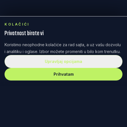
KOLAČIĆI
Privatnost birate vi
Koristimo neophodne kolačiće za rad sajta, a uz vašu dozvolu
i analitiku i oglase. Izbor možete promeniti u bilo kom trenutku.
Upravljaj opcijama
Prihvatam
REKET
IRANJE
Redefinisanje teniske kulture kroz dizajn, zajednicu i
posvećenost. Od Fjučersa u Banjaluci do Australijan
opena u Melburnu – nema gde nas nema.