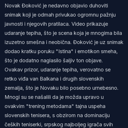
Novak Đoković je nedavno objavio duhoviti
snimak koji je odmah privukao ogromnu pažnju
javnosti i njegovih pratilaca. Video prikazuje
udaranje tepiha, što je scena koja je mnogima bila
izuzetno smešna i neobična. Đoković je uz snimak
dodao kratku poruku "Istina" i emotikon smeha,
što je dodatno naglasilo šaljiv ton objave.
Ovakav prizor, udaranje tepiha, verovatno se
retko viđa van Balkana i drugih slovenskih
zemalja, što je Novaku bilo posebno urnebesno.
Mnogi su se našalili da je možda upravo u
ovakvim "trening metodama" tajna uspeha
slovenskih tenisera, s obzirom na dominaciju
čeških teniserki, srpskog najboljeg igrača svih