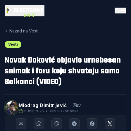
REKETIRANJE
news
Nazad na Vesti
Vesti
Novak Đoković objavio urnebesan
snimak i foru koju shvataju samo
Balkanci (VIDEO)
Miodrag Dimitrijević
15. maj 2026. • 09:57
Izvor: nova