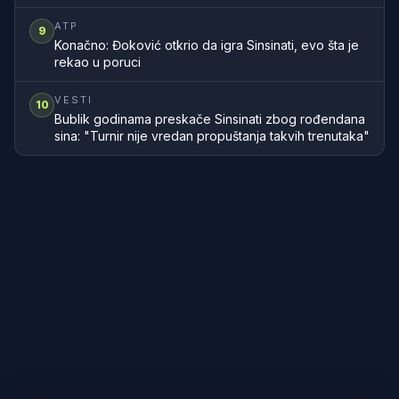
ATP
9
Konačno: Đoković otkrio da igra Sinsinati, evo šta je
rekao u poruci
VESTI
10
Bublik godinama preskače Sinsinati zbog rođendana
sina: "Turnir nije vredan propuštanja takvih trenutaka"