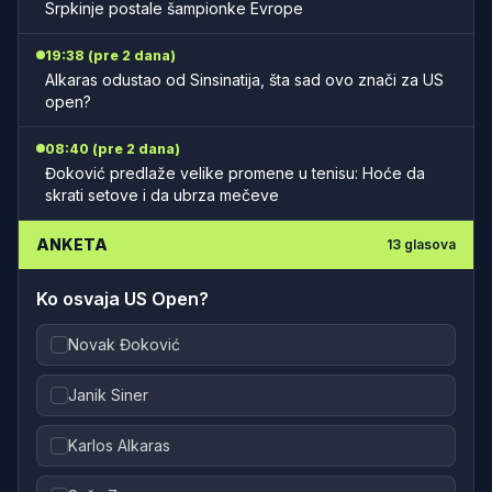
Srpkinje postale šampionke Evrope
19:38 (pre 2 dana)
Alkaras odustao od Sinsinatija, šta sad ovo znači za US
open?
08:40 (pre 2 dana)
Đoković predlaže velike promene u tenisu: Hoće da
skrati setove i da ubrza mečeve
ANKETA
13
glasova
Ko osvaja US Open?
Novak Đoković
Janik Siner
Karlos Alkaras