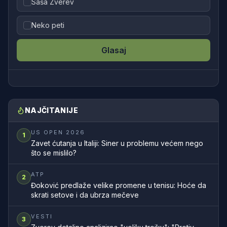
Saša Zverev
Neko peti
Glasaj
NAJČITANIJE
US OPEN 2026
1
Zavet ćutanja u Italiji: Siner u problemu većem nego
što se mislilo?
ATP
2
Đoković predlaže velike promene u tenisu: Hoće da
skrati setove i da ubrza mečeve
VESTI
3