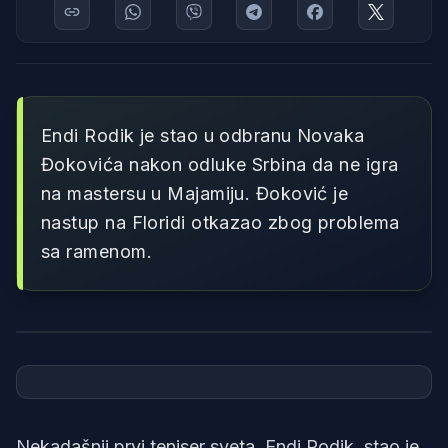
Endi Rodik je stao u odbranu Novaka
Đokovića nakon odluke Srbina da ne igra
na mastersu u Majamiju. Đoković je
nastup na Floridi otkazao zbog problema
sa ramenom.
Foto: Printscreen/X/Served with Andy Roddick/Australian open
Nekadašnji prvi teniser sveta, Endi Rodik, stao je