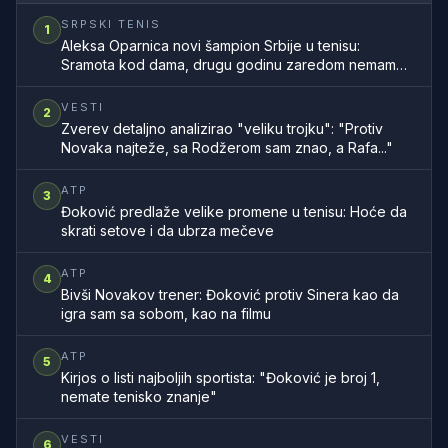
SRPSKI TENIS
1
Aleksa Oparnica novi šampion Srbije u tenisu:
Sramota kod dama, drugu godinu zaredom nemamo
šampionku zemlje
VESTI
2
Zverev detaljno analizirao "veliku trojku": "Protiv
Novaka najteže, sa Rodžerom sam znao, a Rafa..."
ATP
3
Đoković predlaže velike promene u tenisu: Hoće da
skrati setove i da ubrza mečeve
ATP
4
Bivši Novakov trener: Đoković protiv Sinera kao da
igra sam sa sobom, kao na filmu
ATP
5
Kirjos o listi najboljih sportista: "Đoković je broj 1,
nemate tenisko znanje"
VESTI
6