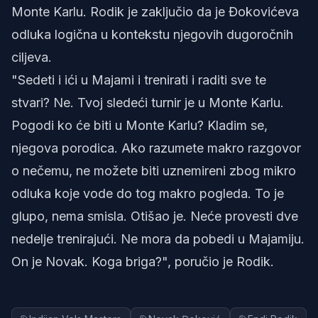
Monte Karlu. Rodik je zaključio da je Đokovićeva
odluka logična u kontekstu njegovih dugoročnih
ciljeva.
"Sedeti i ići u Majami i trenirati i raditi sve te
stvari? Ne. Tvoj sledeći turnir je u Monte Karlu.
Pogodi ko će biti u Monte Karlu? Kladim se,
njegova porodica. Ako razumete makro razgovor
o nečemu, ne možete biti uznemireni zbog mikro
odluka koje vode do tog makro pogleda. To je
glupo, nema smisla. Otišao je. Neće provesti dve
nedelje trenirajući. Ne mora da pobedi u Majamiju.
On je Novak. Koga briga?", poručio je Rodik.