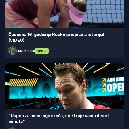
Čudesna 16-godišnja Ruskinja ispisala istoriju!
(VIDEO)
Luka Nikolić
VESTI
"Uspeh za mene nije sreća, sve traje samo deset
minuta"