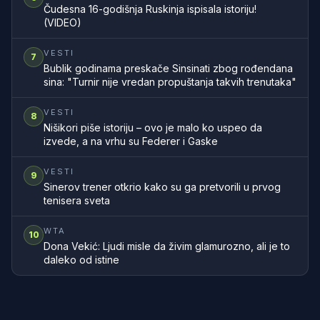
Čudesna 16-godišnja Ruskinja ispisala istoriju!
(VIDEO)
VESTI
7
Bublik godinama preskače Sinsinati zbog rođendana
sina: "Turnir nije vredan propuštanja takvih trenutaka"
VESTI
8
Nišikori piše istoriju – ovo je malo ko uspeo da
izvede, a na vrhu su Federer i Gaske
VESTI
9
Sinerov trener otkrio kako su ga pretvorili u prvog
tenisera sveta
WTA
10
Dona Vekić: Ljudi misle da živim glamurozno, ali je to
daleko od istine