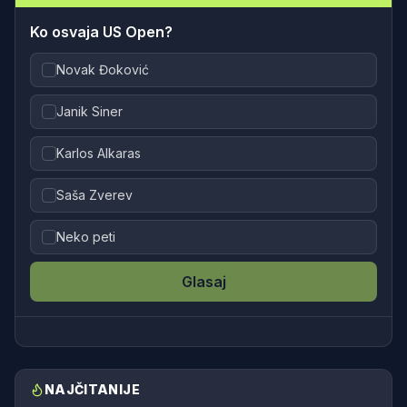
Ko osvaja US Open?
Novak Đoković
Janik Siner
Karlos Alkaras
Saša Zverev
Neko peti
Glasaj
NAJČITANIJE