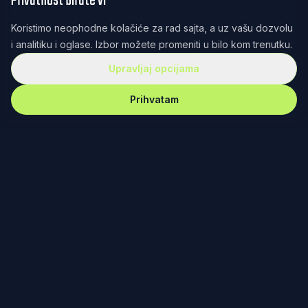
Privatnost birate vi
Koristimo neophodne kolačiće za rad sajta, a uz vašu dozvolu
i analitiku i oglase. Izbor možete promeniti u bilo kom trenutku.
Upravljaj opcijama
Prihvatam
REKET
IRANJE
Redefinisanje teniske kulture kroz dizajn, zajednicu i
posvećenost. Od Fjučersa u Banjaluci do Australijan
opena u Melburnu – nema gde nas nema.
PODRŠKA