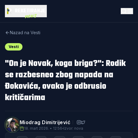
REKETIRANJE
news
Nazad na Vesti
Vesti
"On je Novak, koga briga?": Rodik
se razbesneo zbog napada na
Đokovića, ovako je odbrusio
kritičarima
Miodrag Dimitrijević
18. mart 2026. • 12:56
Izvor: nova