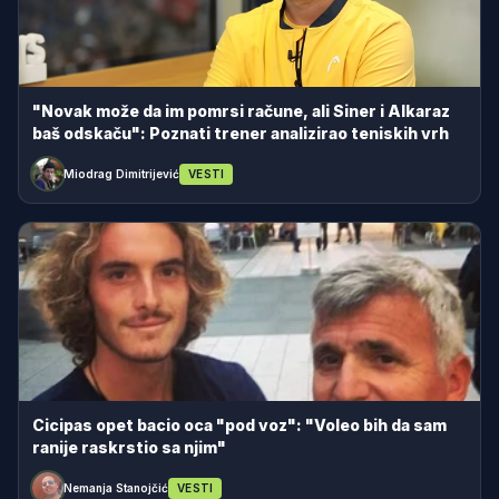
"Novak može da im pomrsi račune, ali Siner i Alkaraz
baš odskaču": Poznati trener analizirao teniskih vrh
Miodrag Dimitrijević
VESTI
Cicipas opet bacio oca "pod voz": "Voleo bih da sam
ranije raskrstio sa njim"
Nemanja Stanojčić
VESTI