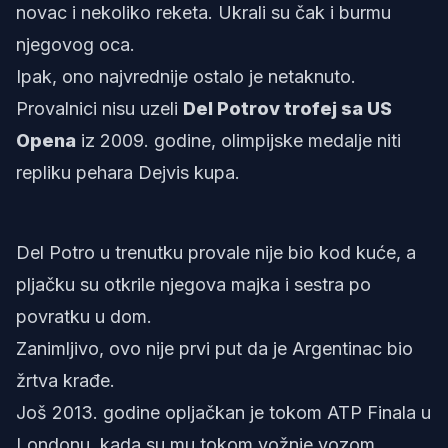
novac i nekoliko reketa. Ukrali su čak i burmu
njegovog oca.
Ipak, ono najvrednije ostalo je netaknuto.
Provalnici nisu uzeli
Del Potrov trofej sa US
Opena
iz 2009. godine, olimpijske medalje niti
repliku pehara Dejvis kupa.
Del Potro u trenutku provale nije bio kod kuće, a
pljačku su otkrile njegova majka i sestra po
povratku u dom.
Zanimljivo, ovo nije prvi put da je Argentinac bio
žrtva krađe.
Još 2013. godine opljačkan je tokom ATP Finala u
Londonu, kada su mu tokom vožnje vozom