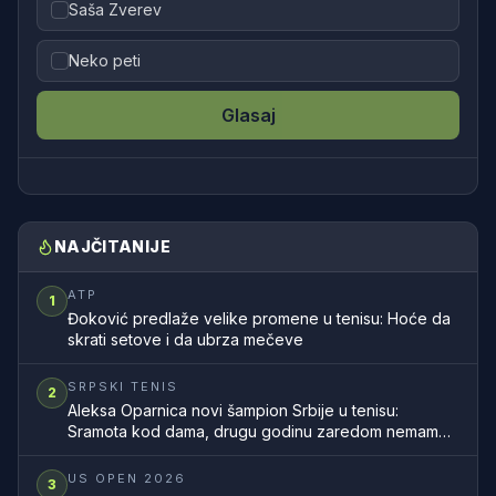
Saša Zverev
Neko peti
Glasaj
NAJČITANIJE
ATP
1
Đoković predlaže velike promene u tenisu: Hoće da
skrati setove i da ubrza mečeve
SRPSKI TENIS
2
Aleksa Oparnica novi šampion Srbije u tenisu:
Sramota kod dama, drugu godinu zaredom nemamo
šampionku zemlje
US OPEN 2026
3