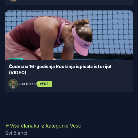
Čudesna 16-godišnja Ruskinja ispisala istoriju!
(VIDEO)
Luka Nikolić
VESTI
Više članaka iz kategorije Vesti
Svi članci →