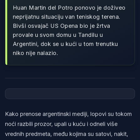
Huan Martin del Potro ponovo je doživeo
neprijatnu situaciju van teniskog terena.
Bivši osvajač US Opena bio je žrtva
provale u svom domu u Tandilu u
Argentini, dok se u kući u tom trenutku
niko nije nalazio.
Foto: Tennis TV
Kako prenose argentinski mediji, lopovi su tokom
noći razbili prozor, upali u kuću i odneli više
vrednih predmeta, među kojima su satovi, nakit,