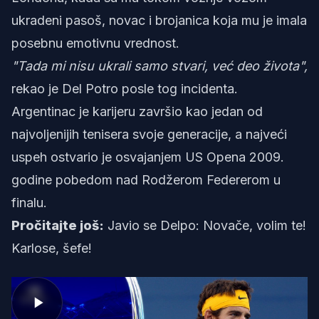
ukradeni pasoš, novac i brojanica koja mu je imala
posebnu emotivnu vrednost.
"Tada mi nisu ukrali samo stvari, već deo života",
rekao je Del Potro posle tog incidenta.
Argentinac je karijeru završio kao jedan od
najvoljenijih tenisera svoje generacije, a najveći
uspeh ostvario je osvajanjem US Opena 2009.
godine pobedom nad Rodžerom Federerom u
finalu.
Pročitajte još:
Javio se Delpo: Novače, volim te!
Karlose, šefe!