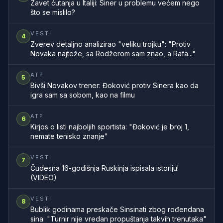
Zavet ćutanja u Italiji: Siner u problemu većem nego
što se mislilo?
VESTI
4
Zverev detaljno analizirao "veliku trojku": "Protiv
Novaka najteže, sa Rodžerom sam znao, a Rafa..."
ATP
5
Bivši Novakov trener: Đoković protiv Sinera kao da
igra sam sa sobom, kao na filmu
ATP
6
Kirjos o listi najboljih sportista: "Đoković je broj 1,
nemate tenisko znanje"
VESTI
7
Čudesna 16-godišnja Ruskinja ispisala istoriju!
(VIDEO)
VESTI
8
Bublik godinama preskače Sinsinati zbog rođendana
sina: "Turnir nije vredan propuštanja takvih trenutaka"