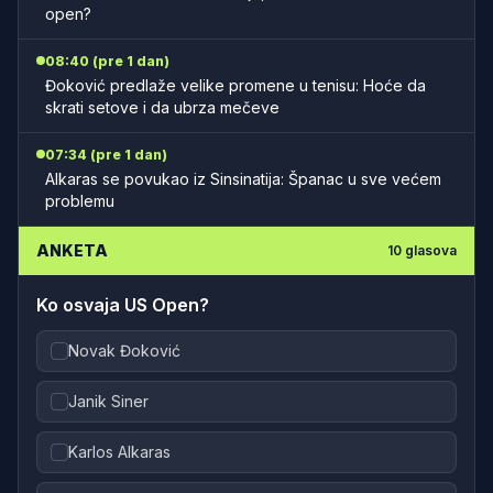
open?
08:40 (pre 1 dan)
Đoković predlaže velike promene u tenisu: Hoće da
skrati setove i da ubrza mečeve
07:34 (pre 1 dan)
Alkaras se povukao iz Sinsinatija: Španac u sve većem
problemu
ANKETA
10
glasova
Ko osvaja US Open?
Novak Đoković
Janik Siner
Karlos Alkaras