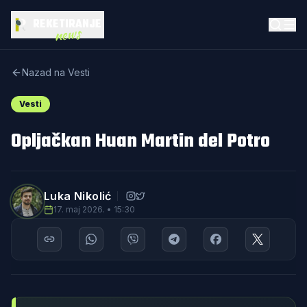
REKETIRANJE
news
Nazad na Vesti
Vesti
Opljačkan Huan Martin del Potro
Luka Nikolić
17. maj 2026. • 15:30