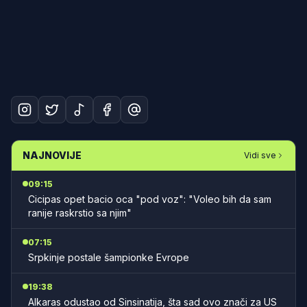
NAJNOVIJE
Vidi sve
09:15
Cicipas opet bacio oca "pod voz": "Voleo bih da sam
ranije raskrstio sa njim"
07:15
Srpkinje postale šampionke Evrope
19:38
Alkaras odustao od Sinsinatija, šta sad ovo znači za US