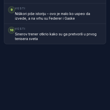
VESTI
9
Nišikori piše istoriju – ovo je malo ko uspeo da
izvede, a na vrhu su Federer i Gaske
VESTI
10
Sinerov trener otkrio kako su ga pretvorili u prvog
tenisera sveta