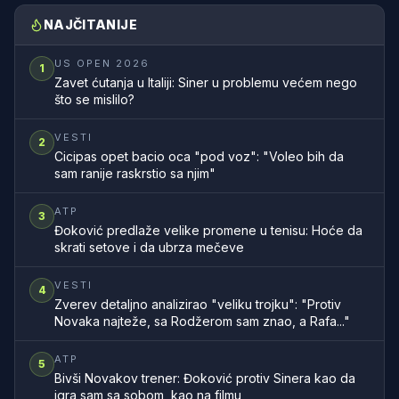
NAJČITANIJE
US OPEN 2026
1
Zavet ćutanja u Italiji: Siner u problemu većem nego
što se mislilo?
VESTI
2
Cicipas opet bacio oca "pod voz": "Voleo bih da
sam ranije raskrstio sa njim"
ATP
3
Đoković predlaže velike promene u tenisu: Hoće da
skrati setove i da ubrza mečeve
VESTI
4
Zverev detaljno analizirao "veliku trojku": "Protiv
Novaka najteže, sa Rodžerom sam znao, a Rafa..."
ATP
5
Bivši Novakov trener: Đoković protiv Sinera kao da
igra sam sa sobom, kao na filmu