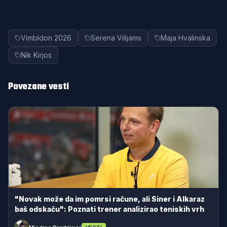
Vimbldon 2026
Serena Vilijams
Maja Hvalinska
Nik Kirjos
Povezane vesti
"Novak može da im pomrsi račune, ali Siner i Alkaraz
baš odskaču": Poznati trener analizirao teniskih vrh