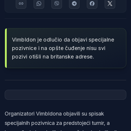
Vimbldon je odlučio da objavi specijalne
pozivnice i na opšte čuđenje nisu svi
pozivi otišli na britanske adrese.
Foto: Tennis TV
Organizatori Vimbldona objavili su spisak
specijalnih pozivnica za predstojeći turnir, a