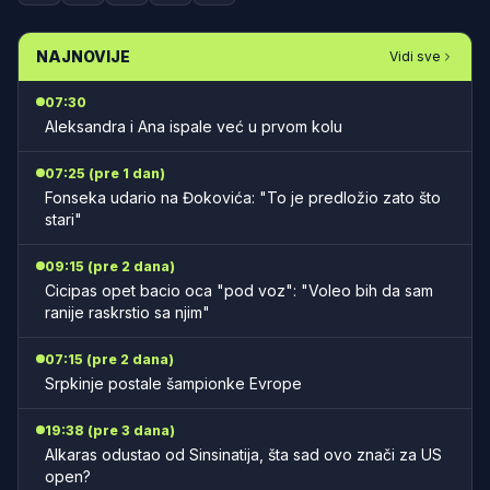
NAJNOVIJE
Vidi sve
07:30
Aleksandra i Ana ispale već u prvom kolu
07:25 (pre 1 dan)
Fonseka udario na Đokovića: "To je predložio zato što
stari"
09:15 (pre 2 dana)
Cicipas opet bacio oca "pod voz": "Voleo bih da sam
ranije raskrstio sa njim"
07:15 (pre 2 dana)
Srpkinje postale šampionke Evrope
19:38 (pre 3 dana)
Alkaras odustao od Sinsinatija, šta sad ovo znači za US
open?