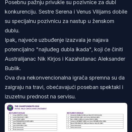
Posebnu pažnju privukle su pozivnice za dubl
konkurenciju. Sestre Serena i Venus Vilijams dobile
su specijalnu pozivnicu za nastup u ženskom
dublu.
Ipak, najveće uzbuđenje izazvala je najava
potencijalno "najluđeg dubla ikada", koji će činiti
Australijanac Nik Kirjos i Kazahstanac Aleksander
Bublik.
Ova dva nekonvencionalna igrača spremna su da
zaigraju na travi, obećavajući poseban spektakl i
izuzetnu prednost na servisu.