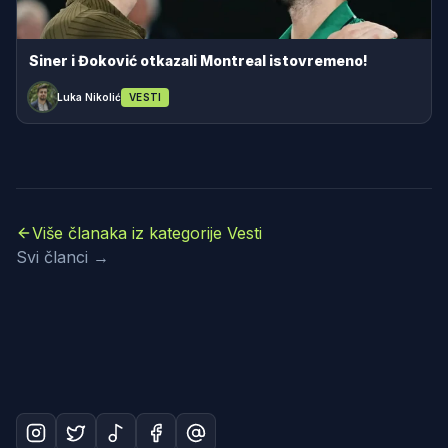
Siner i Đoković otkazali Montreal istovremeno!
Luka Nikolić
VESTI
Više članaka iz kategorije Vesti
Svi članci →