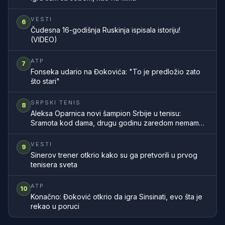
VESTI
6
Čudesna 16-godišnja Ruskinja ispisala istoriju!
(VIDEO)
ATP
7
Fonseka udario na Đokovića: "To je predložio zato
što stari"
SRPSKI TENIS
8
Aleksa Oparnica novi šampion Srbije u tenisu:
Sramota kod dama, drugu godinu zaredom nemamo
šampionku zemlje
VESTI
9
Sinerov trener otkrio kako su ga pretvorili u prvog
tenisera sveta
ATP
10
Konačno: Đoković otkrio da igra Sinsinati, evo šta je
rekao u poruci