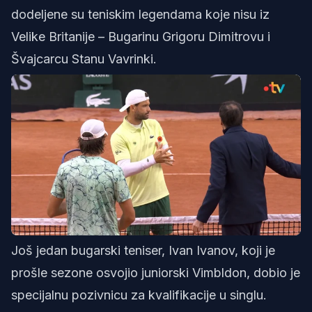
dodeljene su teniskim legendama koje nisu iz
Velike Britanije – Bugarinu Grigoru Dimitrovu i
Švajcarcu Stanu Vavrinki.
ot
Još jedan bugarski teniser, Ivan Ivanov, koji je
prošle sezone osvojio juniorski Vimbldon, dobio je
specijalnu pozivnicu za kvalifikacije u singlu.