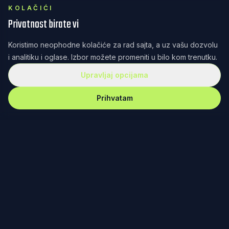
KOLAČIĆI
Privatnost birate vi
Koristimo neophodne kolačiće za rad sajta, a uz vašu dozvolu
i analitiku i oglase. Izbor možete promeniti u bilo kom trenutku.
Upravljaj opcijama
Prihvatam
REKET
IRANJE
Redefinisanje teniske kulture kroz dizajn, zajednicu i
posvećenost. Od Fjučersa u Banjaluci do Australijan
opena u Melburnu – nema gde nas nema.