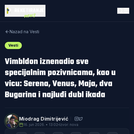
REKETIRANJE
news
Nazad na Vesti
Vesti
Vimbldon iznenadio sve
specijalnim pozivnicama, kao u
vicu: Serena, Venus, Maja, dva
Bugarina i najluđi dubl ikada
Miodrag Dimitrijević
16. jun 2026. • 13:02
Izvor: nova