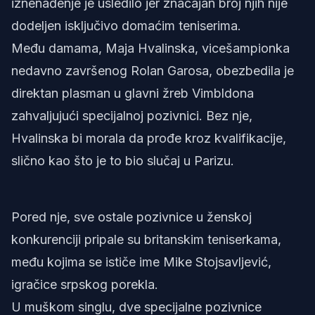
iznenađenje je usledilo jer značajan broj njih nije
dodeljen isključivo domaćim teniserima.
Među damama, Maja Hvalinska, vicešampionka
nedavno završenog Rolan Garosa, obezbedila je
direktan plasman u glavni žreb Vimbldona
zahvaljujući specijalnoj pozivnici. Bez nje,
Hvalinska bi morala da prođe kroz kvalifikacije,
slično kao što je to bio slučaj u Parizu.
Pored nje, sve ostale pozivnice u ženskoj
konkurenciji pripale su britanskim teniserkama,
među kojima se ističe ime Mike Stojsavljević,
igračice srpskog porekla.
U muškom singlu, dve specijalne pozivnice