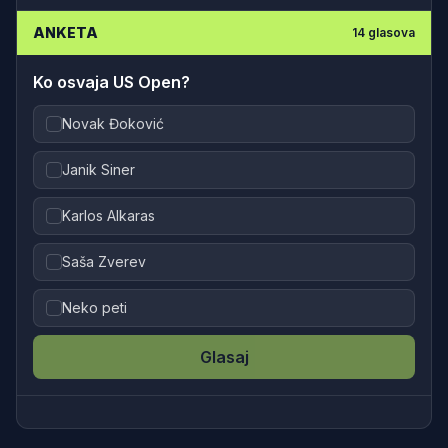
ANKETA
14
glasova
Ko osvaja US Open?
Novak Đoković
Janik Siner
Karlos Alkaras
Saša Zverev
Neko peti
Glasaj