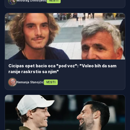
Miodrag Dimitrijević
VESTI
Cicipas opet bacio oca "pod voz": "Voleo bih da sam
ranije raskrstio sa njim"
Nemanja Stanojčić
VESTI