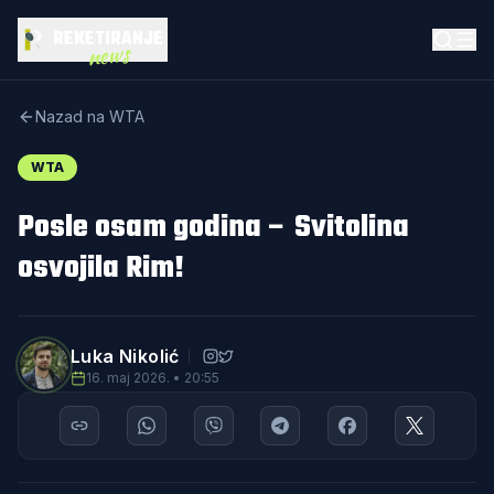
REKETIRANJE
news
Nazad na WTA
WTA
Posle osam godina – Svitolina
osvojila Rim!
Luka Nikolić
16. maj 2026. • 20:55