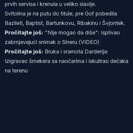
prvih servisa i krenula u veliko slavlje.
Svitolina je na putu do titule, pre Gof pobedila
Bazileti, Baptist, Bartunkovu, Ribakinu i Švjontek.
Pročitajte još:
"Nije mogao da diše": Isplivao
zabrnjavajući snimak o Sineru (VIDEO)
Pročitajte još:
Bruka i sramota Darderija:
Izigravao šmekera sa naočarima i iskulirao dečaka
na terenu