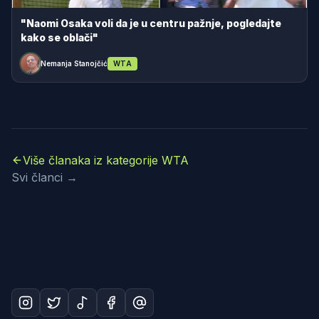
"Naomi Osaka voli da je u centru pažnje, pogledajte
kako se oblači"
Nemanja Stanojčić
WTA
Više članaka iz kategorije WTA
Svi članci →