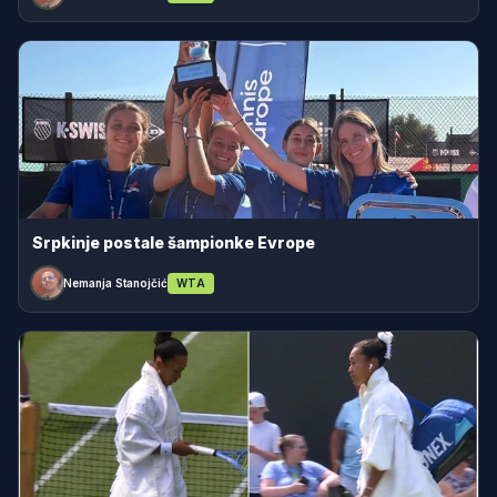
Srpkinje postale šampionke Evrope
Nemanja Stanojčić
WTA