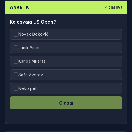
ANKETA
14
glasova
Ko osvaja US Open?
Novak Đoković
Janik Siner
Karlos Alkaras
Saša Zverev
Neko peti
Glasaj