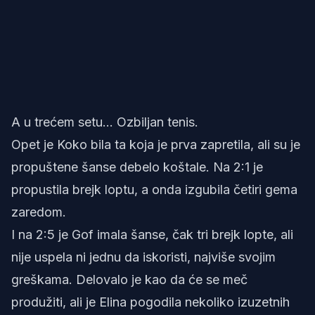
A u trećem setu... Ozbiljan tenis.
Opet je Koko bila ta koja je prva zapretila, ali su je
propuštene šanse debelo koštale. Na 2:1 je
propustila brejk loptu, a onda izgubila četiri gema
zaredom.
I na 2:5 je Gof imala šanse, čak tri brejk lopte, ali
nije uspela ni jednu da iskoristi, najviše svojim
greškama. Delovalo je kao da će se meč
produžiti, ali je Elina pogodila nekoliko izuzetnih