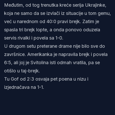
Međutim, od tog trenutka kreće serija Ukrajinke,
koja ne samo da se izvlači iz situacije u tom gemu,
već u narednom od 40:0 pravi brejk. Zatim je
spasla tri brejk lopte, a onda ponovo oduzela
servis rivalki i povela sa 1-0.
U drugom setu preterane drame nije bilo sve do
završnice. Amerikanka je napravila brejk i povela
6:5, ali joj je Svitolina isti odmah vratila, pa se
otišlo u taj-brejk.
Tu Gof od 2:3 osvaja pet poena u nizu i
izjednačava na 1-1.