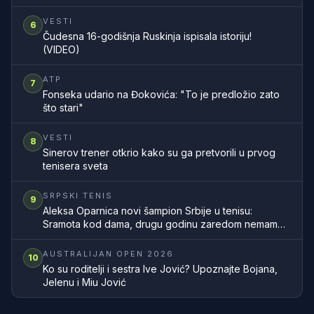
VESTI
6
Čudesna 16-godišnja Ruskinja ispisala istoriju!
(VIDEO)
ATP
7
Fonseka udario na Đokovića: "To je predložio zato
što stari"
VESTI
8
Sinerov trener otkrio kako su ga pretvorili u prvog
tenisera sveta
SRPSKI TENIS
9
Aleksa Oparnica novi šampion Srbije u tenisu:
Sramota kod dama, drugu godinu zaredom nemamo
šampionku zemlje
AUSTRALIJAN OPEN 2026
10
Ko su roditelji i sestra Ive Jović? Upoznajte Bojana,
Jelenu i Miu Jović