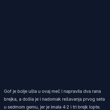
Gof je bolje ušla u ovaj meč i napravila dva rana
brejka, a došla je i nadomak rešavanja prvog seta
u sedmom gemu, jer je imala 4:2 i tri brejk lopte.