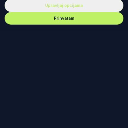
Upravljaj opcijama
Prihvatam
REKET
IRANJE
Redefinisanje teniske kulture kroz dizajn, zajednicu i
posvećenost. Od Fjučersa u Banjaluci do Australijan
opena u Melburnu – nema gde nas nema.
PODRŠKA
Vesti
Ko smo mi?