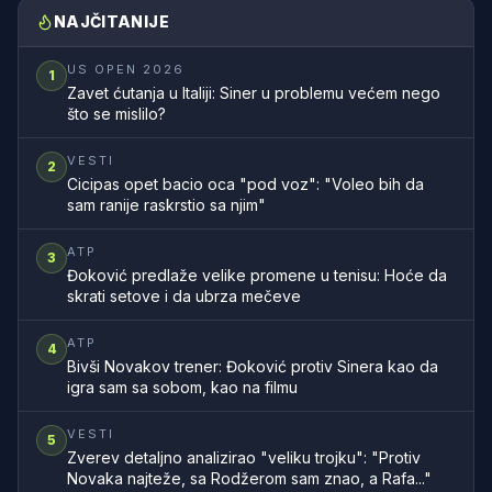
NAJČITANIJE
US OPEN 2026
1
Zavet ćutanja u Italiji: Siner u problemu većem nego
što se mislilo?
VESTI
2
Cicipas opet bacio oca "pod voz": "Voleo bih da
sam ranije raskrstio sa njim"
ATP
3
Đoković predlaže velike promene u tenisu: Hoće da
skrati setove i da ubrza mečeve
ATP
4
Bivši Novakov trener: Đoković protiv Sinera kao da
igra sam sa sobom, kao na filmu
VESTI
5
Zverev detaljno analizirao "veliku trojku": "Protiv
Novaka najteže, sa Rodžerom sam znao, a Rafa..."