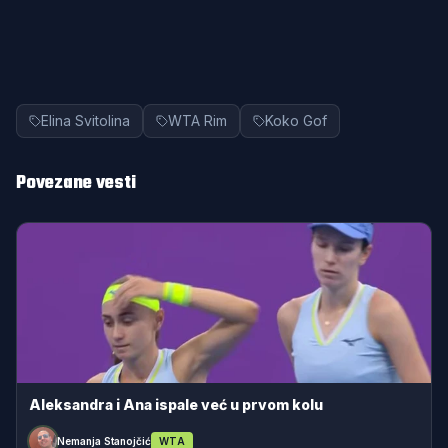
Elina Svitolina
WTA Rim
Koko Gof
Povezane vesti
Aleksandra i Ana ispale već u prvom kolu
Nemanja Stanojčić
WTA