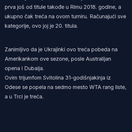
prva još od titule takođe u Rimu 2018. godine, a
ukupno čak treća na ovom turniru. Računajući sve
kategorije, ovo joj je 20. titula.
Zanimljivo da je Ukrajinki ovo treća pobeda na
Amerikankom ove sezone, posle Australijan
opena i Dubaija.
Ovim trijumfom Svitolina 31-godišnjakinja iz
Odese se popela na sedmo mesto WTA rang liste,
a u Trci je treća.