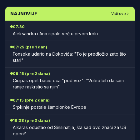
NAJNOVIJE
Vidi sve
07:30
Aleksandra i Ana ispale već u prvom kolu
07:25 (pre 1 dan)
Fonseka udario na Đokovića: "To je predložio zato što
stari"
09:15 (pre 2 dana)
Cicipas opet bacio oca "pod voz": "Voleo bih da sam
ranije raskrstio sa njim"
07:15 (pre 2 dana)
Srpkinje postale šampionke Evrope
19:38 (pre 3 dana)
Alkaras odustao od Sinsinatija, šta sad ovo znači za US
open?