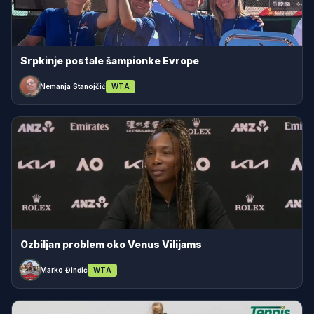
Srpkinje postale šampionke Evrope
Nemanja Stanojčić
WTA
Ozbiljan problem oko Venus Vilijams
Marko Đinđić
WTA