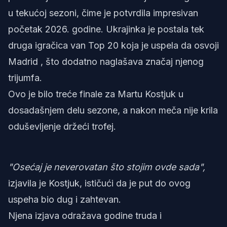
u tekućoj sezoni, čime je potvrdila impresivan
početak 2026. godine. Ukrajinka je postala tek
druga igračica van Top 20 koja je uspela da osvoji
Madrid , što dodatno naglašava značaj njenog
trijumfa.
Ovo je bilo treće finale za Martu Kostjuk u
dosadašnjem delu sezone, a nakon meča nije krila
oduševljenje držeći trofej.
"Osećaj je neverovatan što stojim ovde sada",
izjavila je Kostjuk, ističući da je put do ovog
uspeha bio dug i zahtevan.
Njena izjava odražava godine truda i