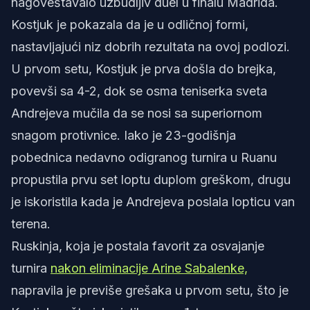
nagoveštavalo uzbudljiv duel u finalu Madrida.
Kostjuk je pokazala da je u odličnoj formi,
nastavljajući niz dobrih rezultata na ovoj podlozi.
U prvom setu, Kostjuk je prva došla do brejka,
povevši sa 4-2, dok se osma teniserka sveta
Andrejeva mučila da se nosi sa superiornom
snagom protivnice. Iako je 23-godišnja
pobednica nedavno odigranog turnira u Ruanu
propustila prvu set loptu duplom greškom, drugu
je iskoristila kada je Andrejeva poslala lopticu van
terena.
Ruskinja, koja je postala favorit za osvajanje
turnira
nakon eliminacije Arine Sabalenke,
napravila je previše grešaka u prvom setu, što je