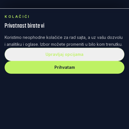
KOLAČIĆI
Privatnost birate vi
Koristimo neophodne kolačiće za rad sajta, a uz vašu dozvolu
i analitiku i oglase. Izbor možete promeniti u bilo kom trenutku.
Upravljaj opcijama
Prihvatam
REKET
IRANJE
Redefinisanje teniske kulture kroz dizajn, zajednicu i
posvećenost. Od Fjučersa u Banjaluci do Australijan
opena u Melburnu – nema gde nas nema.