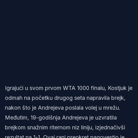
Igrajući u svom prvom WTA 1000 finalu, Kostjuk je
odmah na početku drugog seta napravila brejk,
nakon što je Andrejeva poslala volej u mrežu.
Međutim, 19-godišnja Andrejeva je uzvratila
brejkom snažnim riternom niz liniju, izjednačivši
rezultat na 1-1. Ovaj rani preokret nagovestio je