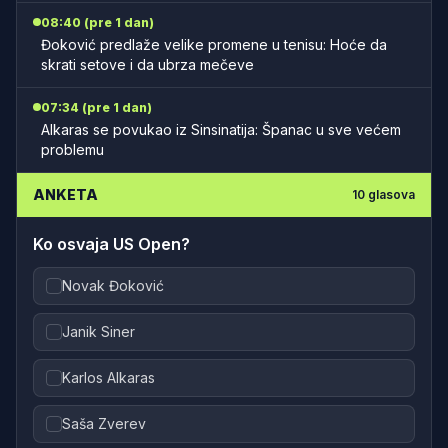
08:40 (pre 1 dan)
Đoković predlaže velike promene u tenisu: Hoće da
skrati setove i da ubrza mečeve
07:34 (pre 1 dan)
Alkaras se povukao iz Sinsinatija: Španac u sve većem
problemu
ANKETA
10
glasova
Ko osvaja US Open?
Novak Đoković
Janik Siner
Karlos Alkaras
Saša Zverev