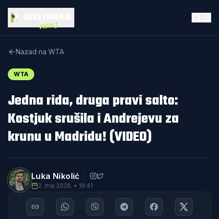
REKETIRANJE
news
Nazad na WTA
WTA
Jedna rida, druga pravi salto:
Kostjuk srušila i Andrejevu za
krunu u Madridu! (VIDEO)
Luka Nikolić
2. maj 2026. • 19:41