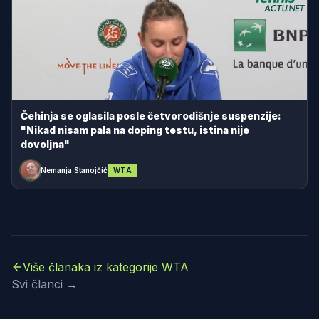
Čehinja se oglasila posle četvorodišnje suspenzije:
"Nikad nisam pala na doping testu, istina nije
dovoljna"
Nemanja Stanojčić
WTA
Više članaka iz kategorije WTA
Svi članci →