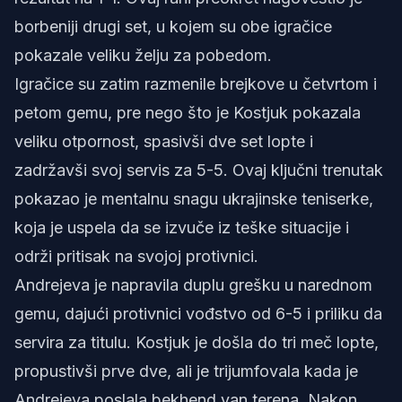
borbeniji drugi set, u kojem su obe igračice
pokazale veliku želju za pobedom.
Igračice su zatim razmenile brejkove u četvrtom i
petom gemu, pre nego što je Kostjuk pokazala
veliku otpornost, spasivši dve set lopte i
zadržavši svoj servis za 5-5. Ovaj ključni trenutak
pokazao je mentalnu snagu ukrajinske teniserke,
koja je uspela da se izvuče iz teške situacije i
održi pritisak na svojoj protivnici.
Andrejeva je napravila duplu grešku u narednom
gemu, dajući protivnici vođstvo od 6-5 i priliku da
servira za titulu. Kostjuk je došla do tri meč lopte,
propustivši prve dve, ali je trijumfovala kada je
Andrejeva poslala bekhend van terena. Nakon