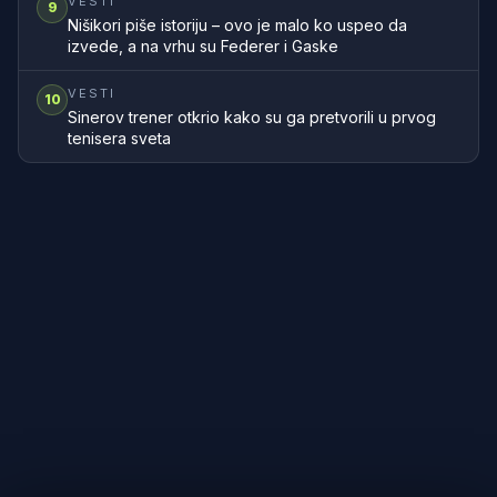
VESTI
9
Nišikori piše istoriju – ovo je malo ko uspeo da
izvede, a na vrhu su Federer i Gaske
VESTI
10
Sinerov trener otkrio kako su ga pretvorili u prvog
tenisera sveta