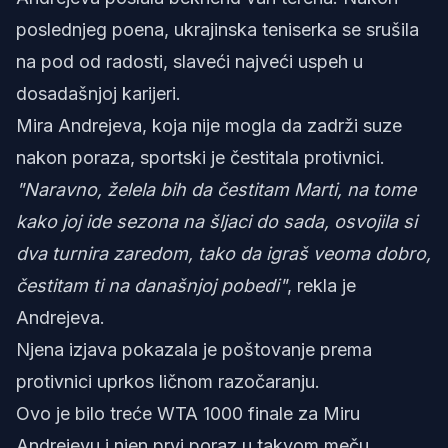
poslednjeg poena, ukrajinska teniserka se srušila
na pod od radosti, slaveći najveći uspeh u
dosadašnjoj karijeri.
Mira Andrejeva, koja nije mogla da zadrži suze
nakon poraza, sportski je čestitala protivnici.
"Naravno, želela bih da čestitam Marti, na tome
kako joj ide sezona na šljaci do sada, osvojila si
dva turnira zaredom, tako da igraš veoma dobro,
čestitam ti na današnjoj pobedi"
, rekla je
Andrejeva.
Njena izjava pokazala je poštovanje prema
protivnici uprkos ličnom razočaranju.
Ovo je bilo treće WTA 1000 finale za Miru
Andrejevu i njen prvi poraz u takvom meču.