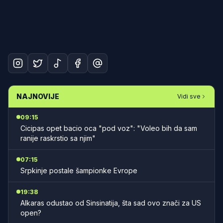
NAJNOVIJE
Vidi sve
09:15
Cicipas opet bacio oca "pod voz": "Voleo bih da sam
ranije raskrstio sa njim"
07:15
Srpkinje postale šampionke Evrope
19:38
Alkaras odustao od Sinsinatija, šta sad ovo znači za US
open?