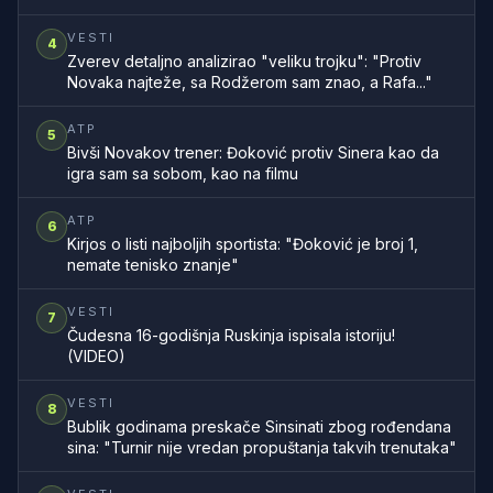
VESTI
4
Zverev detaljno analizirao "veliku trojku": "Protiv
Novaka najteže, sa Rodžerom sam znao, a Rafa..."
ATP
5
Bivši Novakov trener: Đoković protiv Sinera kao da
igra sam sa sobom, kao na filmu
ATP
6
Kirjos o listi najboljih sportista: "Đoković je broj 1,
nemate tenisko znanje"
VESTI
7
Čudesna 16-godišnja Ruskinja ispisala istoriju!
(VIDEO)
VESTI
8
Bublik godinama preskače Sinsinati zbog rođendana
sina: "Turnir nije vredan propuštanja takvih trenutaka"