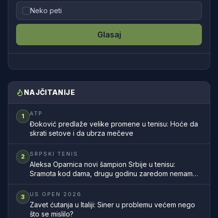
Neko peti
Glasaj
NAJČITANIJE
ATP
1
Đoković predlaže velike promene u tenisu: Hoće da
skrati setove i da ubrza mečeve
SRPSKI TENIS
2
Aleksa Oparnica novi šampion Srbije u tenisu:
Sramota kod dama, drugu godinu zaredom nemamo
šampionku zemlje
US OPEN 2026
3
Zavet ćutanja u Italiji: Siner u problemu većem nego
što se mislilo?