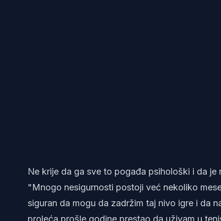
Ne krije da ga sve to pogađa psihološki i da je r
"Mnogo nesigurnosti postoji već nekoliko mesec
siguran da mogu da zadržim taj nivo igre i da 
proleća prošle godine prestao da uživam u teni