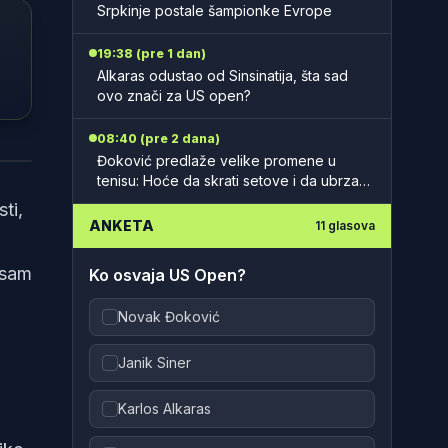
Srpkinje postale šampionke Evrope
19:38 (pre 1 dan)
Alkaras odustao od Sinsinatija, šta sad
ovo znači za US open?
08:40 (pre 2 dana)
open
Đoković predlaže velike promene u
tenisu: Hoće da skrati setove i da ubrza
mečeve
ti,
ANKETA
11
glasova
 sam
Ko osvaja US Open?
Novak Đoković
Janik Siner
Karlos Alkaras