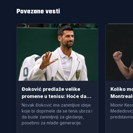
Povezane vesti
Đoković predlaže velike
Koliko mo
promene u tenisu: Hoće da
Montreal
skrati setove i da ubrza
Novak Đoković ima zanimljive ideje
Miomir Kec
mečeve
koje bi doprinele da se tenis ubrza i
Međedović j
da bude zanimljiviji za gledanje,
predstavnic
posebno za mlađe generacije.