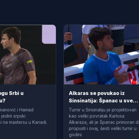
gu Srbi u
Alkaras se povukao iz
u?
Sinsinatija: Španac u sve
većem problemu
manović i Hamad
Turnir u Sinsinatiju je projektovan
edini srpski
kao veliki povratak Karlosa
i na mastersu u Kanadi.
Alkaraza, ali je Španac primoran d
propusti i ovaj, šesti veliki turnir u
godini.