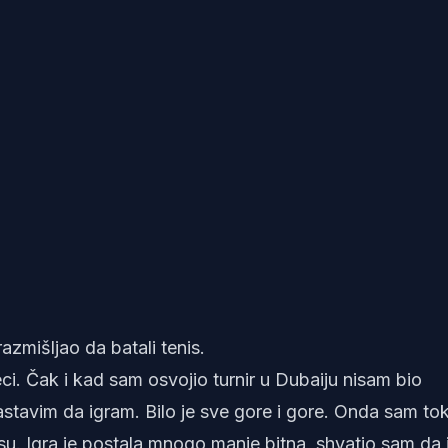
azmišljao da batali tenis.
i. Čak i kad sam osvojio turnir u Dubaiju nisam bio
nastavim da igram. Bilo je sve gore i gore. Onda sam t
su. Igra je postala mnogo manje bitna, shvatio sam da 