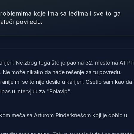
problemima koje ima sa leđima i sve to ga
aleči povredu.
Foto: Printscreen/YouTube/Australian 
arijeri. Ne zbog toga što je pao na 32. mesto na ATP lis
a. Ne može nikako da nađe rešenje za tu povredu.
nije mi se to nije desilo u karijeri. Osetio sam kao da
ipas u intervjuu za "Bolavip".
tokom meča sa Arturom Rinderknešom koji je dobio u