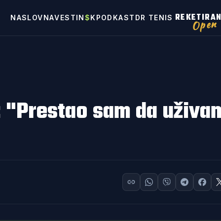
REKETIRA
NASLOVNA
VESTI
N
$
K
PODKAST
DR TENIS
Open
: "Prestao sam da uživa