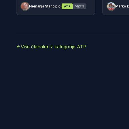
Nemanja Stanojčić
Marko Đ
ATP
VESTI
Više članaka iz kategorije ATP