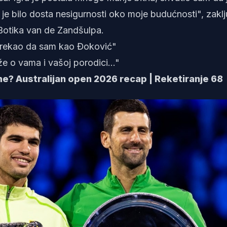
je bilo dosta nesigurnosti oko moje budućnosti", zaklj
v Botika van de Zandšulpa.
 rekao da sam kao Đoković"
e o vama i vašoj porodici..."
me? Australijan open 2026 recap | Reketiranje 68