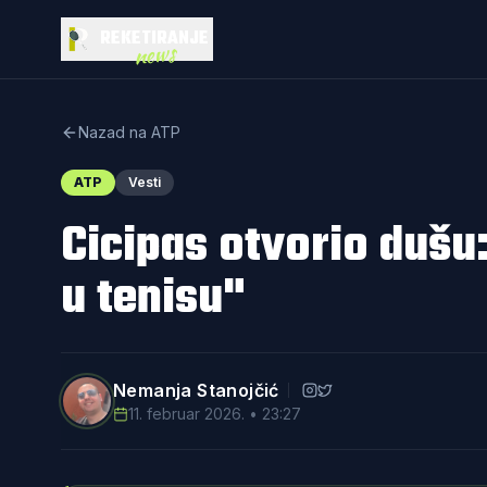
REKETIRANJE
news
Nazad na ATP
ATP
Vesti
Cicipas otvorio dušu
u tenisu"
Nemanja Stanojčić
11. februar 2026. • 23:27