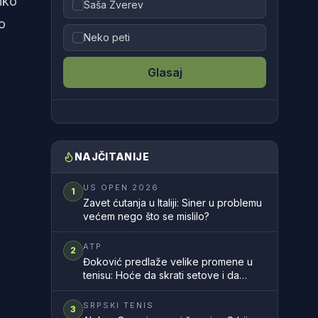
iko
Saša Zverev
o
Neko peti
Glasaj
NAJČITANIJE
US OPEN 2026
1
Zavet ćutanja u Italiji: Siner u problemu
većem nego što se mislilo?
ATP
2
Đoković predlaže velike promene u
tenisu: Hoće da skrati setove i da
ubrza mečeve
SRPSKI TENIS
3