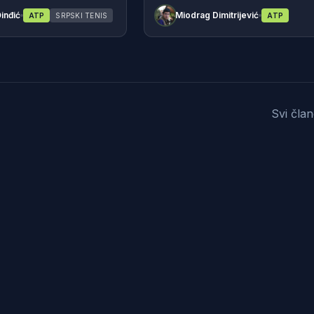
inđić
Miodrag Dimitrijević
ATP
SRPSKI TENIS
ATP
Svi čla