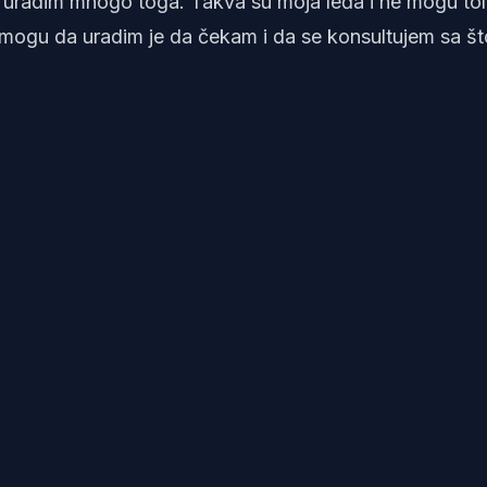
a uradim mnogo toga. Takva su moja leđa i ne mogu tol
 mogu da uradim je da čekam i da se konsultujem sa št