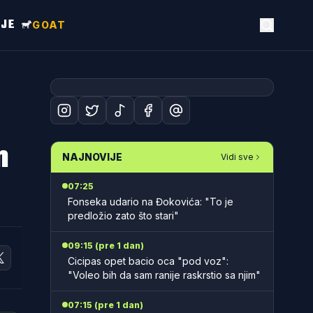
NJE
GOAT
m
NAJNOVIJE
Vidi sve
07:25
Fonseka udario na Đokovića: "To je
predložio zato što stari"
09:15 (pre 1 dan)
Cicipas opet bacio oca "pod voz":
"Voleo bih da sam ranije raskrstio sa njim"
07:15 (pre 1 dan)