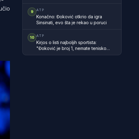
učio
ATP
9
Konačno: Đoković otkrio da igra
Sinsinati, evo šta je rekao u poruci
ATP
10
Kirjos o listi najboljih sportista:
"Đoković je broj 1, nemate tenisko
znanje"