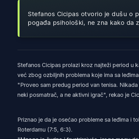
Stefanos Cicipas otvorio je dušu o 
pogađa psihološki, ne zna kako da z
Stefanos Cicipas prolazi kroz najteži period u k
već zbog ozbiljnih problema koje ima sa leđim
"Proveo sam predug period van tenisa. Nikada ra
neki posmatrač, a ne aktivni igrač", rekao je Cic
Priznao je da je osećao probleme sa leđima i 
Roterdamu (7:5, 6:3).