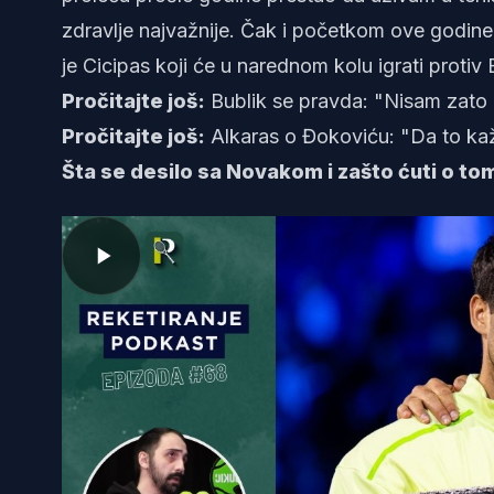
zdravlje najvažnije. Čak i početkom ove godine 
je Cicipas koji će u narednom kolu igrati proti
Pročitajte još:
Bublik se pravda: "Nisam zato
Pročitajte još:
Alkaras o Đokoviću: "Da to kaž
Šta se desilo sa Novakom i zašto ćuti o to