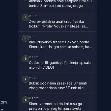
Aleksa Oparnica novi šampion Srbije u
tenisu: Sramota kod dama, drugu
godinu zaredom nemamo šampionku
zemlje
VESTI
4
Zverev detaljno analizirao "veliku
trojku": "Protiv Novaka najteže, sa
Rodžerom sam znao, a Rafa..."
ATP
5
Bivši Novakov trener: Đoković protiv
Sinera kao da igra sam sa sobom, kao
na filmu
VESTI
6
Čudesna 16-godišnja Ruskinja ispisala
istoriju! (VIDEO)
VESTI
7
Bublik godinama preskače Sinsinati
zbog rođendana sina: "Turnir nije
vredan propuštanja takvih trenutaka"
VESTI
8
okom
Sinerov trener otkrio kako su ga
pretvorili u prvog tenisera sveta
je