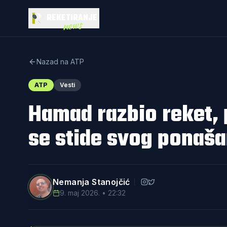
REKETIRANJE
news
Nazad na ATP
ATP
Vesti
Hamad razbio reket, 
se stide svog ponaša
Nemanja Stanojčić
9. maj 2026. • 22:32