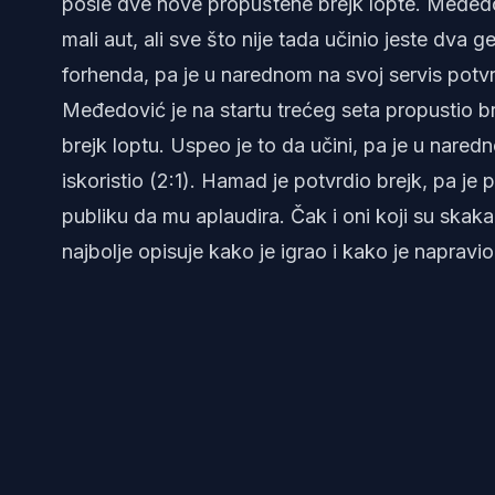
posle dve nove propuštene brejk lopte. Međed
mali aut, ali sve što nije tada učinio jeste dva 
forhenda, pa je u narednom na svoj servis potvr
Međedović je na startu trećeg seta propustio 
brejk loptu. Uspeo je to da učini, pa je u nare
iskoristio (2:1). Hamad je potvrdio brejk, pa j
publiku da mu aplaudira. Čak i oni koji su skakal
najbolje opisuje kako je igrao i kako je napravio 