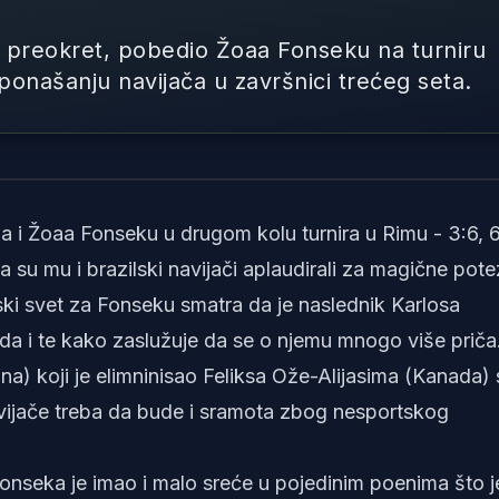
 preokret, pobedio Žoaa Fonseku na turniru
onašanju navijača u završnici trećeg seta.
Foto: Tenni
 i Žoaa Fonseku u drugom kolu turnira u Rimu - 3:6, 6
a su mu i brazilski navijači aplaudirali za magične pote
ki svet za Fonseku smatra da je naslednik Karlosa
 da i te kako zaslužuje da se o njemu mnogo više priča
a) koji je elimninisao Feliksa Ože-Alijasima (Kanada) 
 navijače treba da bude i sramota zbog nesportskog
onseka je imao i malo sreće u pojedinim poenima što j