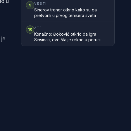
ao u
zemlje
VESTI
9
Sinerov trener otkrio kako su ga
pretvorili u prvog tenisera sveta
ATP
10
Konačno: Đoković otkrio da igra
 je
Sinsinati, evo šta je rekao u poruci