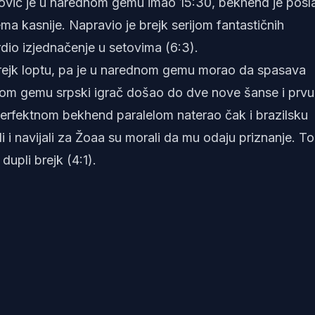
ović je u narednom gemu imao 15:30, bekhend je posl
gema kasnije. Napravio je brejk serijom fantastičnih
dio izjednačenje u setovima (6:3).
brejk loptu, pa je u narednom gemu morao da spasava
dnom gemu srpski igrač došao do dve nove šanse i prvu
e perfektnom bekhend paralelom naterao čak i brazilsku
i i navijali za Žoaa su morali da mu odaju priznanje. To
dupli brejk (4:1).