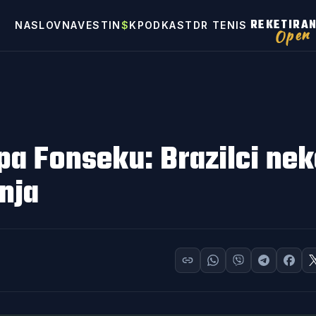
REKETIRA
NASLOVNA
VESTI
N
$
K
PODKAST
DR TENIS
Open
pa Fonseku: Brazilci nek
nja