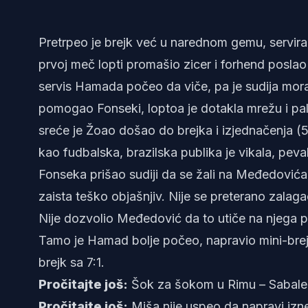
Pretrpeo je brejk već u narednom gemu, servira
prvoj meč lopti promašio zicer i forhend poslao
servis Hamada počeo da viče, pa je sudija mora
pomogao Fonseki, loptoa je dotakla mrežu i pal
sreće je Žoao došao do brejka i izjednačenja (5
kao fudbalska, brazilska publika je vikala, peva
Fonseka prišao sudiji da se žali na Međedovića 
zaista teško objašnjiv. Nije se preterano zalagao z
Nije dozvolio Međedović da to utiče na njega pr
Tamo je Hamad bolje počeo, napravio mini-brejk 
brejk sa 7:1.
Pročitajte još:
Šok za šokom u Rimu – Sabalen
Pročitajte još:
Miša nije uspeo da napravi izn