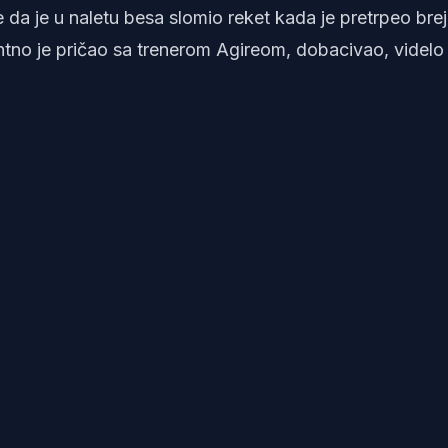
da je u naletu besa slomio reket kada je pretrpeo brej
ntno je pričao sa trenerom Agireom, dobacivao, videlo