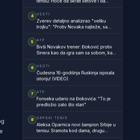
tenisu: Hoće da skrati setove i da
ubrza mečeve
VESTI
4
Zverev detaljno analizirao "veliku
trojku": "Protiv Novaka najteže, sa
Rodžerom sam znao, a Rafa..."
ATP
5
Bivši Novakov trener: Đoković protiv
Sinera kao da igra sam sa sobom, kao
na filmu
VESTI
6
Čudesna 16-godišnja Ruskinja ispisala
istoriju! (VIDEO)
ATP
7
Fonseka udario na Đokovića: "To je
predložio zato što stari"
SRPSKI TENIS
8
og
Aleksa Oparnica novi šampion Srbije u
e
tenisu: Sramota kod dama, drugu
godinu zaredom nemamo šampionku