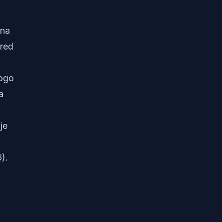
 na
pred
nogo
a
je
).