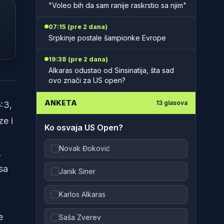
"Voleo bih da sam ranije raskrstio sa njim"
07:15 (pre 2 dana)
Srpkinje postale šampionke Evrope
19:38 (pre 2 dana)
Alkaras odustao od Sinsinatija, šta sad
s Tv
ovo znači za US open?
ANKETA
13
glasova
:3,
ze i
Ko osvaja US Open?
Novak Đoković
.
sa
Janik Siner
Karlos Alkaras
e
Saša Zverev