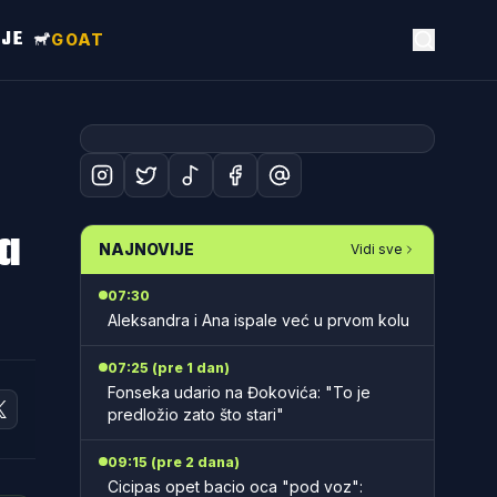
NJE
GOAT
a
NAJNOVIJE
Vidi sve
07:30
Aleksandra i Ana ispale već u prvom kolu
07:25 (pre 1 dan)
Fonseka udario na Đokovića: "To je
predložio zato što stari"
09:15 (pre 2 dana)
Cicipas opet bacio oca "pod voz":