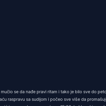
mučio se da nađe pravi ritam i tako je bilo sve do pet
aću raspravu sa sudijom i počeo sve više da promašuj