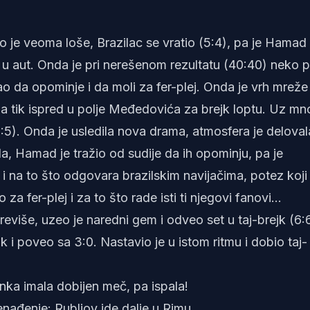
o je veoma loše, Brazilac se vratio (5:4), pa je Hamad
 u aut. Onda je pri nerešenom rezultatu (40:40) neko 
o da opominje i da moli za fer-plej. Onda je vrh mreže
a tik ispred u polje Međedovića za brejk loptu. Uz m
:5). Onda je usledila nova drama, atmosfera je deloval
la, Hamad je tražio od sudije da ih opominju, pa je
i na to što odgovara brazilskim navijačima, potez koji 
a fer-plej i za to što rade isti ti njegovi fanovi...
eviše, uzeo je naredni gem i odveo set u taj-brejk (6:6
i poveo sa 3:0. Nastavio je u istom ritmu i dobio taj-
ka imala dobijen meč, pa ispala!
enađenje: Rubljov ide dalje u Rimu