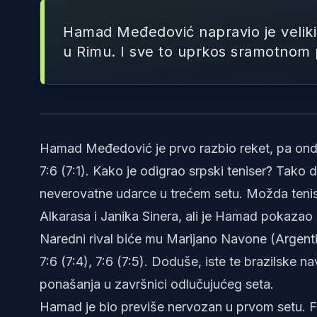
Hamad Međedović napravio je veliki
u Rimu. I sve to uprkos sramotnom p
Hamad Međedović je prvo razbio reket, pa onda
7:6 (7:1). Kako je odigrao srpski teniser? Tako d
neverovatne udarce u trećem setu. Možda tenis
Alkarasa i Janika Sinera, ali je Hamad pokazao
Naredni rival biće mu Marijano Navone (Argentin
7:6 (7:4), 7:6 (7:5). Doduše, iste te brazilske
ponašanja u završnici odlučujućeg seta.
Hamad je bio previše nervozan u prvom setu. F