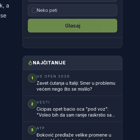
k, a
Neko peti
 se
Glasaj
NAJČITANIJE
US OPEN 2026
1
Zavet ćutanja u Italiji: Siner u problemu
većem nego što se mislilo?
VESTI
2
Cicipas opet bacio oca "pod voz":
"Voleo bih da sam ranije raskrstio sa
njim"
ATP
3
Đoković predlaže velike promene u