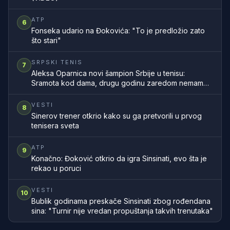
ATP
6
Fonseka udario na Đokovića: "To je predložio zato
što stari"
SRPSKI TENIS
7
Aleksa Oparnica novi šampion Srbije u tenisu:
Sramota kod dama, drugu godinu zaredom nemamo
šampionku zemlje
VESTI
8
Sinerov trener otkrio kako su ga pretvorili u prvog
tenisera sveta
ATP
9
Konačno: Đoković otkrio da igra Sinsinati, evo šta je
rekao u poruci
VESTI
10
Bublik godinama preskače Sinsinati zbog rođendana
sina: "Turnir nije vredan propuštanja takvih trenutaka"