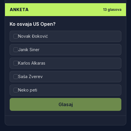
ANKETA
13
glasova
Ko osvaja US Open?
Novak Đoković
Janik Siner
Karlos Alkaras
Saša Zverev
Neko peti
Glasaj