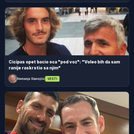
Cicipas opet bacio oca "pod voz": "Voleo bih da sam
ranije raskrstio sa njim"
Nemanja Stanojčić
VESTI