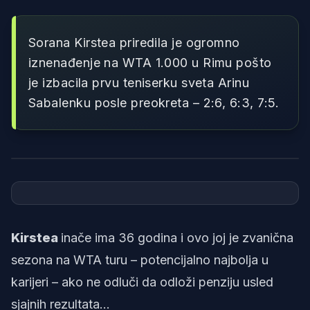
Sorana Kirstea priredila je ogromno
iznenađenje na WTA 1.000 u Rimu pošto
je izbacila prvu teniserku sveta Arinu
Sabalenku posle preokreta – 2:6, 6:3, 7:5.
Foto: WTA
Kirstea
inače ima 36 godina i ovo joj je zvanična
sezona na WTA turu – potencijalno najbolja u
karijeri – ako ne odluči da odloži penziju usled
sjajnih rezultata...