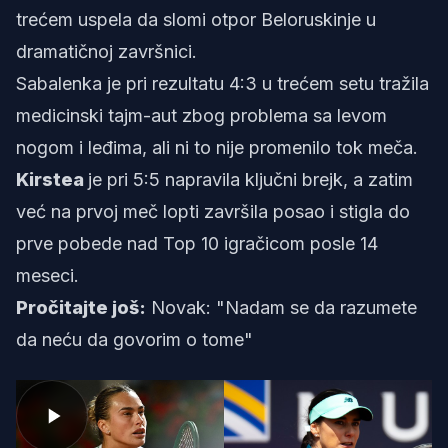
trećem uspela da slomi otpor Beloruskinje u
dramatičnoj završnici.
Sabalenka je pri rezultatu 4:3 u trećem setu tražila
medicinski tajm-aut zbog problema sa levom
nogom i leđima, ali ni to nije promenilo tok meča.
Kirstea
je pri 5:5 napravila ključni brejk, a zatim
već na prvoj meč lopti završila posao i stigla do
prve pobede nad Top 10 igračicom posle 14
meseci.
Pročitajte još:
Novak: "Nadam se da razumete
da neću da govorim o tome"