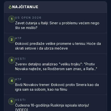
NAJČITANIJE
US OPEN 2026
1
Zavet ćutanja u Italiji: Siner u problemu većem nego
što se mislilo?
ATP
2
Đoković predlaže velike promene u tenisu: Hoće da
skrati setove i da ubrza mečeve
VESTI
3
Zverev detaljno analizirao "veliku trojku": "Protiv
Novaka najteže, sa Rodžerom sam znao, a Rafa..."
ATP
4
Bivši Novakov trener: Đoković protiv Sinera kao da
igra sam sa sobom, kao na filmu
VESTI
5
Čudesna 16-godišnja Ruskinja ispisala istoriju!
(VIDEO)