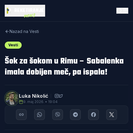
REKETIRANJE
news
Nazad na Vesti
Vesti
Šok za šokom u Rimu – Sabalenka
imala dobijen meč, pa ispala!
Luka Nikolić
9. maj 2026. • 19:04