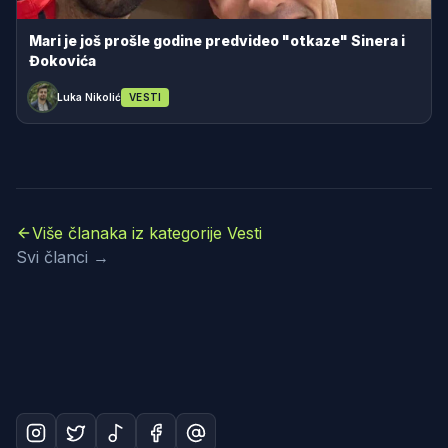
Mari je još prošle godine predvideo "otkaze" Sinera i
Đokovića
Luka Nikolić
VESTI
Više članaka iz kategorije Vesti
Svi članci →