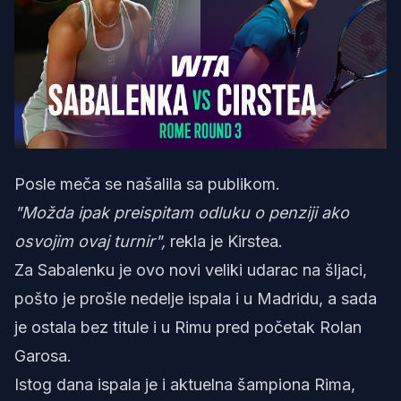
Posle meča se našalila sa publikom.
"Možda ipak preispitam odluku o penziji ako
osvojim ovaj turnir",
rekla je Kirstea.
Za Sabalenku je ovo novi veliki udarac na šljaci,
pošto je prošle nedelje ispala i u Madridu, a sada
je ostala bez titule i u Rimu pred početak Rolan
Garosa.
Istog dana ispala je i aktuelna šampiona Rima,