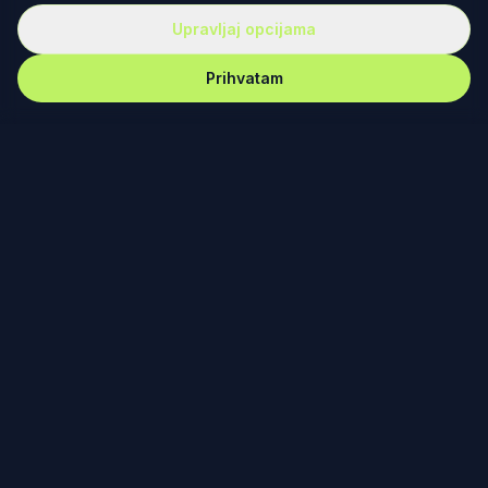
Upravljaj opcijama
Prihvatam
REKET
IRANJE
Redefinisanje teniske kulture kroz dizajn, zajednicu i
posvećenost. Od Fjučersa u Banjaluci do Australijan
opena u Melburnu – nema gde nas nema.
PODRŠKA
Vesti
Ko smo mi?