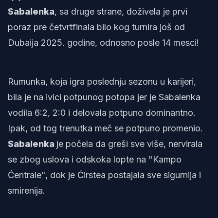
Sabalenka
, sa druge strane, doživela je prvi
poraz pre četvrtfinala bilo kog turnira još od
Dubaija 2025. godine, odnosno posle 14 mesci!
Rumunka, koja igra poslednju sezonu u karijeri,
bila je na ivici potpunog potopa jer je Sabalenka
vodila 6:2, 2:0 i delovala potpuno dominantno.
Ipak, od tog trenutka meč se potpuno promenio.
Sabalenka
je počela da greši sve više, nervirala
se zbog uslova i odskoka lopte na "Kampo
Ćentrale", dok je Ćirstea postajala sve sigurnija i
smirenija.