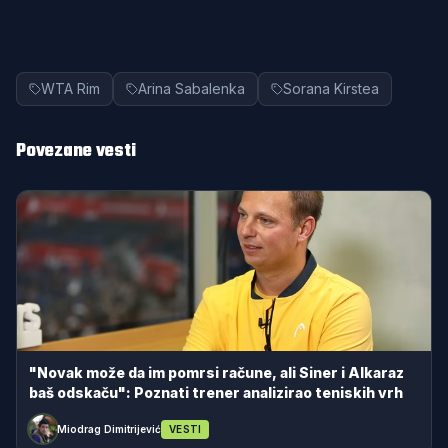
WTA Rim
Arina Sabalenka
Sorana Kirstea
Povezane vesti
"Novak može da im pomrsi račune, ali Siner i Alkaraz
baš odskaču": Poznati trener analizirao teniskih vrh
Miodrag Dimitrijević
VESTI