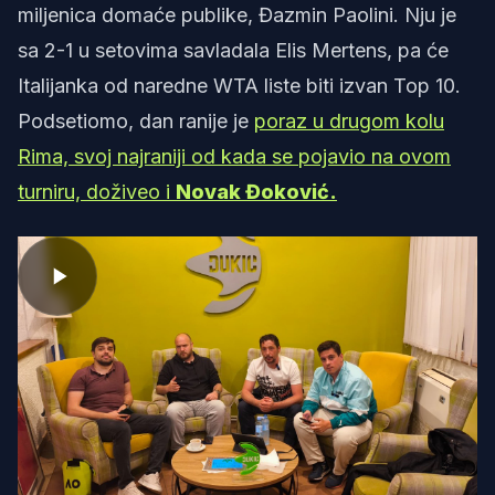
miljenica domaće publike, Đazmin Paolini. Nju je
sa 2-1 u setovima savladala Elis Mertens, pa će
Italijanka od naredne WTA liste biti izvan Top 10.
Podsetiomo, dan ranije je
poraz u drugom kolu
Rima, svoj najraniji od kada se pojavio na ovom
turniru, doživeo i
Novak Đoković.