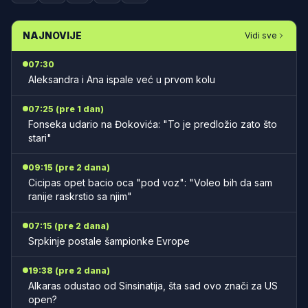
NAJNOVIJE
Vidi sve
07:30
Aleksandra i Ana ispale već u prvom kolu
07:25 (pre 1 dan)
Fonseka udario na Đokovića: "To je predložio zato što
stari"
09:15 (pre 2 dana)
Cicipas opet bacio oca "pod voz": "Voleo bih da sam
ranije raskrstio sa njim"
07:15 (pre 2 dana)
Srpkinje postale šampionke Evrope
19:38 (pre 2 dana)
Alkaras odustao od Sinsinatija, šta sad ovo znači za US
open?