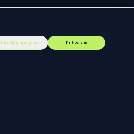
Upravljaj opcijama
Prihvatam
PODRŠKA
Vesti
Ko smo mi?
Autori
Kontakt
Uređivačka Politika