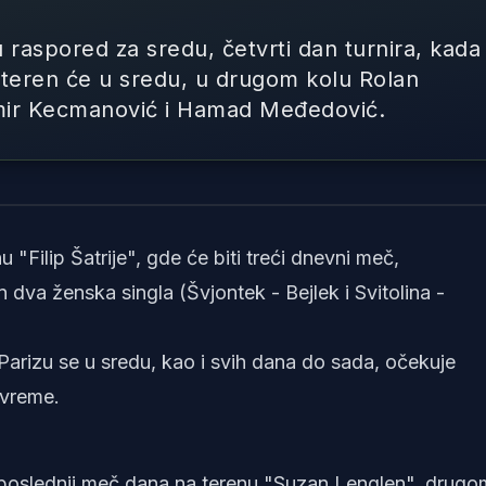
u raspored za sredu, četvrti dan turnira, kada
Na teren će u sredu, u drugom kolu Rolan
omir Kecmanović i Hamad Međedović.
Foto: Screenshot X
"Filip Šatrije", gde će biti treći dnevni meč,
dva ženska singla (Švjontek - Bejlek i Svitolina -
 Parizu se u sredu, kao i svih dana do sada, očekuje
 vreme.
 poslednji meč dana na terenu "Suzan Lenglen", drugo