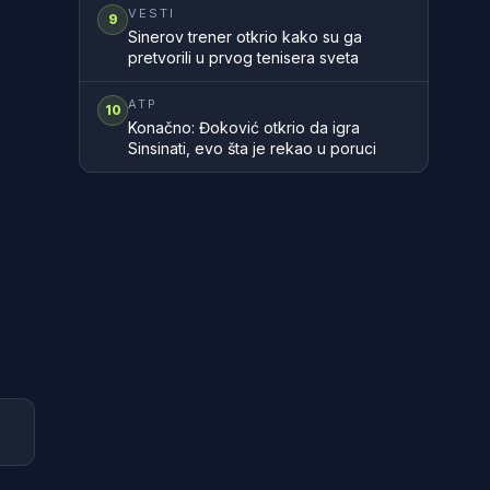
zemlje
VESTI
9
Sinerov trener otkrio kako su ga
pretvorili u prvog tenisera sveta
ATP
10
Konačno: Đoković otkrio da igra
Sinsinati, evo šta je rekao u poruci