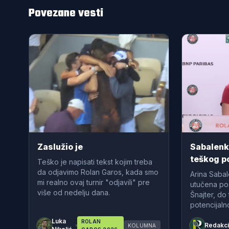
Povezane vesti
Zaslužio je
Sabalenk
teškog p
Teško je napisati tekst kojim treba
povukla i
da odjavimo Rolan Garos, kada smo
Arina Sabal
mi realno ovaj turnir "odjavili" pre
utučena po
više od nedelju dana.
Šnajter, do 
potencijaln
Luka
ROLAN
Redakci
KOLUMNA