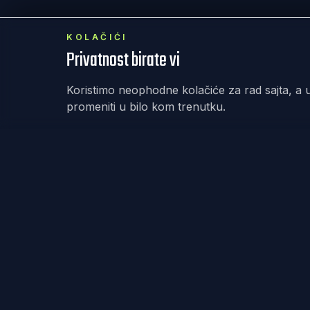
KOLAČIĆI
Privatnost birate vi
Koristimo neophodne kolačiće za rad sajta, a u
promeniti u bilo kom trenutku.
REKET
IRANJE
Redefinisanje teniske kulture kroz dizajn,
zajednicu i posvećenost. Od Fjučersa u Banjaluci
do Australijan opena u Melburnu – nema gde nas
nema.