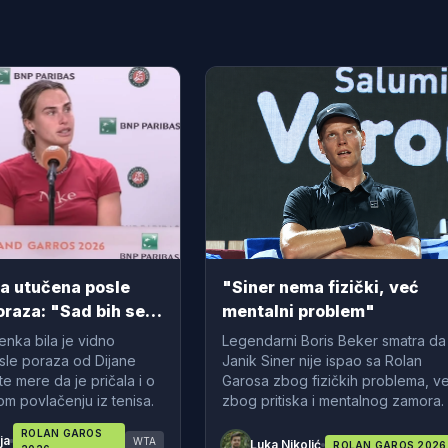
a utučena posle
"Siner nema fizički, već
oraza: "Sad bih se
mentalni problem"
z tenisa"
enka bila je vidno
Legendarni Boris Beker smatra da
sle poraza od Dijane
Janik Siner nije ispao sa Rolan
te mere da je pričala i o
Garosa zbog fizičkih problema, v
om povlačenju iz tenisa.
zbog pritiska i mentalnog zamora.
ROLAN GAROS
ja
WTA
Luka Nikolić
ROLAN GAROS 2026