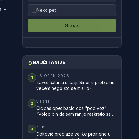
i -
Neko peti
Glasaj
NAJČITANIJE
US OPEN 2026
1
Zavet ćutanja u Italiji: Siner u problemu
većem nego što se mislilo?
VESTI
2
Cicipas opet bacio oca "pod voz":
"Voleo bih da sam ranije raskrstio sa
njim"
ATP
3
Đoković predlaže velike promene u