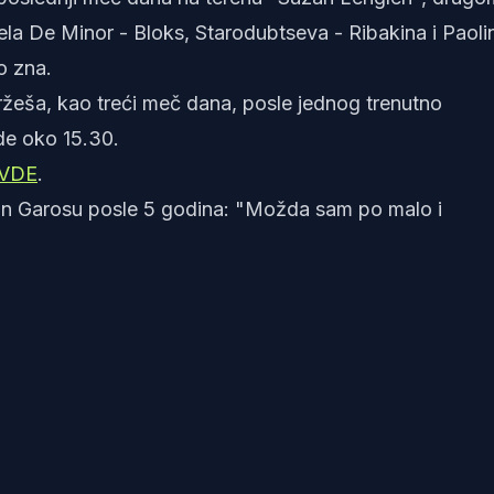
ela De Minor - Bloks, Starodubtseva - Ribakina i Paolin
o zna.
ržeša, kao treći meč dana, posle jednog trenutno
de oko 15.30.
VDE
.
an Garosu posle 5 godina: "Možda sam po malo i