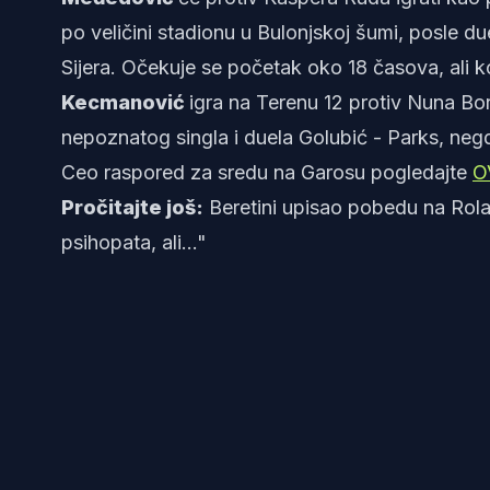
po veličini stadionu u Bulonjskoj šumi, posle du
Sijera. Očekuje se početak oko 18 časova, ali k
Kecmanović
igra na Terenu 12 protiv Nuna Bo
nepoznatog singla i duela Golubić - Parks, neg
Ceo raspored za sredu na Garosu pogledajte
O
Pročitajte još:
Beretini upisao pobedu na Rol
psihopata, ali..."