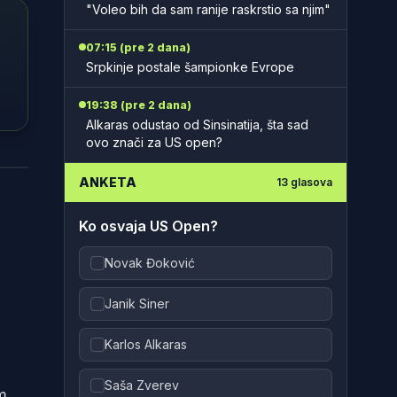
"Voleo bih da sam ranije raskrstio sa njim"
07:15 (pre 2 dana)
Srpkinje postale šampionke Evrope
19:38 (pre 2 dana)
Alkaras odustao od Sinsinatija, šta sad
ovo znači za US open?
 TNT
ANKETA
13
glasova
Ko osvaja US Open?
Novak Đoković
Janik Siner
Karlos Alkaras
Saša Zverev
m