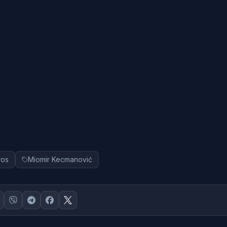
ros
Miomir Kecmanović