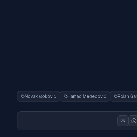
Novak Đoković
Hamad Međedović
Rolan Ga