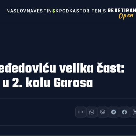
REKETIRA
NASLOVNA
VESTI
N
$
K
PODKAST
DR TENIS
Open
đedoviću velika čast:
 u 2. kolu Garosa