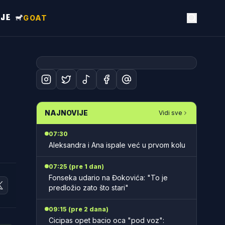
NJE
GOAT
NAJNOVIJE
Vidi sve
07:30
Aleksandra i Ana ispale već u prvom kolu
07:25 (pre 1 dan)
Fonseka udario na Đokovića: "To je
predložio zato što stari"
09:15 (pre 2 dana)
Cicipas opet bacio oca "pod voz":