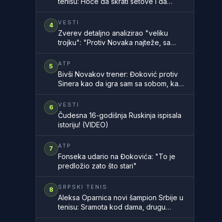
tenisu: Hoće da skrati setove i da
ubrza mečeve
VESTI
4
Zverev detaljno analizirao "veliku
trojku": "Protiv Novaka najteže, sa
Rodžerom sam znao, a Rafa..."
ATP
5
Bivši Novakov trener: Đoković protiv
Sinera kao da igra sam sa sobom, kao
na filmu
VESTI
6
Čudesna 16-godišnja Ruskinja ispisala
istoriju! (VIDEO)
ATP
7
Fonseka udario na Đokovića: "To je
predložio zato što stari"
SRPSKI TENIS
8
Aleksa Oparnica novi šampion Srbije u
tenisu: Sramota kod dama, drugu
godinu zaredom nemamo šampionku