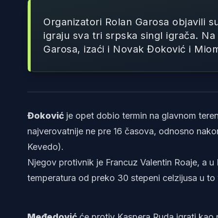
Organizatori Rolan Garosa objavili s
igraju sva tri srpska singl igrača. 
Garosa, izaći i Novak Đoković i Mi
Đoković
je opet dobio termin na glavnom terenu 
najverovatnije ne pre 16 časova, odnosno nakon 
Kevedo).
Njegov protivnik je Francuz Valentin Roaje, a u
temperatura od preko 30 stepeni celzijusa u to
Međedović
će protiv Kaspera Ruda igrati kao