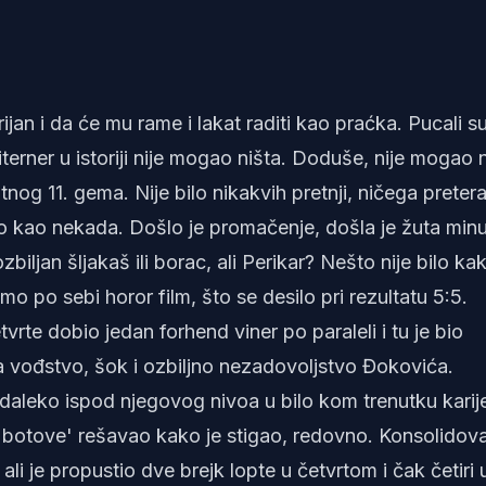
ijan i da će mu rame i lakat raditi kao praćka. Pucali s
 riterner u istoriji nije mogao ništa. Doduše, nije mogao n
og 11. gema. Nije bilo nikakvih pretnji, ničega preter
o kao nekada. Došlo je promačenje, došla je žuta minu
biljan šljakaš ili borac, ali Perikar? Nešto nije bilo ka
o po sebi horor film, što se desilo pri rezultatu 5:5.
tvrte dobio jedan forhend viner po paraleli i tu je bio
za vođstvo, šok i ozbiljno nezadovoljstvo Đokovića.
 daleko ispod njegovog nivoa u bilo kom trenutku karij
i 'botove' rešavao kako je stigao, redovno. Konsolidov
li je propustio dve brejk lopte u četvrtom i čak četiri 