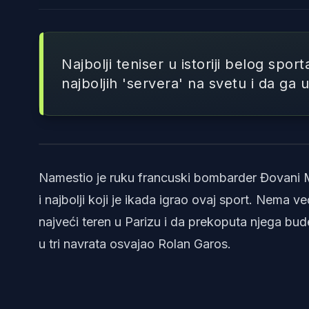
Najbolji teniser u istoriji belog spo
najboljih 'servera' na svetu i da ga u
Namestio je ruku francuski bombarder Đovani Mp
i najbolji koji je ikada igrao ovaj sport. Nema
najveći teren u Parizu i da prekoputa njega bude 
u tri navrata osvajao Rolan Garos.