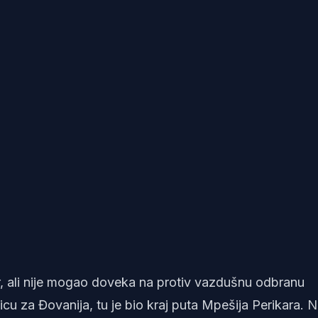
r, ali nije mogao doveka na protiv vazdušnu odbranu
u za Đovanija, tu je bio kraj puta Mpešija Perikara. 