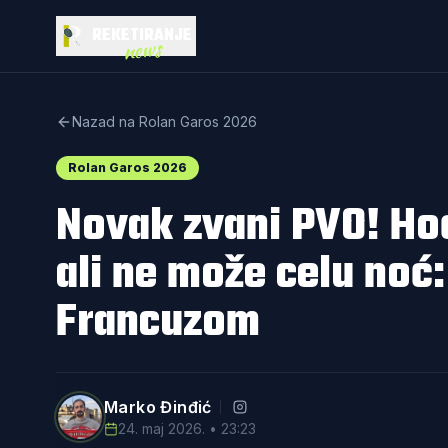
REKETIRANJE
news
Nazad na Rolan Garos 2026
Rolan Garos 2026
Novak zvani PVO! Ho
ali ne može celu noć:
Francuzom
Marko Đinđić
24. maj 2026. • 23:23