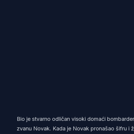
Bio je stvarno odličan visoki domaći bombarde
zvanu Novak. Kada je Novak pronašao šifru i žic