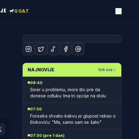
NJE
GOAT
NAJNOVIJE
Vidi sve
08:40
Siner u problemu, mora što pre da
donese odluku: Ima tri opcije na stolu
07:30
Fonseka shvatio kakvu je glupost rekao o
Đokoviću: "Ma, samo sam se šalio"
07:30 (pre 1 dan)