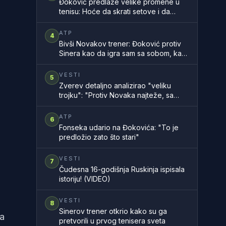
Đoković predlaže velike promene u
tenisu: Hoće da skrati setove i da
ubrza mečeve
ATP
4
Bivši Novakov trener: Đoković protiv
Sinera kao da igra sam sa sobom, kao
na filmu
VESTI
5
Zverev detaljno analizirao "veliku
trojku": "Protiv Novaka najteže, sa
Rodžerom sam znao, a Rafa..."
ATP
6
Fonseka udario na Đokovića: "To je
predložio zato što stari"
VESTI
7
Čudesna 16-godišnja Ruskinja ispisala
istoriju! (VIDEO)
VESTI
8
Sinerov trener otkrio kako su ga
Na
pretvorili u prvog tenisera sveta