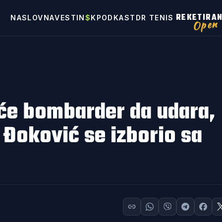
REKETIRA
NASLOVNA
VESTI
N
$
K
PODKAST
DR TENIS
Open
će bombarder da udara,
 Đoković se izborio sa