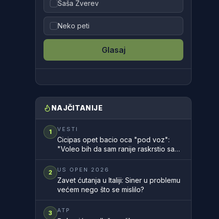
Saša Zverev
Neko peti
Glasaj
NAJČITANIJE
VESTI
1
Cicipas opet bacio oca "pod voz":
"Voleo bih da sam ranije raskrstio sa
njim"
US OPEN 2026
2
Zavet ćutanja u Italiji: Siner u problemu
većem nego što se mislilo?
ATP
3