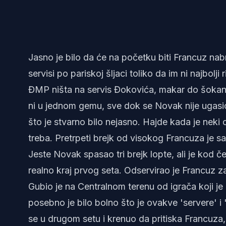
Jasno je bilo da će na početku biti Francuz nabr
servisi po pariskoj šljaci toliko da im ni najbolji
ĐMP ništa na servis Đokovića, makar do šokantn
ni u jednom gemu, sve dok se Novak nije ugasi
što je stvarno bilo nejasno. Hajde kada je neki oz
treba. Pretrpeti brejk od visokog Francuza je sam
Jeste Novak spasao tri brejk lopte, ali je kod če
realno kraj prvog seta. Odservirao je Francuz 
Gubio je na Centralnom terenu od igrača koji je
posebno je bilo bolno što je ovakve 'servere' 
se u drugom setu i krenuo da pritiska Francuza, a