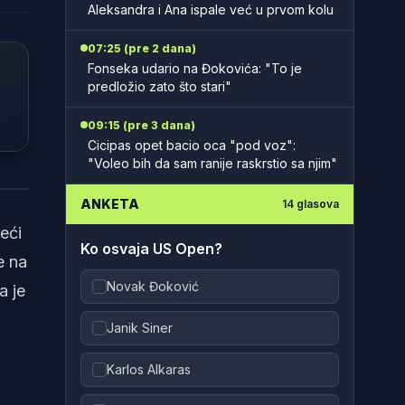
Aleksandra i Ana ispale već u prvom kolu
07:25 (pre 2 dana)
Fonseka udario na Đokovića: "To je
predložio zato što stari"
09:15 (pre 3 dana)
Cicipas opet bacio oca "pod voz":
"Voleo bih da sam ranije raskrstio sa njim"
olić
ANKETA
14
glasova
eći
Ko osvaja US Open?
e na
Novak Đoković
a je
Janik Siner
Karlos Alkaras