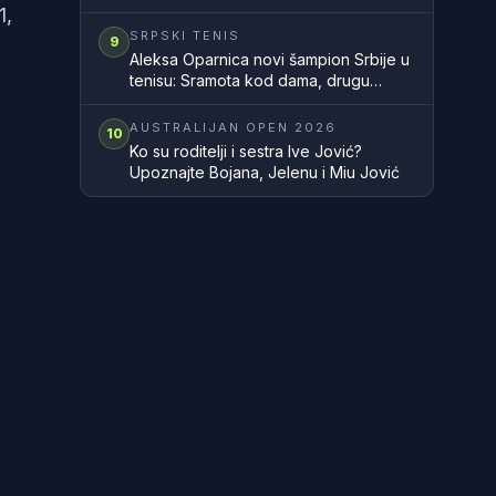
1,
SRPSKI TENIS
9
Aleksa Oparnica novi šampion Srbije u
tenisu: Sramota kod dama, drugu
godinu zaredom nemamo šampionku
zemlje
AUSTRALIJAN OPEN 2026
10
Ko su roditelji i sestra Ive Jović?
Upoznajte Bojana, Jelenu i Miu Jović