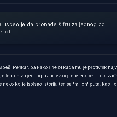
rta uspeo je da pronađe šifru za jednog od
kroti
Foto: Reketiranje/Luka Nik
eši Perikar, pa kako i ne bi kada mu je protivnik najv
 veće lepote za jednog francuskog tenisera nego da izađ
neko ko je ispisao istoriju tenisa 'milion' puta, kao i d