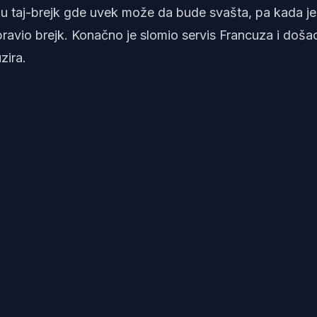
u taj-brejk gde uvek može da bude svašta, pa kada je
pravio brejk. Konačno je slomio servis Francuza i doša
zira.