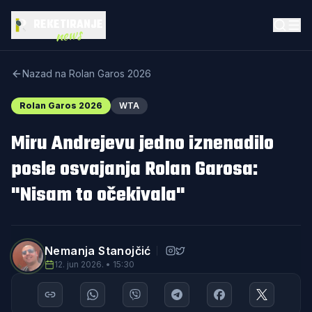
REKETIRANJE
news
Nazad na Rolan Garos 2026
Rolan Garos 2026
WTA
Miru Andrejevu jedno iznenadilo
posle osvajanja Rolan Garosa:
"Nisam to očekivala"
Nemanja Stanojčić
12. jun 2026. • 15:30