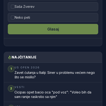
Saša Zverev
Neko peti
Glasaj
NAJČITANIJE
US OPEN 2026
1
Zavet ćutanja u Italiji: Siner u problemu većem nego
što se mislilo?
VESTI
2
Cicipas opet bacio oca "pod voz": "Voleo bih da
sam ranije raskrstio sa njim"