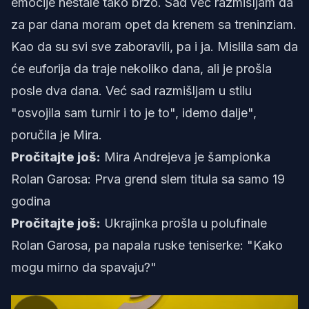
emocije nestale tako brzo. Sad već razmišljam da
za par dana moram opet da krenem sa treninziam.
Kao da su svi sve zaboravili, pa i ja. Mislila sam da
će euforija da traje nekoliko dana, ali je prošla
posle dva dana. Već sad razmišljam u stilu
"osvojila sam turnir i to je to", idemo dalje",
poručila je Mira.
Pročitajte još:
Mira Andrejeva je šampionka
Rolan Garosa: Prva grend slem titula sa samo 19
godina
Pročitajte još:
Ukrajinka prošla u polufinale
Rolan Garosa, pa napala ruske teniserke: "Kako
mogu mirno da spavaju?"