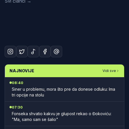
Svi članci →
NAJNOVIJE
Vidi sve
08:40
Siner u problemu, mora što pre da donese odluku: Ima
tri opcije na stolu
07:30
Fonseka shvatio kakvu je glupost rekao o Đokoviću:
"Ma, samo sam se šalio"