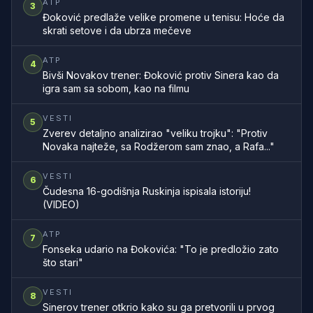
ATP
3
Đoković predlaže velike promene u tenisu: Hoće da
skrati setove i da ubrza mečeve
ATP
4
Bivši Novakov trener: Đoković protiv Sinera kao da
igra sam sa sobom, kao na filmu
VESTI
5
Zverev detaljno analizirao "veliku trojku": "Protiv
Novaka najteže, sa Rodžerom sam znao, a Rafa..."
VESTI
6
Čudesna 16-godišnja Ruskinja ispisala istoriju!
(VIDEO)
ATP
7
Fonseka udario na Đokovića: "To je predložio zato
što stari"
VESTI
8
Sinerov trener otkrio kako su ga pretvorili u prvog