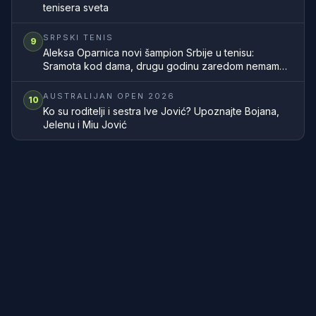
tenisera sveta
SRPSKI TENIS
9
Aleksa Oparnica novi šampion Srbije u tenisu:
Sramota kod dama, drugu godinu zaredom nemamo
šampionku zemlje
AUSTRALIJAN OPEN 2026
10
Ko su roditelji i sestra Ive Jović? Upoznajte Bojana,
Jelenu i Miu Jović