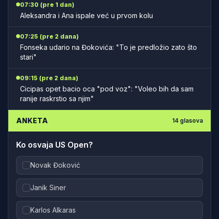
07:30 (pre 1 dan)
Aleksandra i Ana ispale već u prvom kolu
07:25 (pre 2 dana)
Fonseka udario na Đokovića: "To je predložio zato što
stari"
09:15 (pre 2 dana)
Cicipas opet bacio oca "pod voz": "Voleo bih da sam
ranije raskrstio sa njim"
ANKETA
14
glasova
Ko osvaja US Open?
Novak Đoković
Janik Siner
Karlos Alkaras