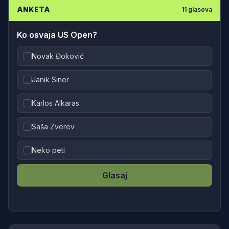
ANKETA
11
glasova
Ko osvaja US Open?
Novak Đoković
Janik Siner
Karlos Alkaras
Saša Zverev
Neko peti
Glasaj