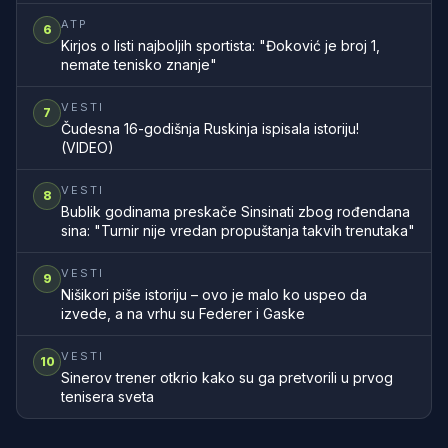
ATP
6
Kirjos o listi najboljih sportista: "Đoković je broj 1,
nemate tenisko znanje"
VESTI
7
Čudesna 16-godišnja Ruskinja ispisala istoriju!
(VIDEO)
VESTI
8
Bublik godinama preskače Sinsinati zbog rođendana
sina: "Turnir nije vredan propuštanja takvih trenutaka"
VESTI
9
Nišikori piše istoriju – ovo je malo ko uspeo da
izvede, a na vrhu su Federer i Gaske
VESTI
10
Sinerov trener otkrio kako su ga pretvorili u prvog
tenisera sveta