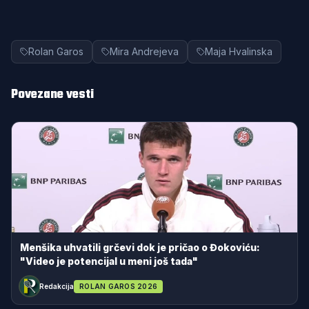
Rolan Garos
Mira Andrejeva
Maja Hvalinska
Povezane vesti
Menšika uhvatili grčevi dok je pričao o Đokoviću:
"Video je potencijal u meni još tada"
Redakcija
ROLAN GAROS 2026