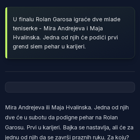
U finalu Rolan Garosa igraće dve mlade
teniserke - Mira Andrejeva i Maja
Hvalinska. Jedna od njih će podići prvi
grend slem pehar u karijeri.
Foto: Printscreen/YouTube/Tennis Actu
Mira Andrejeva ili Maja Hvalinska. Jedna od njih
dve će u subotu da podigne pehar na Rolan
Garosu. Prvi u karijeri. Bajka se nastavlja, ali će za
jednu od njih da se završi praznih ruku. Za koju?