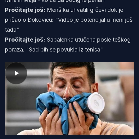
Pročitajte još:
Menšika uhvatili grčevi dok je
pričao o Đokoviću: "Video je potencijal u meni još
tada"
Pročitajte još:
Sabalenka utučena posle teškog
poraza: "Sad bih se povukla iz tenisa"