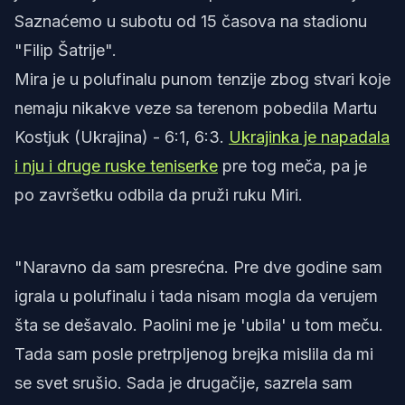
Saznaćemo u subotu od 15 časova na stadionu
"Filip Šatrije".
Mira je u polufinalu punom tenzije zbog stvari koje
nemaju nikakve veze sa terenom pobedila Martu
Kostjuk (Ukrajina) - 6:1, 6:3.
Ukrajinka je napadala
i nju i druge ruske teniserke
pre tog meča, pa je
po završetku odbila da pruži ruku Miri.
"Naravno da sam presrećna. Pre dve godine sam
igrala u polufinalu i tada nisam mogla da verujem
šta se dešavalo. Paolini me je 'ubila' u tom meču.
Tada sam posle pretrpljenog brejka mislila da mi
se svet srušio. Sada je drugačije, sazrela sam