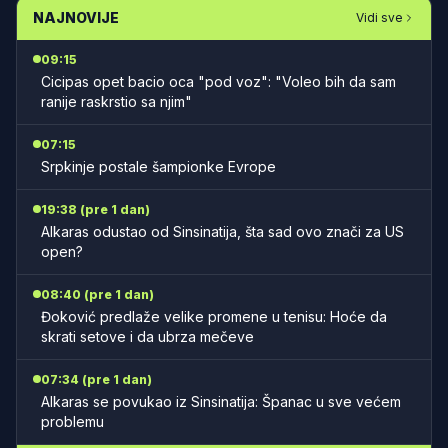
NAJNOVIJE
Vidi sve
09:15
Cicipas opet bacio oca "pod voz": "Voleo bih da sam
ranije raskrstio sa njim"
07:15
Srpkinje postale šampionke Evrope
19:38 (pre 1 dan)
Alkaras odustao od Sinsinatija, šta sad ovo znači za US
open?
08:40 (pre 1 dan)
Đoković predlaže velike promene u tenisu: Hoće da
skrati setove i da ubrza mečeve
07:34 (pre 1 dan)
Alkaras se povukao iz Sinsinatija: Španac u sve većem
problemu