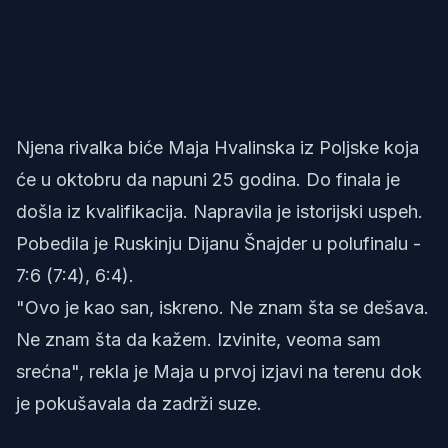
Njena rivalka biće Maja Hvalinska iz Poljske koja
će u oktobru da napuni 25 godina. Do finala je
došla iz kvalifikacija. Napravila je istorijski uspeh.
Pobedila je Ruskinju Dijanu Šnajder u polufinalu -
7:6 (7:4), 6:4).
"Ovo je kao san, iskreno. Ne znam šta se dešava.
Ne znam šta da kažem. Izvinite, veoma sam
srećna", rekla je Maja u prvoj izjavi na terenu dok
je pokušavala da zadrži suze.