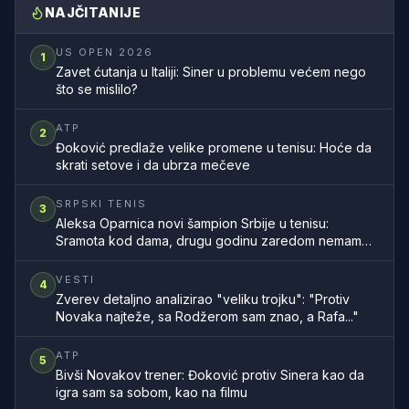
NAJČITANIJE
US OPEN 2026
1
Zavet ćutanja u Italiji: Siner u problemu većem nego
što se mislilo?
ATP
2
Đoković predlaže velike promene u tenisu: Hoće da
skrati setove i da ubrza mečeve
SRPSKI TENIS
3
Aleksa Oparnica novi šampion Srbije u tenisu:
Sramota kod dama, drugu godinu zaredom nemamo
šampionku zemlje
VESTI
4
Zverev detaljno analizirao "veliku trojku": "Protiv
Novaka najteže, sa Rodžerom sam znao, a Rafa..."
ATP
5
Bivši Novakov trener: Đoković protiv Sinera kao da
igra sam sa sobom, kao na filmu