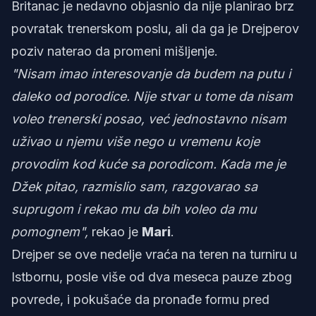
Britanac je nedavno objasnio da nije planirao brz
povratak trenerskom poslu, ali da ga je Drejperov
poziv naterao da promeni mišljenje.
"Nisam imao interesovanje da budem na putu i
daleko od porodice. Nije stvar u tome da nisam
voleo trenerski posao, već jednostavno nisam
uživao u njemu više nego u vremenu koje
provodim kod kuće sa porodicom. Kada me je
Džek pitao, razmislio sam, razgovarao sa
suprugom i rekao mu da bih voleo da mu
pomognem",
rekao je
Mari
.
Drejper se ove nedelje vraća na teren na turniru u
Istbornu, posle više od dva meseca pauze zbog
povrede, i pokušaće da pronađe formu pred