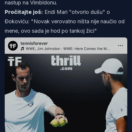
nastup na Vimbldonu.
Pročitajte još:
Endi Mari "otvorio dušu" o
Đokoviću: "Novak verovatno ništa nije naučio od
mene, ovo sada je hod po tankoj žici"