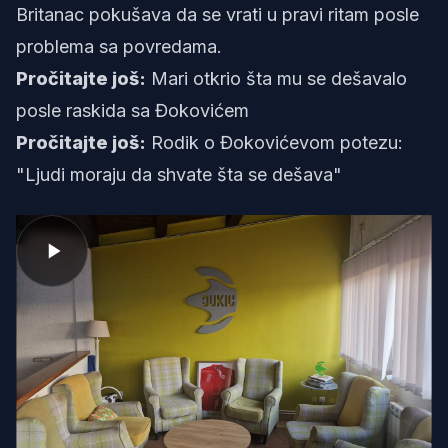
Britanac pokušava da se vrati u pravi ritam posle
problema sa povredama.
Pročitajte još:
Mari otkrio šta mu se dešavalo
posle raskida sa Đokovićem
Pročitajte još:
Rodik o Đokovićevom potezu:
"Ljudi moraju da shvate šta se dešava"