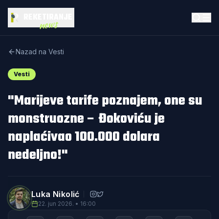
REKETIRANJE
news
Nazad na Vesti
Vesti
"Marijeve tarife poznajem, one su
monstruozne – Đokoviću je
naplaćivao 100.000 dolara
nedeljno!"
Luka Nikolić
22. jun 2026. • 16:00