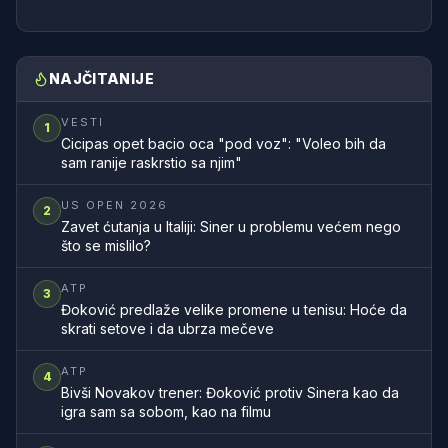
NAJČITANIJE
VESTI
1
Cicipas opet bacio oca "pod voz": "Voleo bih da
sam ranije raskrstio sa njim"
US OPEN 2026
2
Zavet ćutanja u Italiji: Siner u problemu većem nego
što se mislilo?
ATP
3
Đoković predlaže velike promene u tenisu: Hoće da
skrati setove i da ubrza mečeve
ATP
4
Bivši Novakov trener: Đoković protiv Sinera kao da
igra sam sa sobom, kao na filmu