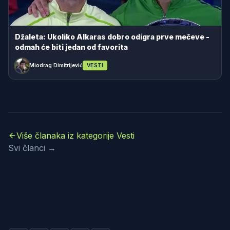
Džaleta: Ukoliko Alkaras dobro odigra prve mečeve -
odmah će biti jedan od favorita
Miodrag Dimitrijević
VESTI
Više članaka iz kategorije Vesti
Svi članci →