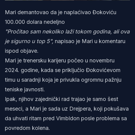
Mari demantovao da je naplaćivao Đokoviću
100.000 dolara nedeljno
"Pročitao sam nekoliko laži tokom godina, ali ova
je sigurno u top 5",
napisao je Mari u komentaru
ispod objave.
Mari je trenersku karijeru počeo u novembru
2024. godine, kada se priključio Đokovićevom
timu u saradnji koja je privukla ogromnu pažnju
teniske javnosti.
Ipak, njihov zajednički rad trajao je samo šest
meseci, a Mari je sada uz Drejpera, koji pokušava
da uhvati ritam pred Vimbldon posle problema sa
povredom kolena.