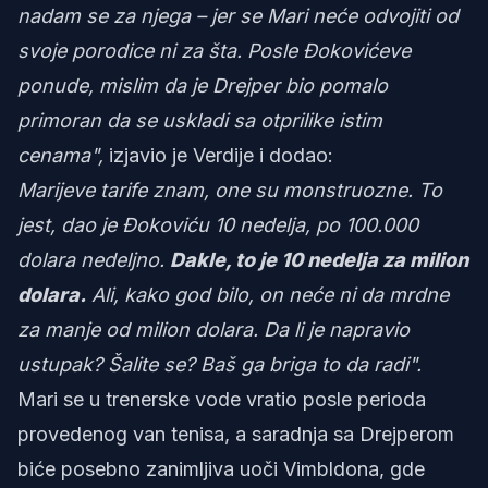
nadam se za njega – jer se Mari neće odvojiti od
svoje porodice ni za šta. Posle Đokovićeve
ponude, mislim da je Drejper bio pomalo
primoran da se uskladi sa otprilike istim
cenama",
izjavio je Verdije i dodao:
Marijeve tarife znam, one su monstruozne. To
jest, dao je Đokoviću 10 nedelja, po 100.000
dolara nedeljno.
Dakle, to je 10 nedelja za milion
dolara.
Ali, kako god bilo, on neće ni da mrdne
za manje od milion dolara. Da li je napravio
ustupak? Šalite se? Baš ga briga to da radi".
Mari se u trenerske vode vratio posle perioda
provedenog van tenisa, a saradnja sa Drejperom
biće posebno zanimljiva uoči Vimbldona, gde