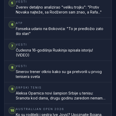
VESTI
5
Zverev detaljno analizirao "veliku trojku": "Protiv
Novaka najteže, sa Rodžerom sam znao, a Rafa..."
ATP
6
Fonseka udario na Đokovića: "To je predložio zato
što stari"
VESTI
7
Čudesna 16-godišnja Ruskinja ispisala istoriju!
(VIDEO)
VESTI
8
Sinerov trener otkrio kako su ga pretvorili u prvog
tenisera sveta
SRPSKI TENIS
9
Aleksa Oparnica novi šampion Srbije u tenisu:
Sramota kod dama, drugu godinu zaredom nemamo
šampionku zemlje
AUSTRALIJAN OPEN 2026
10
Ko su roditelji i sestra Ive Jović? Upoznajte Bojana,