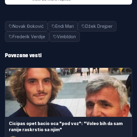
am
Novak Đoković
Endi Mari
Džek Drejper
Frederik Verdije
Vimbldon
Povezane vesti
Cicipas opet bacio oca "pod voz": "Voleo bih da sam
ranije raskrstio sa njim"