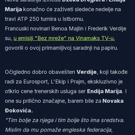
Marija
konačno će zaživeti sledeće nedelje na
travi ATP 250 turnira u Istbornu.
Francuski novinari Benoa Majlin i Frederik Verdije
su,
u emisiji "Bez mreže" na Vinamaks TV-u
,
govorili o ovoj primamljivoj saradnji na papiru.
Očigledno dobro obavešten
Verdije
, koji takođe
radi za Eurosport, L'Ekip i Prajm, ekskluzivno je
otkrio cene trenerskih usluga ser
Endija Marija
. I
one su prilično značajne, barem bile za
Novaka
Đokovića.
"Tim bolje za njega i tim bolje što ima sredstva.
Mislim da mu pomaže engleska federacija,