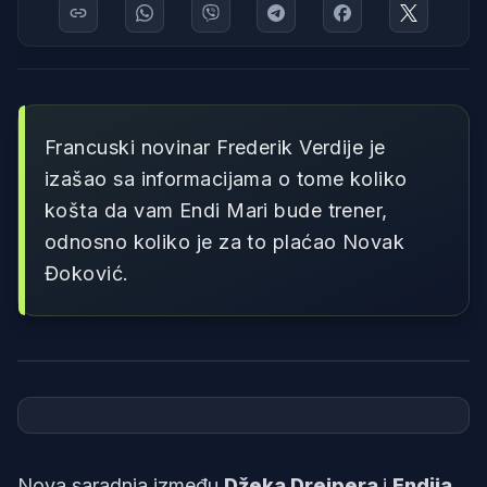
Francuski novinar Frederik Verdije je
izašao sa informacijama o tome koliko
košta da vam Endi Mari bude trener,
odnosno koliko je za to plaćao Novak
Đoković.
Foto: Andy Murray/Instagram
Nova saradnja između
Džeka Drejpera
i
Endija