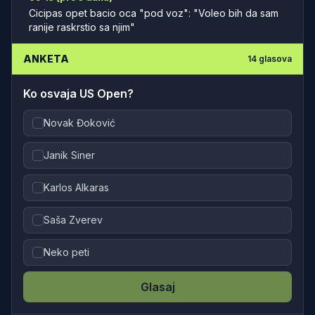
Cicipas opet bacio oca "pod voz": "Voleo bih da sam
ranije raskrstio sa njim"
ANKETA
14
glasova
Ko osvaja US Open?
Novak Đoković
Janik Siner
Karlos Alkaras
Saša Zverev
Neko peti
Glasaj