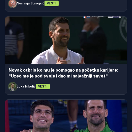
Nemanja Stanojčić
VESTI
Novak otkrio ko mu je pomogao na početku karijere:
"Uzeo me je pod svoje i dao mi najvažniji savet"
Luka Nikolić
VESTI