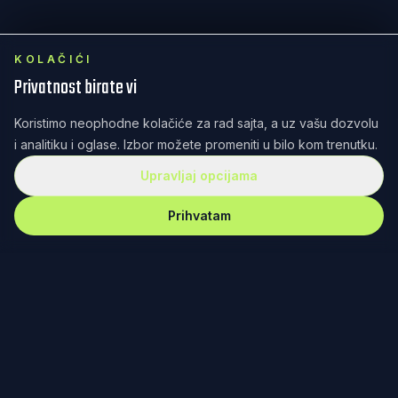
KOLAČIĆI
Privatnost birate vi
Koristimo neophodne kolačiće za rad sajta, a uz vašu dozvolu
i analitiku i oglase. Izbor možete promeniti u bilo kom trenutku.
Upravljaj opcijama
Prihvatam
REKET
IRANJE
Redefinisanje teniske kulture kroz dizajn, zajednicu i
posvećenost. Od Fjučersa u Banjaluci do Australijan
opena u Melburnu – nema gde nas nema.