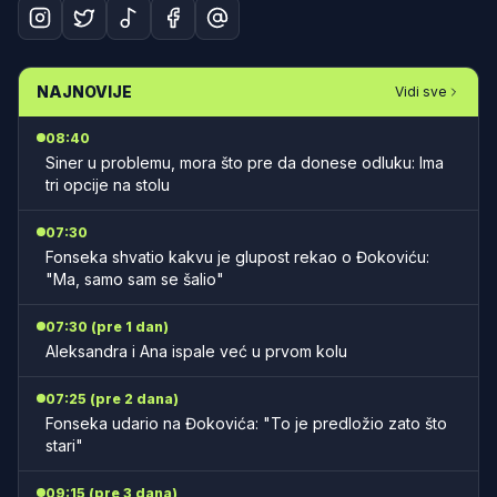
NAJNOVIJE
Vidi sve
08:40
Siner u problemu, mora što pre da donese odluku: Ima
tri opcije na stolu
07:30
Fonseka shvatio kakvu je glupost rekao o Đokoviću:
"Ma, samo sam se šalio"
07:30 (pre 1 dan)
Aleksandra i Ana ispale već u prvom kolu
07:25 (pre 2 dana)
Fonseka udario na Đokovića: "To je predložio zato što
stari"
09:15 (pre 3 dana)