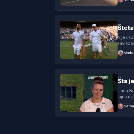
Šteta
Nije usp
savladao
Marko
Šta j
Linda No
tajna us
Neman