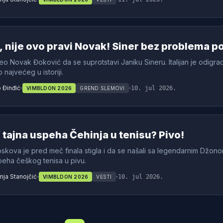
, nije ovo pravi Novak! Siner bez problema p
eo Novak Đoković da se suprotstavi Janiku Sineru. Italijan je odigrao 
 najvećeg u istoriji.
 Đinđić
10. jul 2026.
VIMBLDON 2026
GREND SLEMOVI
e tajna uspeha Čehinja u tenisu? Pivo!
skova je pred meč finala stigla i da se našali sa legendarnim Džono
peha češkog tenisa u pivu.
ja Stanojčić
10. jul 2026.
VIMBLDON 2026
VESTI