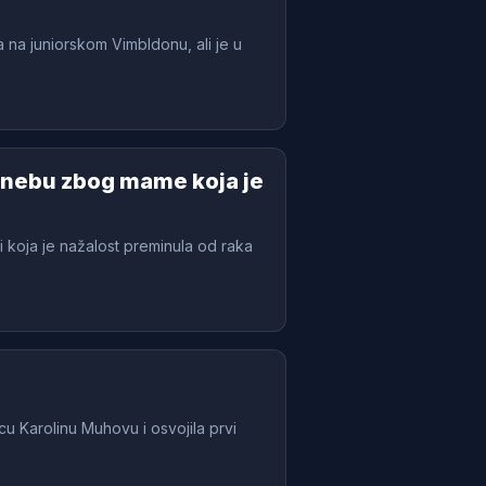
a na juniorskom Vimbldonu, ali je u
 nebu zbog mame koja je
i koja je nažalost preminula od raka
u Karolinu Muhovu i osvojila prvi