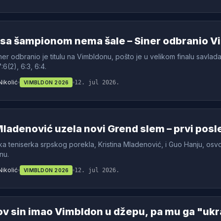
 sa šampionom nema šale – Siner odbranio V
ner odbranio je titulu na Vimbldonu, pošto je u velikom finalu savl
:6(2), 6:3, 6:4.
Nikolić
12. jul 2026.
VIMBLDON 2026
Mladenović uzela novi Grend slem – prvi posl
a teniserka srpskog porekla, Kristina Mladenović, i Guo Hanju, osvoj
nu.
Nikolić
12. jul 2026.
VIMBLDON 2026
ov sin imao Vimbldon u džepu, pa mu ga "ukr