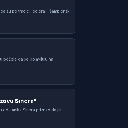
pa su po tradiciji odigrali i šampionski
u počele da se pojavljuju na
azovu Sinera"
lu od Janika Sinera priznao da je