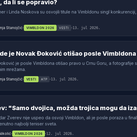
, da li se popravio?
ner i Linda Noskova su osvojili titule na Vimbldonu singl konkurenciji, 
ja Stanojčić
13. jul 2026.
VIMBLDON 2026
VESTI
de je Novak Đoković otišao posle Vimbldona
ković je posle Vimbldona otišao pravo u Crnu Goru, a fotografije s
nim mrežama.
ja Stanojčić
13. jul 2026.
VESTI
ATP
v: "Samo dvojica, možda trojica mogu da iz
ar Zverev nije uspeo da osvoji Vimbldon, ali je posle poraza u fina
trenutno najbolji teniser sveta.
Nikolić
12. jul 2026.
VIMBLDON 2026