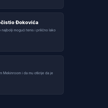
očistio Đokovića
najbolji mogući tenis i prilično lako
m Mekinroom i da mu otkrije da je