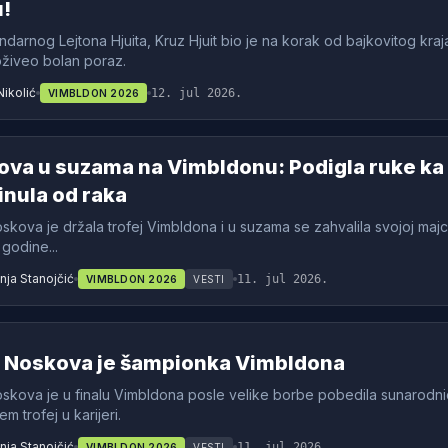
!
ndarnog Lejtona Hjuita, Kruz Hjuit bio je na korak od bajkovitog kraj
oživeo bolan poraz.
Nikolić
12. jul 2026.
VIMBLDON 2026
va u suzama na Vimbldonu: Podigla ruke ka
nula od raka
skova je držala trofej Vimbldona i u suzama se zahvalila svojoj majc
godine...
ja Stanojčić
11. jul 2026.
VIMBLDON 2026
VESTI
a Noskova je šampionka Vimbldona
skova je u finalu Vimbldona posle velike borbe pobedila sunarodnic
m trofej u karijeri.
ja Stanojčić
11. jul 2026.
VIMBLDON 2026
VESTI