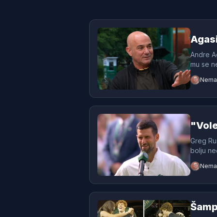
Agasi
Andre Ag
mu se ne
Neman
"Vole
Greg Rus
bolju ne
Neman
Šampi