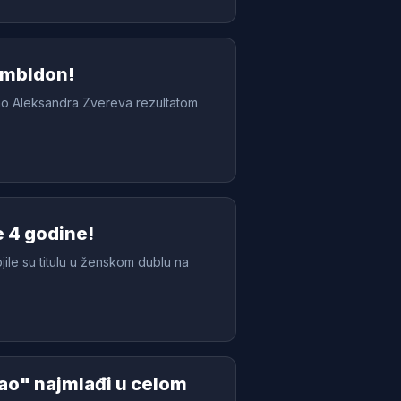
imbldon!
adao Aleksandra Zvereva rezultatom
e 4 godine!
ile su titulu u ženskom dublu na
ao" najmlađi u celom