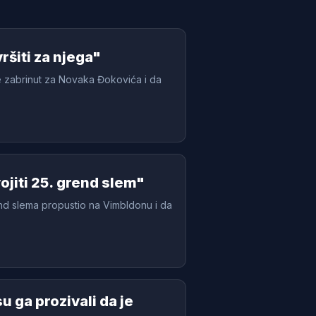
ršiti za njega"
e zabrinut za Novaka Đokovića i da
jiti 25. grend slem"
nd slema propustio na Vimbldonu i da
 ga prozivali da je