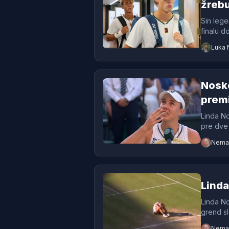
žrebu
Sin lege
finalu d
Luka 
Nosko
premi
Linda No
pre dve 
Neman
Lind
Linda No
grend sle
Neman