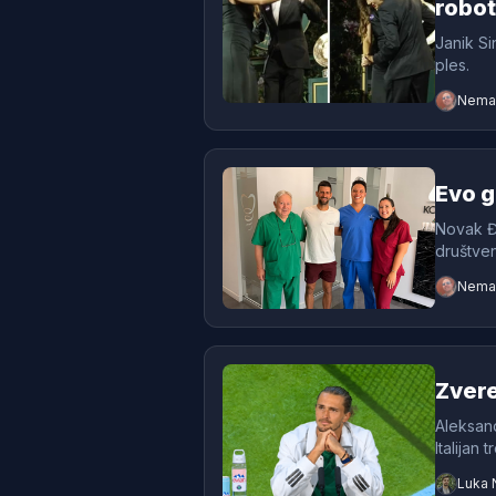
robot
Janik Si
ples.
Neman
Evo g
Novak Đo
društve
Neman
Zvere
Aleksand
Italijan 
Luka 