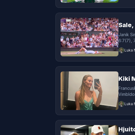
Sale,
Janik Si
6:7(7), 7
Luka 
Kiki 
Francusk
Vimbldo
Luka 
Hjuit