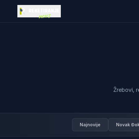
REKETIRANJE
news
Žrebovi, r
Najnovije
Novak Đok