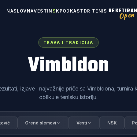
REKETIRA
NASLOVNA
VESTI
N
$
K
PODKAST
DR TENIS
Open
TRAVA I TRADICIJA
Vimbldon
ezultati, izjave i najvažnije priče sa Vimbldona, turnira k
oblikuje tenisku istoriju.
ović
Grend slemovi
Vesti
N$K
P