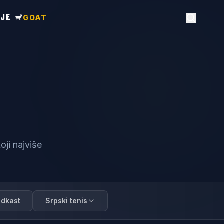
NJE
GOAT
oji najviše
odkast
Srpski tenis