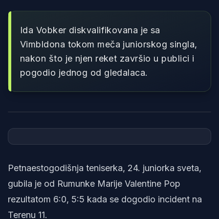
Ida Vobker diskvalifikovana je sa
Vimbldona tokom meča juniorskog singla,
nakon što je njen reket završio u publici i
pogodio jednog od gledalaca.
Foto: instagram/idawobker
Petnaestogodišnja teniserka, 24. juniorka sveta,
gubila je od Rumunke Marije Valentine Pop
rezultatom 6:0, 5:5 kada se dogodio incident na
Terenu 11.