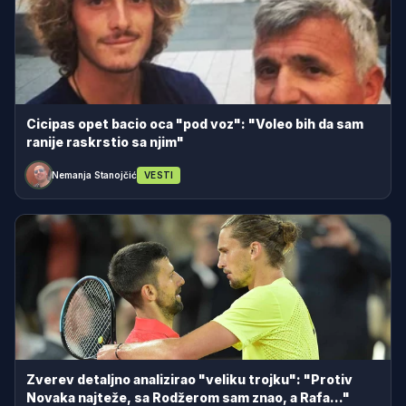
Cicipas opet bacio oca "pod voz": "Voleo bih da sam
ranije raskrstio sa njim"
Nemanja Stanojčić
VESTI
Zverev detaljno analizirao "veliku trojku": "Protiv
Novaka najteže, sa Rodžerom sam znao, a Rafa..."