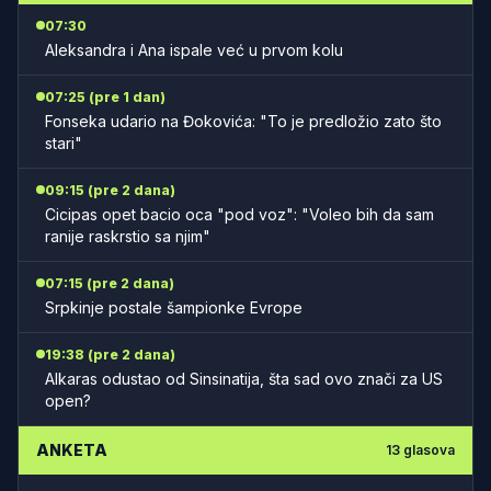
07:30
Aleksandra i Ana ispale već u prvom kolu
07:25 (pre 1 dan)
Fonseka udario na Đokovića: "To je predložio zato što
stari"
09:15 (pre 2 dana)
Cicipas opet bacio oca "pod voz": "Voleo bih da sam
ranije raskrstio sa njim"
07:15 (pre 2 dana)
Srpkinje postale šampionke Evrope
19:38 (pre 2 dana)
Alkaras odustao od Sinsinatija, šta sad ovo znači za US
open?
ANKETA
13
glasova