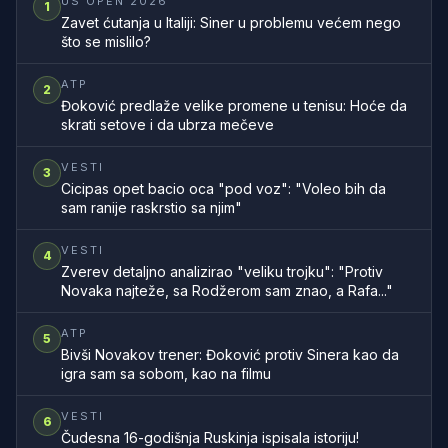
US OPEN 2026
1
Zavet ćutanja u Italiji: Siner u problemu većem nego
što se mislilo?
ATP
2
Đoković predlaže velike promene u tenisu: Hoće da
skrati setove i da ubrza mečeve
VESTI
3
Cicipas opet bacio oca "pod voz": "Voleo bih da
sam ranije raskrstio sa njim"
VESTI
4
Zverev detaljno analizirao "veliku trojku": "Protiv
Novaka najteže, sa Rodžerom sam znao, a Rafa..."
ATP
5
Bivši Novakov trener: Đoković protiv Sinera kao da
igra sam sa sobom, kao na filmu
VESTI
6
Čudesna 16-godišnja Ruskinja ispisala istoriju!