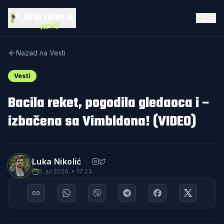
REKETIRANJE
news
Nazad na Vesti
Vesti
Bacila reket, pogodila gledaoca i –
izbačena sa Vimbldona! (VIDEO)
Luka Nikolić
5. jul 2026. • 17:23