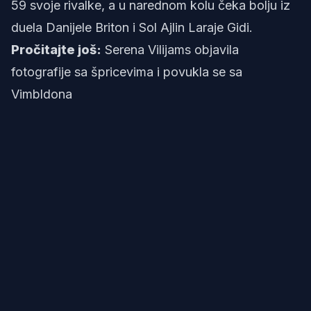
59 svoje rivalke, a u narednom kolu čeka bolju iz
duela Danijele Briton i Sol Ajlin Laraje Gidi.
Pročitajte još:
Serena Vilijams objavila
fotografije sa špricevima i povukla se sa
Vimbldona