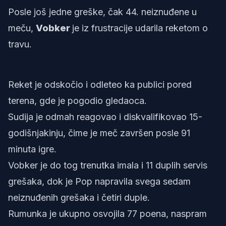
Posle još jedne greške, čak 44. neiznuđene u
meču,
Vobker
je iz frustracije udarila reketom o
travu.
Reket je odskočio i odleteo ka publici pored
terena, gde je pogodio gledaoca.
Sudija je odmah reagovao i diskvalifikovao 15-
godišnjakinju, čime je meč završen posle 91
minuta igre.
Vobker je do tog trenutka imala i 11 duplih servis
grešaka, dok je Pop napravila svega sedam
neiznuđenih grešaka i četiri duple.
Rumunka je ukupno osvojila 77 poena, naspram