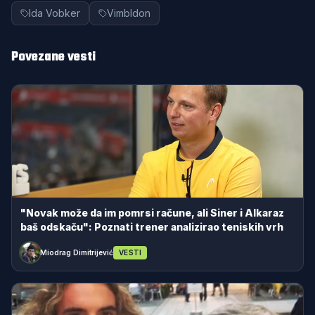
Ida Vobker
Vimbldon
Povezane vesti
"Novak može da im pomrsi račune, ali Siner i Alkaraz
baš odskaču": Poznati trener analizirao teniskih vrh
Miodrag Dimitrijević
VESTI