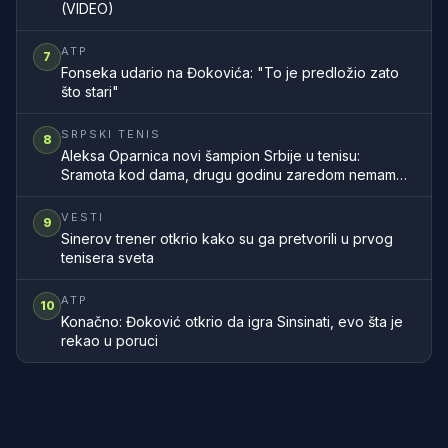
(VIDEO)
ATP
7
Fonseka udario na Đokovića: "To je predložio zato
što stari"
SRPSKI TENIS
8
Aleksa Oparnica novi šampion Srbije u tenisu:
Sramota kod dama, drugu godinu zaredom nemamo
šampionku zemlje
VESTI
9
Sinerov trener otkrio kako su ga pretvorili u prvog
tenisera sveta
ATP
10
Konačno: Đoković otkrio da igra Sinsinati, evo šta je
rekao u poruci