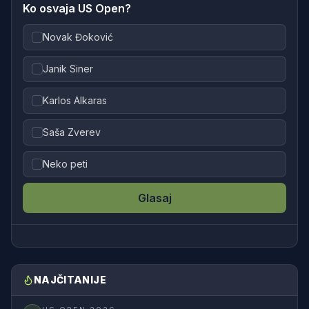
Ko osvaja US Open?
Novak Đoković
Janik Siner
Karlos Alkaras
Saša Zverev
Neko peti
Glasaj
NAJČITANIJE