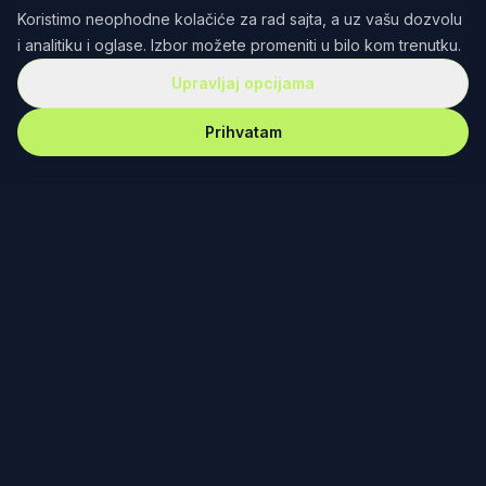
Koristimo neophodne kolačiće za rad sajta, a uz vašu dozvolu
i analitiku i oglase. Izbor možete promeniti u bilo kom trenutku.
Upravljaj opcijama
Prihvatam
REKET
IRANJE
Redefinisanje teniske kulture kroz dizajn, zajednicu i
posvećenost. Od Fjučersa u Banjaluci do Australijan
opena u Melburnu – nema gde nas nema.
PODRŠKA