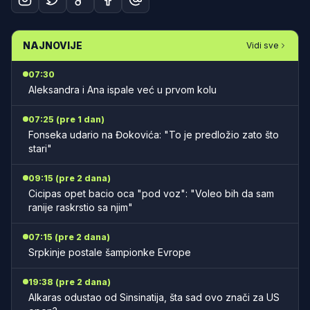
NAJNOVIJE
Vidi sve
07:30
Aleksandra i Ana ispale već u prvom kolu
07:25 (pre 1 dan)
Fonseka udario na Đokovića: "To je predložio zato što
stari"
09:15 (pre 2 dana)
Cicipas opet bacio oca "pod voz": "Voleo bih da sam
ranije raskrstio sa njim"
07:15 (pre 2 dana)
Srpkinje postale šampionke Evrope
19:38 (pre 2 dana)
Alkaras odustao od Sinsinatija, šta sad ovo znači za US