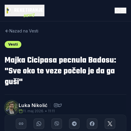
REKETIRANJE
news
Nazad na Vesti
Vesti
Majka Cicipasa pecnula Badosu:
"Sve oko te veze počelo je da ga
guši"
Luka Nikolić
11. maj 2026. • 11:11