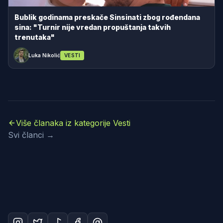
Bublik godinama preskače Sinsinati zbog rođendana
sina: "Turnir nije vredan propuštanja takvih
trenutaka"
Luka Nikolić
VESTI
Više članaka iz kategorije Vesti
Svi članci →