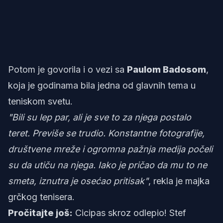
Potom je govorila i o vezi sa
Paulom Badosom
,
koja je godinama bila jedna od glavnih tema u
teniskom svetu.
"Bili su lep par, ali je sve to za njega postalo
teret. Previše se trudio. Konstantne fotografije,
društvene mreže i ogromna pažnja medija počeli
su da utiču na njega. Iako je pričao da mu to ne
smeta, iznutra je osećao pritisak"
, rekla je majka
grčkog tenisera.
Pročitajte još:
Cicipas skroz odlepio! Stef