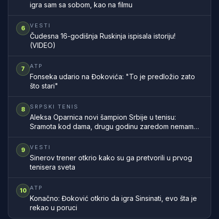
igra sam sa sobom, kao na filmu
VESTI
6
Čudesna 16-godišnja Ruskinja ispisala istoriju!
(VIDEO)
ATP
7
Fonseka udario na Đokovića: "To je predložio zato
što stari"
SRPSKI TENIS
8
Aleksa Oparnica novi šampion Srbije u tenisu:
Sramota kod dama, drugu godinu zaredom nemamo
šampionku zemlje
VESTI
9
Sinerov trener otkrio kako su ga pretvorili u prvog
tenisera sveta
ATP
10
Konačno: Đoković otkrio da igra Sinsinati, evo šta je
rekao u poruci