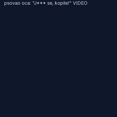
psovao oca: "J*** se, kopile!" VIDEO