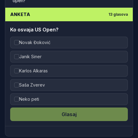
open?
ANKETA
13
glasova
Ko osvaja US Open?
Novak Đoković
Janik Siner
Karlos Alkaras
Saša Zverev
Neko peti
Glasaj