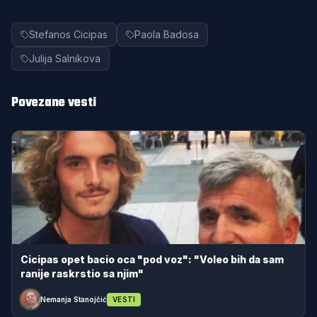
Stefanos Cicipas
Paola Badosa
Julija Salnikova
Povezane vesti
Cicipas opet bacio oca "pod voz": "Voleo bih da sam
ranije raskrstio sa njim"
Nemanja Stanojčić
VESTI