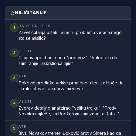
NAJČITANIJE
US OPEN 2026
1
Zavet ćutanja u Italiji: Siner u problemu većem nego
što se mislilo?
VESTI
2
Cicipas opet bacio oca "pod voz": "Voleo bih da
sam ranije raskrstio sa njim"
ATP
3
Đoković predlaže velike promene u tenisu: Hoće da
skrati setove i da ubrza mečeve
VESTI
4
Zverev detaljno analizirao "veliku trojku": "Protiv
Novaka najteže, sa Rodžerom sam znao, a Rafa..."
ATP
5
Bivši Novakov trener: Đoković protiv Sinera kao da