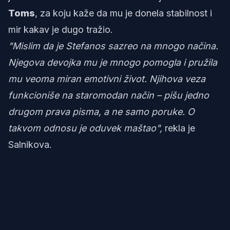
Toms
, za koju kaže da mu je donela stabilnost i
mir kakav je dugo tražio.
"Mislim da je Stefanos sazreo na mnogo načina.
Njegova devojka mu je mnogo pomogla i pružila
mu veoma miran emotivni život. Njihova veza
funkcioniše na staromodan način – pišu jedno
drugom prava pisma, a ne samo poruke. O
takvom odnosu je oduvek maštao",
rekla je
Salnikova.