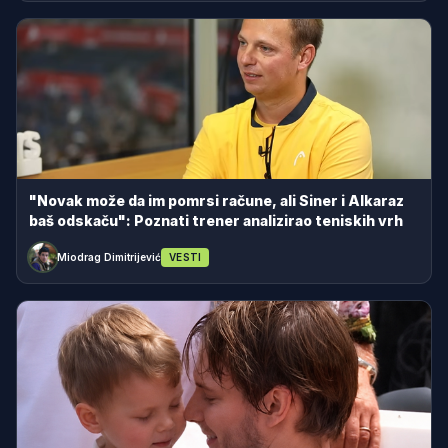
"Novak može da im pomrsi račune, ali Siner i Alkaraz
baš odskaču": Poznati trener analizirao teniskih vrh
Miodrag Dimitrijević
VESTI