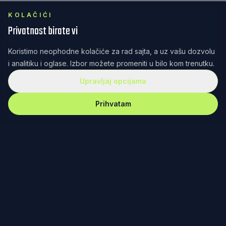
KOLAČIĆI
Privatnost birate vi
Koristimo neophodne kolačiće za rad sajta, a uz vašu dozvolu
i analitiku i oglase. Izbor možete promeniti u bilo kom trenutku.
Upravljaj opcijama
Prihvatam
REKET
IRANJE
Redefinisanje teniske kulture kroz dizajn, zajednicu i
posvećenost. Od Fjučersa u Banjaluci do Australijan
opena u Melburnu – nema gde nas nema.