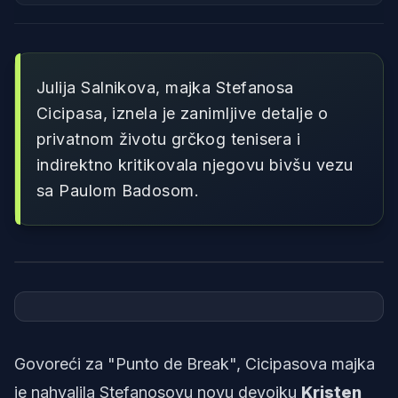
Julija Salnikova, majka Stefanosa
Cicipasa, iznela je zanimljive detalje o
privatnom životu grčkog tenisera i
indirektno kritikovala njegovu bivšu vezu
sa Paulom Badosom.
Foto: Instagram
Govoreći za "Punto de Break", Cicipasova majka
je nahvalila Stefanosovu novu devojku
Kristen