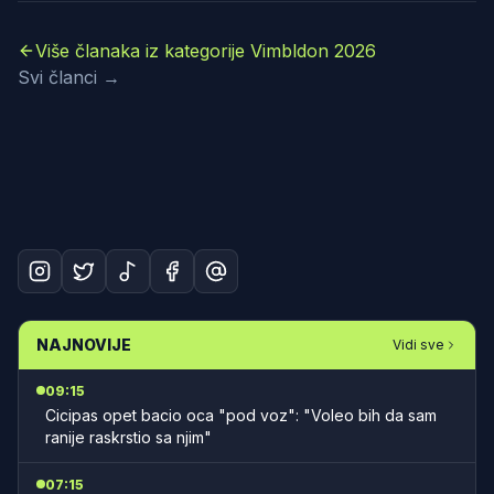
Više članaka iz kategorije Vimbldon 2026
Svi članci →
NAJNOVIJE
Vidi sve
09:15
Cicipas opet bacio oca "pod voz": "Voleo bih da sam
ranije raskrstio sa njim"
07:15