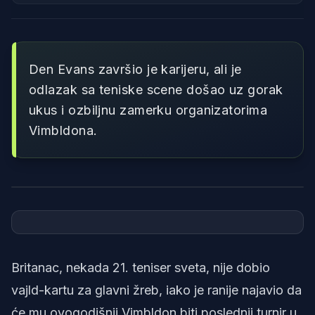
Den Evans završio je karijeru, ali je
odlazak sa teniske scene došao uz gorak
ukus i ozbiljnu zamerku organizatorima
Vimbldona.
Foto: Reketiranje AI
Britanac, nekada 21. teniser sveta, nije dobio
vajld-kartu za glavni žreb, iako je ranije najavio da
će mu ovogodišnji Vimbldon biti poslednji turnir u