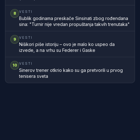
VESTI
8
Bublik godinama preskače Sinsinati zbog rođendana
sina: "Turnir nije vredan propuštanja takvih trenutaka"
VESTI
9
Nišikori piše istoriju – ovo je malo ko uspeo da
izvede, a na vrhu su Federer i Gaske
VESTI
10
Sinerov trener otkrio kako su ga pretvorili u prvog
tenisera sveta