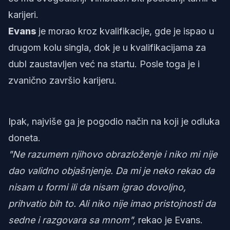
karijeri.
Evans
je morao kroz kvalifikacije, gde je ispao u
drugom kolu singla, dok je u kvalifikacijama za
dubl zaustavljen već na startu. Posle toga je i
zvanično završio karijeru.
Ipak, najviše ga je pogodio način na koji je odluka
doneta.
"Ne razumem njihovo obrazloženje i niko mi nije
dao validno objašnjenje. Da mi je neko rekao da
nisam u formi ili da nisam igrao dovoljno,
prihvatio bih to. Ali niko nije imao pristojnosti da
sedne i razgovara sa mnom",
rekao je Evans.