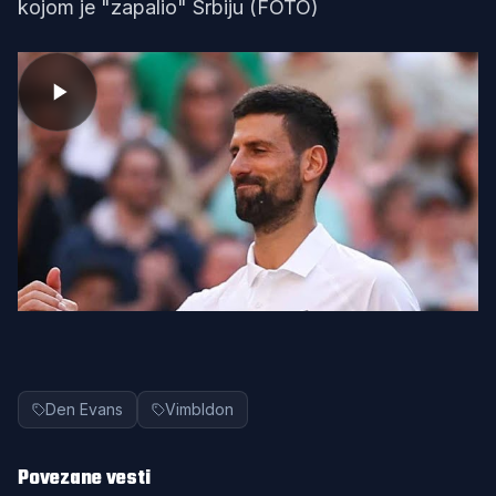
kojom je "zapalio" Srbiju (FOTO)
Den Evans
Vimbldon
Povezane vesti