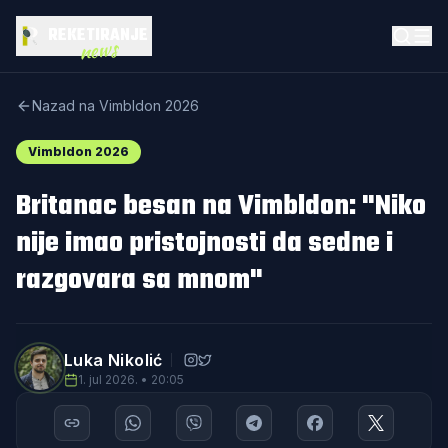
REKETIRANJE
news
Nazad na Vimbldon 2026
Vimbldon 2026
Britanac besan na Vimbldon: "Niko
nije imao pristojnosti da sedne i
razgovara sa mnom"
Luka Nikolić
1. jul 2026. • 20:05