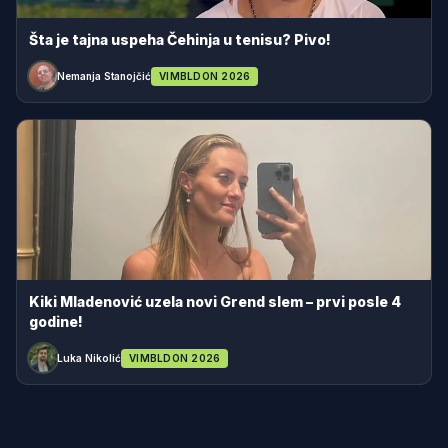
Šta je tajna uspeha Čehinja u tenisu? Pivo!
Nemanja Stanojčić
VIMBLDON 2026
Kiki Mladenović uzela novi Grend slem – prvi posle 4
godine!
Luka Nikolić
VIMBLDON 2026