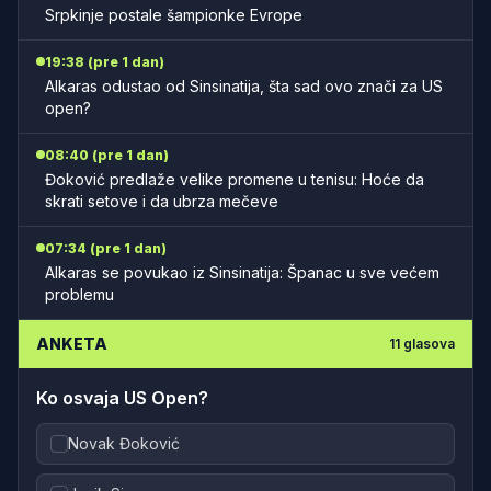
Srpkinje postale šampionke Evrope
19:38 (pre 1 dan)
Alkaras odustao od Sinsinatija, šta sad ovo znači za US
open?
08:40 (pre 1 dan)
Đoković predlaže velike promene u tenisu: Hoće da
skrati setove i da ubrza mečeve
07:34 (pre 1 dan)
Alkaras se povukao iz Sinsinatija: Španac u sve većem
problemu
ANKETA
11
glasova
Ko osvaja US Open?
Novak Đoković