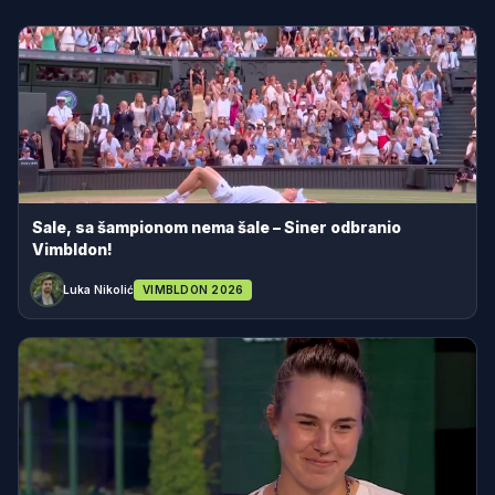
Sale, sa šampionom nema šale – Siner odbranio
Vimbldon!
Luka Nikolić
VIMBLDON 2026