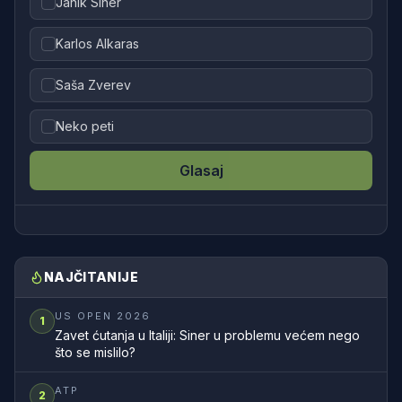
Janik Siner
Karlos Alkaras
Saša Zverev
Neko peti
Glasaj
NAJČITANIJE
US OPEN 2026
1
Zavet ćutanja u Italiji: Siner u problemu većem nego
što se mislilo?
ATP
2