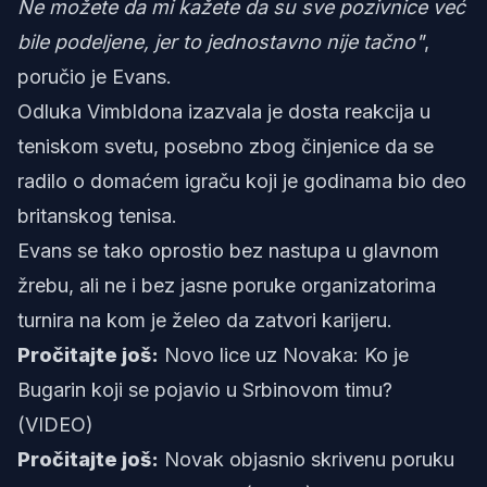
Ne možete da mi kažete da su sve pozivnice već
bile podeljene, jer to jednostavno nije tačno"
,
poručio je Evans.
Odluka Vimbldona izazvala je dosta reakcija u
teniskom svetu, posebno zbog činjenice da se
radilo o domaćem igraču koji je godinama bio deo
britanskog tenisa.
Evans se tako oprostio bez nastupa u glavnom
žrebu, ali ne i bez jasne poruke organizatorima
turnira na kom je želeo da zatvori karijeru.
Pročitajte još:
Novo lice uz Novaka: Ko je
Bugarin koji se pojavio u Srbinovom timu?
(VIDEO)
Pročitajte još:
Novak objasnio skrivenu poruku