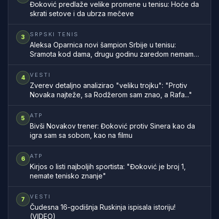
Đoković predlaže velike promene u tenisu: Hoće da
skrati setove i da ubrza mečeve
SRPSKI TENIS
3
Aleksa Oparnica novi šampion Srbije u tenisu:
Sramota kod dama, drugu godinu zaredom nemamo
šampionku zemlje
VESTI
4
Zverev detaljno analizirao "veliku trojku": "Protiv
Novaka najteže, sa Rodžerom sam znao, a Rafa..."
ATP
5
Bivši Novakov trener: Đoković protiv Sinera kao da
igra sam sa sobom, kao na filmu
ATP
6
Kirjos o listi najboljih sportista: "Đoković je broj 1,
nemate tenisko znanje"
VESTI
7
Čudesna 16-godišnja Ruskinja ispisala istoriju!
(VIDEO)