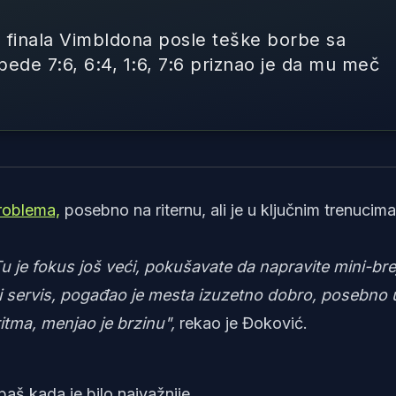
 finala Vimbldona posle teške borbe sa
de 7:6, 6:4, 1:6, 7:6 priznao je da mu meč
Foto: reketiran
roblema,
posebno na riternu, ali je u ključnim trenucima
u je fokus još veći, pokušavate da napravite mini-bre
ti servis, pogađao je mesta izuzetno dobro, posebno 
itma, menjao je brzinu",
rekao je Đoković.
baš kada je bilo najvažnije.