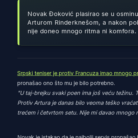
Novak Đoković plasirao se u osminu
Arturom Rinderknešom, a nakon pobe
nije doneo mnogo ritma ni komfora.
Srpski teniser je protiv Francuza imao mnogo p
pronašao ono što mu je bilo potrebno.
"U taj-brejku svaki poen ima još veću težinu. T
Protiv Artura je danas bilo veoma teško vraća
trećem i četvrtom setu. Nije mi davao mnogo r
Novak je istakao da je najbolji servis pronašao 