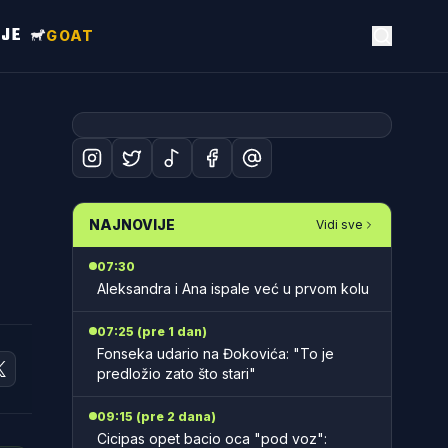
NJE
GOAT
NAJNOVIJE
Vidi sve
07:30
Aleksandra i Ana ispale već u prvom kolu
07:25 (pre 1 dan)
Fonseka udario na Đokovića: "To je
predložio zato što stari"
09:15 (pre 2 dana)
Cicipas opet bacio oca "pod voz":