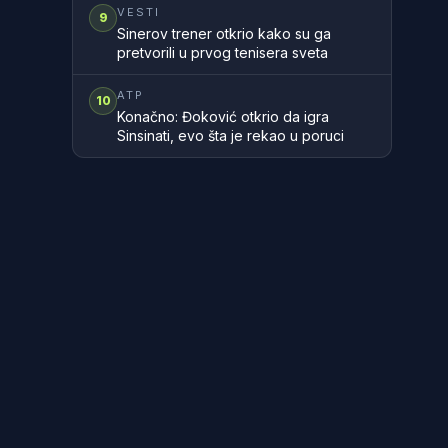
zemlje
VESTI
9
Sinerov trener otkrio kako su ga
pretvorili u prvog tenisera sveta
ATP
10
Konačno: Đoković otkrio da igra
Sinsinati, evo šta je rekao u poruci