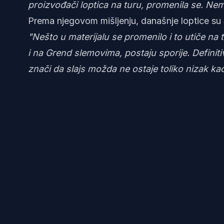
proizvođači loptica na turu, promenila se. Ne
Prema njegovom mišljenju, današnje loptice su s
"Nešto u materijalu se promenilo i to utiče na 
i na Grend slemovima, postaju sporije. Definiti
znači da slajs možda ne ostaje toliko nizak kao