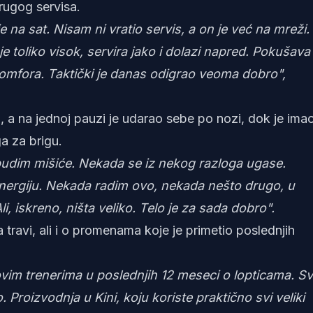
drugog servisa.
je na sat. Nisam ni vratio servis, a on je već na mreži.
e toliko visok, servira jako i dolazi napred. Pokušava
omfora. Taktički je danas odigrao veoma dobro",
a na jednoj pauzi je udarao sebe po nozi, dok je imao
a za brigu.
udim mišiće. Nekada se iz nekog razloga ugase.
rgiju. Nekada radim ovo, nekada nešto drugo, u
, iskreno, ništa veliko. Telo je za sada dobro".
a travi, ali i o promenama koje je primetio poslednjih
vim trenerima u poslednjih 12 meseci o lopticama. Sv
 Proizvodnja u Kini, koju koriste praktično svi veliki