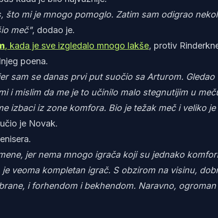
is, što mi je mnogo pomoglo. Zatim sam odigrao nekol
šio meč"
, dodao je.
m
, kada je sve izgledalo mnogo lakše
, protiv Rinderkn
dnjeg poena.
 jer sam se danas prvi put suočio sa Arturom. Gledao
i i mislim da me je to učinilo malo stegnutijim u meč
e izbaci iz zone komfora. Bio je težak meč i veliko je
učio je Novak.
enisera.
a mene, jer nema mnogo igrača koji su jednako komfor
On je veoma kompletan igrač. S obzirom na visinu, dob
 odbrane, i forhendom i bekhendom. Naravno, ogroman