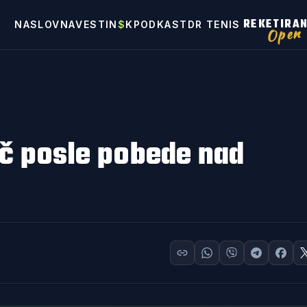
REKETIRA
NASLOVNA
VESTI
N
$
K
PODKAST
DR TENIS
Open
č posle pobede nad