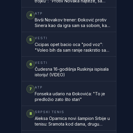
trojku": "Protiv Novaka najteže, sa
Rodžerom sam znao, a Rafa..."
ATP
4
Bivši Novakov trener: Đoković protiv
Sinera kao da igra sam sa sobom, kao
na filmu
VESTI
5
Cicipas opet bacio oca "pod voz":
"Voleo bih da sam ranije raskrstio sa
njim"
VESTI
6
Čudesna 16-godišnja Ruskinja ispisala
istoriju! (VIDEO)
ATP
7
Fonseka udario na Đokovića: "To je
predložio zato što stari"
SRPSKI TENIS
8
Aleksa Oparnica novi šampion Srbije u
tenisu: Sramota kod dama, drugu
godinu zaredom nemamo šampionku