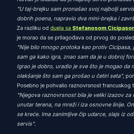
"U taj-brejku sam pronašao svoj najbolji serv
dobrih poena, napravio dva mini-brejka i zavr
Za razliku od
duela sa
Stefanosom Cicipaso
je morao da se prilagođava od prvog do posle
"Nije bilo mnogo protoka kao protiv Cicipasa,
sam ga kako igra, znao sam da je u dobroj form
Igrao je dobro, uradio je sve što je mogao da m
olakšanje što sam ga prošao u četiri seta",
por
Posebno je pohvalio raznovrsnost francuskog t
"Njegova raznovrsnost bila je veliki izazov z
unutar terena, na mreži i iza osnovne linije. 
se kreće. Ima zanimljive čip udarce, slajs iz
servis".