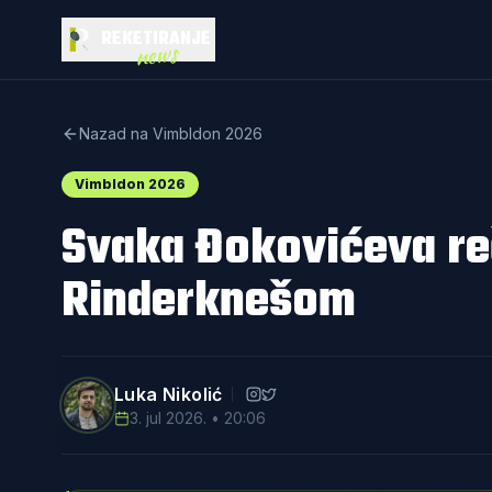
REKETIRANJE
news
Nazad na Vimbldon 2026
Vimbldon 2026
Svaka Đokovićeva re
Rinderknešom
Luka Nikolić
3. jul 2026. • 20:06