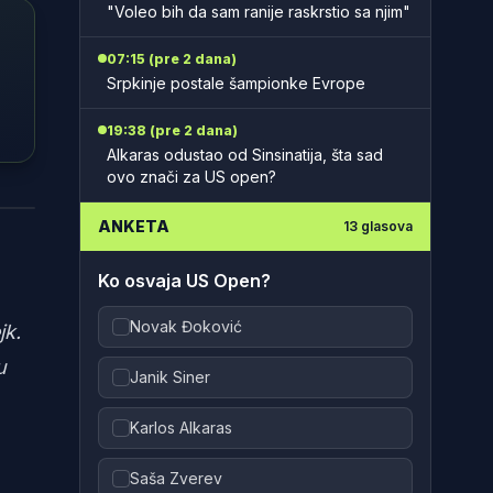
"Voleo bih da sam ranije raskrstio sa njim"
07:15 (pre 2 dana)
Srpkinje postale šampionke Evrope
19:38 (pre 2 dana)
Alkaras odustao od Sinsinatija, šta sad
ovo znači za US open?
je AI
ANKETA
13
glasova
Ko osvaja US Open?
Novak Đoković
jk.
u
Janik Siner
Karlos Alkaras
Saša Zverev