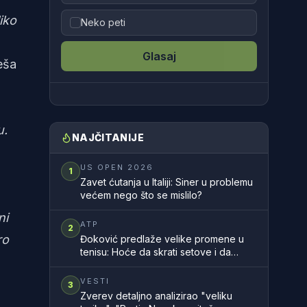
iko
Neko peti
Glasaj
eša
u.
NAJČITANIJE
US OPEN 2026
1
Zavet ćutanja u Italiji: Siner u problemu
većem nego što se mislilo?
ni
ATP
2
ro
Đoković predlaže velike promene u
tenisu: Hoće da skrati setove i da
ubrza mečeve
VESTI
3
Zverev detaljno analizirao "veliku