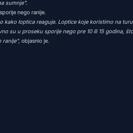
ma sumnje".
porije nego ranije.
to kako loptica reaguje. Loptice koje koristimo na turu
vno su u proseku sporije nego pre 10 ili 15 godina, št
 ranije",
objasnio je.