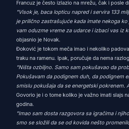
Francuz je često izlazio na mrežu, čak i posle 
"Visok je, baca lopticu napred i servira 133 mil
je prilično zastrašujuće kada imate nekoga ko j
vam oduzme vreme za udarce i izbaci vas iz k
objasnio je Novak.
Đoković je tokom meča imao i nekoliko padova, 
traku na ramenu. Ipak, poručuje da nema razlog
"Ništa ozbiljno. Samo sam pokušavao da prob
Pokušavam da podignem duh, da podignem ene
smislu pokušaja da se energetski pokrenem. Ali
Govorio je i o tome koliko je važno imati slajs n
godina.
"Imao sam dosta razgovora sa igračima i njiho
smo se složili da se od kovida nešto promenilo.