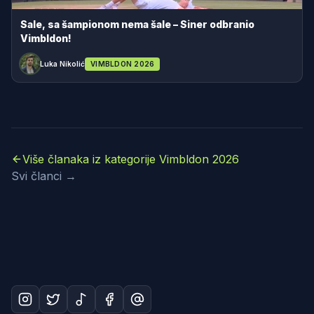
Sale, sa šampionom nema šale – Siner odbranio
Vimbldon!
Luka Nikolić
VIMBLDON 2026
Više članaka iz kategorije Vimbldon 2026
Svi članci →