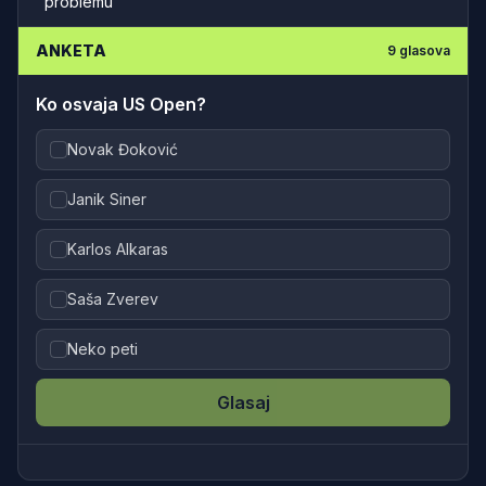
problemu
ANKETA
9
glasova
Ko osvaja US Open?
Novak Đoković
Janik Siner
Karlos Alkaras
Saša Zverev
Neko peti
Glasaj