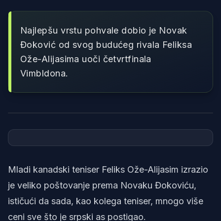
Najlepšu vrstu pohvale dobio je Novak
Đoković od svog budućeg rivala Feliksa
Ože-Alijasima uoči četvrtfinala
Vimbldona.
Foto: reketiranje AI
Mladi kanadski teniser Feliks Ože-Alijasim izrazio
je veliko poštovanje prema Novaku Đokoviću,
ističući da sada, kao kolega teniser, mnogo više
ceni sve što je srpski as postigao.