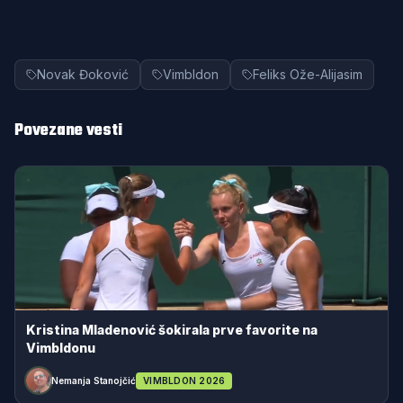
Novak Đoković
Vimbldon
Feliks Ože-Alijasim
Povezane vesti
Kristina Mladenović šokirala prve favorite na
Vimbldonu
Nemanja Stanojčić
VIMBLDON 2026