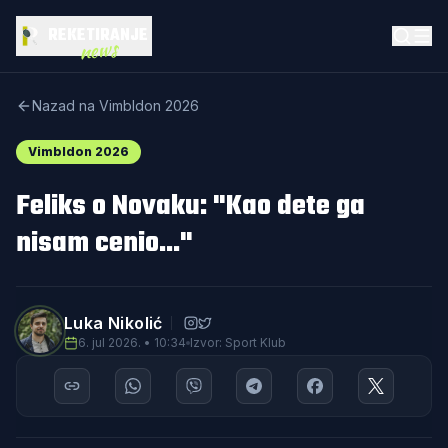
REKETIRANJE
news
Nazad na Vimbldon 2026
Vimbldon 2026
Feliks o Novaku: "Kao dete ga
nisam cenio..."
Luka Nikolić
6. jul 2026. • 10:34
Izvor: Sport Klub