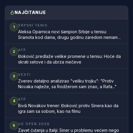
NAJČITANIJE
SRPSKI TENIS
1
Aleksa Oparnica novi šampion Srbije u tenisu:
Sramota kod dama, drugu godinu zaredom nemamo
šampionku zemlje
ATP
2
Đoković predlaže velike promene u tenisu: Hoće da
skrati setove i da ubrza mečeve
VESTI
3
Zverev detaljno analizirao "veliku trojku": "Protiv
Novaka najteže, sa Rodžerom sam znao, a Rafa..."
ATP
4
Bivši Novakov trener: Đoković protiv Sinera kao da
igra sam sa sobom, kao na filmu
US OPEN 2026
5
Zavet ćutanja u Italiji: Siner u problemu većem nego