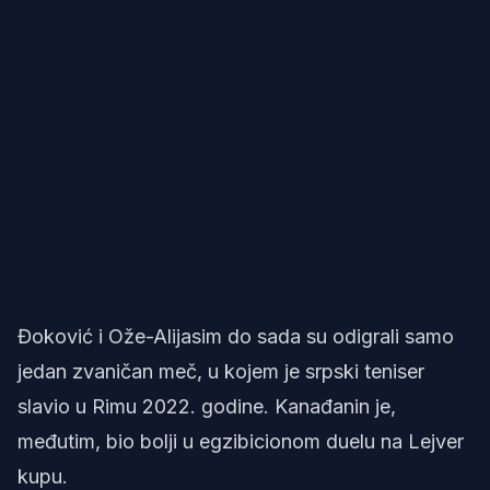
Đoković i Ože-Alijasim do sada su odigrali samo
jedan zvaničan meč, u kojem je srpski teniser
slavio u Rimu 2022. godine. Kanađanin je,
međutim, bio bolji u egzibicionom duelu na Lejver
kupu.