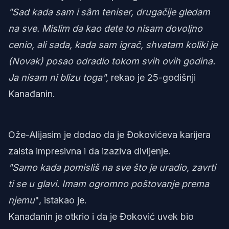
"Sad kada sam i sâm teniser, drugačije gledam
na sve. Mislim da kao dete to nisam dovoljno
cenio, ali sada, kada sam igrač, shvatam koliki je
(Novak) posao odradio tokom svih ovih godina.
Ja nisam ni blizu toga",
rekao je 25-godišnji
Kanađanin.
Ože-Alijasim je dodao da je Đokovićeva karijera
zaista impresivna i da izaziva divljenje.
"Samo kada pomisliš na sve što je uradio, zavrti
ti se u glavi. Imam ogromno poštovanje prema
njemu
", istakao je.
Kanađanin je otkrio i da je Đoković uvek bio