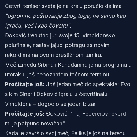
Četvrti teniser sveta je na kraju poručio da ima
"ogromno poštovanje zbog toga, ne samo kao
igraču, već i kao čoveku".
Đoković trenutno juri svoje 15. vimbldonsko
polufinale, nastavljajući potragu za novim
rekordima na ovom prestižnom turniru.
Meč između Srbina i Kanađanina je na programu u
utorak u još nepoznatom tačnom terminu.
Pročitajte još:
Još jedan meč do spektakla: Evo
s kim Siner i Đoković igraju u četvrtfinalu
Vimbldona – dogodio se jedan bizar
Pročitajte još:
Đoković: "Taj Federerov rekord
mi je potpuno nevažan"
Kada je završio svoj meč, Feliks je još na terenu