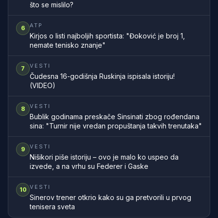
što se mislilo?
ATP
6
Kirjos o listi najboljih sportista: "Đoković je broj 1,
nemate tenisko znanje"
VESTI
7
Čudesna 16-godišnja Ruskinja ispisala istoriju!
(VIDEO)
VESTI
8
Bublik godinama preskače Sinsinati zbog rođendana
sina: "Turnir nije vredan propuštanja takvih trenutaka"
VESTI
9
Nišikori piše istoriju – ovo je malo ko uspeo da
izvede, a na vrhu su Federer i Gaske
VESTI
10
Sinerov trener otkrio kako su ga pretvorili u prvog
tenisera sveta