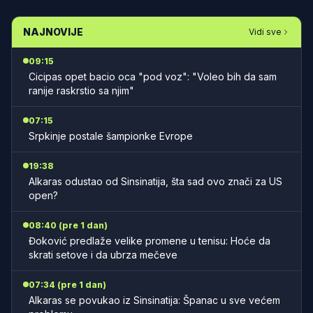
NAJNOVIJE
Vidi sve
09:15
Cicipas opet bacio oca "pod voz": "Voleo bih da sam
ranije raskrstio sa njim"
07:15
Srpkinje postale šampionke Evrope
19:38
Alkaras odustao od Sinsinatija, šta sad ovo znači za US
open?
08:40 (pre 1 dan)
Đoković predlaže velike promene u tenisu: Hoće da
skrati setove i da ubrza mečeve
07:34 (pre 1 dan)
Alkaras se povukao iz Sinsinatija: Španac u sve većem