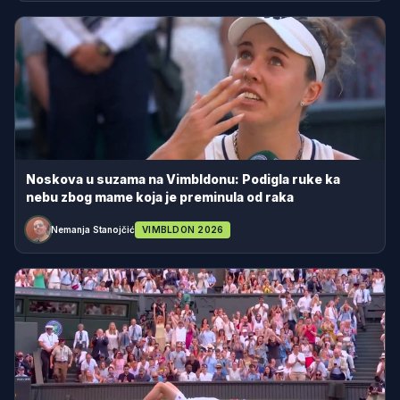
Noskova u suzama na Vimbldonu: Podigla ruke ka
nebu zbog mame koja je preminula od raka
Nemanja Stanojčić
VIMBLDON 2026