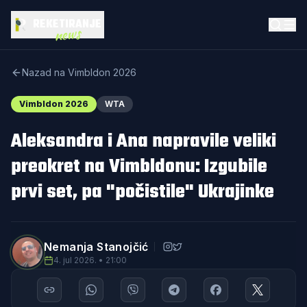
REKETIRANJE
news
Nazad na Vimbldon 2026
Vimbldon 2026
WTA
Aleksandra i Ana napravile veliki
preokret na Vimbldonu: Izgubile
prvi set, pa "počistile" Ukrajinke
Nemanja Stanojčić
4. jul 2026. • 21:00