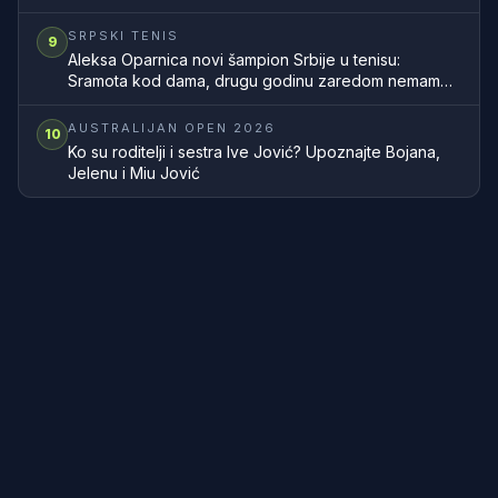
SRPSKI TENIS
9
Aleksa Oparnica novi šampion Srbije u tenisu:
Sramota kod dama, drugu godinu zaredom nemamo
šampionku zemlje
AUSTRALIJAN OPEN 2026
10
Ko su roditelji i sestra Ive Jović? Upoznajte Bojana,
Jelenu i Miu Jović