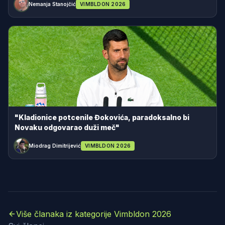
Nemanja Stanojčić
VIMBLDON 2026
"Kladionice potcenile Đokovića, paradoksalno bi
Novaku odgovarao duži meč"
Miodrag Dimitrijević
VIMBLDON 2026
Više članaka iz kategorije Vimbldon 2026