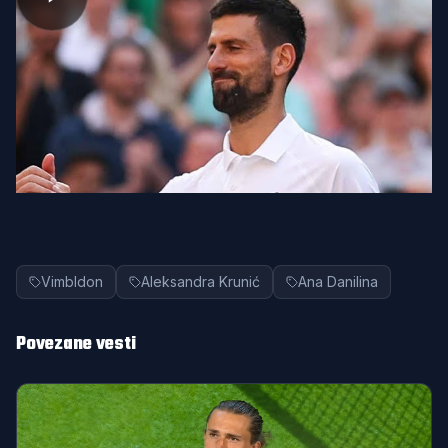
Vimbldon
Aleksandra Krunić
Ana Danilina
Povezane vesti