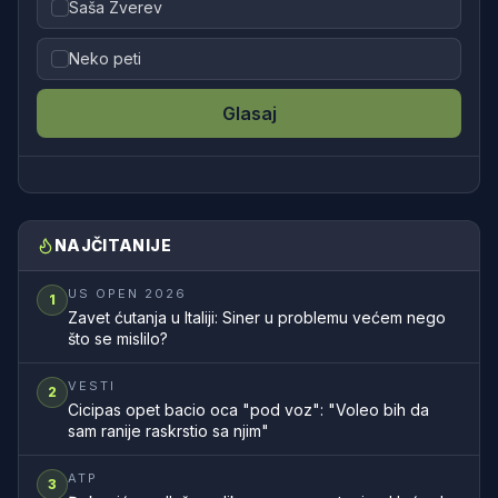
Saša Zverev
Neko peti
Glasaj
NAJČITANIJE
US OPEN 2026
1
Zavet ćutanja u Italiji: Siner u problemu većem nego
što se mislilo?
VESTI
2
Cicipas opet bacio oca "pod voz": "Voleo bih da
sam ranije raskrstio sa njim"
ATP
3