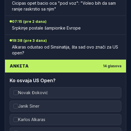
Cicipas opet bacio oca "pod voz": "Voleo bih da sam
ranije raskrstio sa njim"
07:15 (pre 2 dana)
Srpkinje postale šampionke Evrope
19:38 (pre 3 dana)
Alkaras odustao od Sinsinatija, šta sad ovo znači za US
open?
ANKETA
14
glasova
Ko osvaja US Open?
Novak Đoković
Janik Siner
Karlos Alkaras