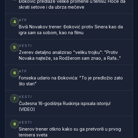
Đoković predlaže velike promene u tenisu: Hoće da
skrati setove i da ubrza mečeve
ATP
4
Bivši Novakov trener: Đoković protiv Sinera kao da
igra sam sa sobom, kao na filmu
VESTI
5
Zverev detaljno analizirao "veliku trojku": "Protiv
Novaka najteže, sa Rodžerom sam znao, a Rafa..."
ATP
6
Fonseka udario na Đokovića: "To je predložio zato
što stari"
VESTI
7
Čudesna 16-godišnja Ruskinja ispisala istoriju!
(VIDEO)
VESTI
8
Sinerov trener otkrio kako su ga pretvorili u prvog
tenisera sveta