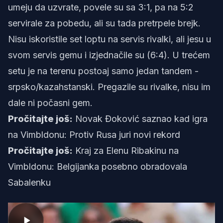
umeju da uzvrate, povele su sa 3:1, pa na 5:2
servirale za pobedu, ali su tada pretrpele brejk.
Nisu iskoristile set loptu na servis rivalki, ali jesu u
svom servis gemu i izjednačile su (6:4). U trećem
setu je na terenu postoaj samo jedan tandem -
srpsko/kazahstanski. Pregazile su rivalke, nisu im
dale ni počasni gem.
Pročitajte još:
Novak Đoković saznao kad igra
na Vimbldonu: Protiv Rusa juri novi rekord
Pročitajte još:
Kraj za Elenu Ribakinu na
Vimbldonu: Belgijanka posebno obradovala
Sabalenku