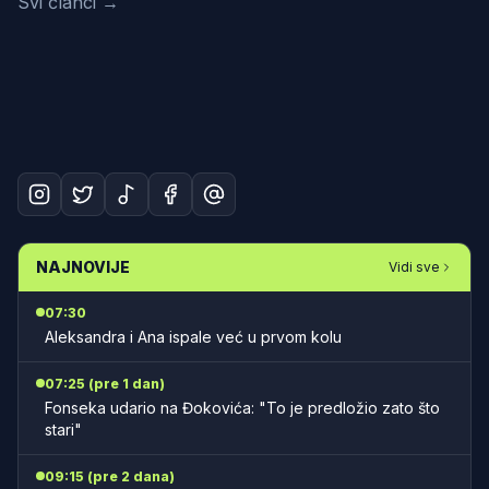
Svi članci →
NAJNOVIJE
Vidi sve
07:30
Aleksandra i Ana ispale već u prvom kolu
07:25 (pre 1 dan)
Fonseka udario na Đokovića: "To je predložio zato što
stari"
09:15 (pre 2 dana)