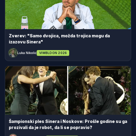
Zverev: "Samo dvojica, možda trojica mogu da
izazovu Sinera"
Luka Nikolić
VIMBLDON 2026
Šampionski ples Sinera i Noskove: Prošle godine su ga
prozivali da je robot, da li se popravio?