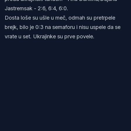
Jastremsak - 2:6, 6:4, 6:0.
Dosta loše su ušle u meč, odmah su pretrpele
brejk, bilo je 0:3 na semaforu i nisu uspele da se
vrate u set. Ukrajinke su prve povele.