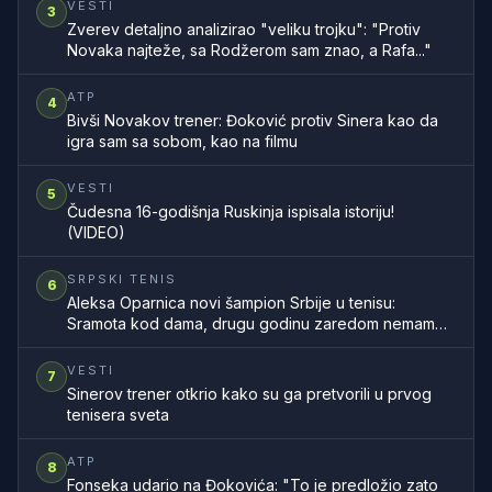
VESTI
3
Zverev detaljno analizirao "veliku trojku": "Protiv
Novaka najteže, sa Rodžerom sam znao, a Rafa..."
ATP
4
Bivši Novakov trener: Đoković protiv Sinera kao da
igra sam sa sobom, kao na filmu
VESTI
5
Čudesna 16-godišnja Ruskinja ispisala istoriju!
(VIDEO)
SRPSKI TENIS
6
Aleksa Oparnica novi šampion Srbije u tenisu:
Sramota kod dama, drugu godinu zaredom nemamo
šampionku zemlje
VESTI
7
Sinerov trener otkrio kako su ga pretvorili u prvog
tenisera sveta
ATP
8
Fonseka udario na Đokovića: "To je predložio zato