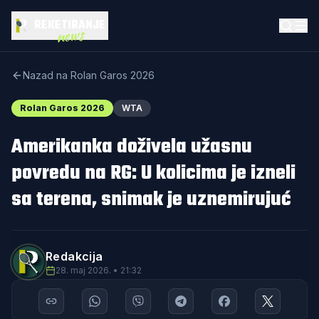
REKETIRANJE
news
Nazad na Rolan Garos 2026
Rolan Garos 2026
WTA
Amerikanka doživela užasnu
povredu na RG: U kolicima je izneli
sa terena, snimak je uznemirujuć
Redakcija
28. maj 2026. • 21:32