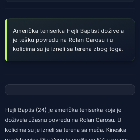
Američka teniserka Hejli Baptist doživela
je tešku povredu na Rolan Garosu i u
kolicima su je izneli sa terena zbog toga.
Foto: Printscreen/X/Eurosport es
Hejli Baptis (24) je američka teniserka koja je
doživela užasnu povredu na Rolan Garosu. U
kolicima su je izneli sa terena sa meča. Kineska
predstavnica Điju Vang je vodila sa 5:4 u prvom