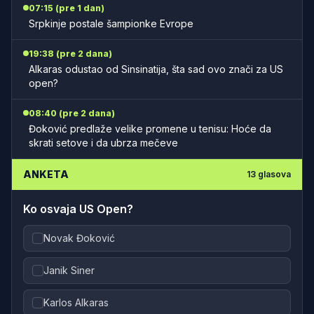
07:15 (pre 1 dan)
Srpkinje postale šampionke Evrope
19:38 (pre 2 dana)
Alkaras odustao od Sinsinatija, šta sad ovo znači za US
open?
08:40 (pre 2 dana)
Đoković predlaže velike promene u tenisu: Hoće da
skrati setove i da ubrza mečeve
ANKETA
13
glasova
Ko osvaja US Open?
Novak Đoković
Janik Siner
Karlos Alkaras