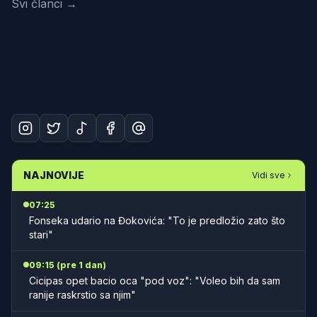
Svi članci →
NAJNOVIJE
Vidi sve
07:25
Fonseka udario na Đokovića: "To je predložio zato što
stari"
09:15 (pre 1 dan)
Cicipas opet bacio oca "pod voz": "Voleo bih da sam
ranije raskrstio sa njim"