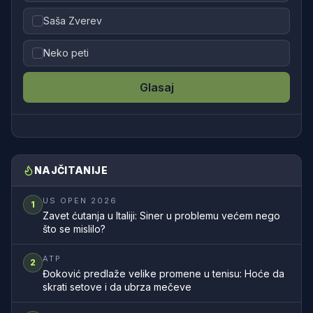
Saša Zverev
Neko peti
Glasaj
NAJČITANIJE
US OPEN 2026
1
Zavet ćutanja u Italiji: Siner u problemu većem nego
što se mislilo?
ATP
2
Đoković predlaže velike promene u tenisu: Hoće da
skrati setove i da ubrza mečeve