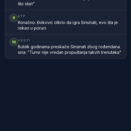
što stari"
ATP
9
Konačno: Đoković otkrio da igra Sinsinati, evo šta je
rekao u poruci
VESTI
10
Bublik godinama preskače Sinsinati zbog rođendana
sina: "Turnir nije vredan propuštanja takvih trenutaka"