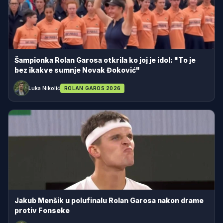
Šampionka Rolan Garosa otkrila ko joj je idol: "To je
bez ikakve sumnje Novak Đoković"
Luka Nikolić
ROLAN GAROS 2026
Jakub Menšik u polufinalu Rolan Garosa nakon drame
protiv Fonseke