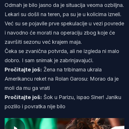
Odmah je bilo jasno da je situacija veoma ozbiljna.
Lekari su došli na teren, pa su je u kolicima izneli.
Već su se pojavile prve spekulacije u vezi povrede
i navodno će morati na operaciju zbog koje će
završiti sezonu već krajem maja.
Čeka se zvanična potvrda, ali ne izgleda ni malo
dobro. I sam snimak je zabrinjavajući.
Pročitajte još:
Žena na tribinama ukrala
Amerikancu reket na Rolan Garosu: Morao da je
moli da mu ga vrati
Pročitajte još:
Šok u Parizu, ispao Siner! Janiku
pozlilo i povratka nije bilo