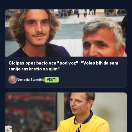
Cicipas opet bacio oca "pod voz": "Voleo bih da sam
ranije raskrstio sa njim"
Nemanja Stanojčić
VESTI