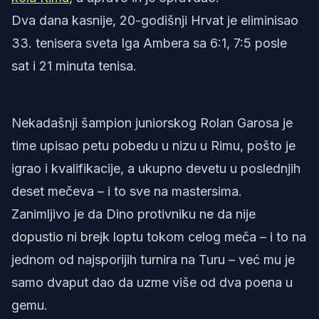
Dva dana kasnije, 20-godišnji Hrvat je eliminisao
33. tenisera sveta Iga Ambera sa 6:1, 7:5 posle
sat i 21 minuta tenisa.
Nekadašnji šampion juniorskog Rolan Garosa je
time upisao petu pobedu u nizu u Rimu, pošto je
igrao i kvalifikacije, a ukupno devetu u poslednjih
deset mečeva – i to sve na mastersima.
Zanimljivo je da Dino protivniku ne da nije
dopustio ni brejk loptu tokom celog meča – i to na
jednom od najsporijih turnira na Turu – već mu je
samo dvaput dao da uzme više od dva poena u
gemu.