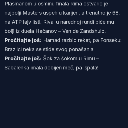
Plasmanom u osminu finala Rima ostvario je
najbolji Masters uspeh u karijeri, a trenutno je 68.
na ATP lajv listi. Rival u narednoj rundi biće mu
bolji iz duela Hačanov – Van de Zandshulp.
Pročitajte još:
Hamad razbio reket, pa Fonseku:
Brazilci neka se stide svog ponašanja
Pročitajte još:
Šok za šokom u Rimu –
Sabalenka imala dobijen meč, pa ispala!