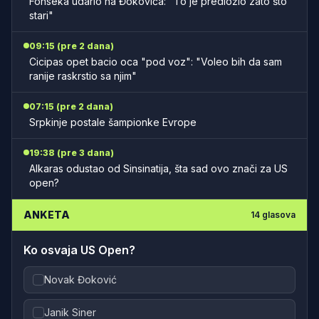
Fonseka udario na Đokovića: "To je predložio zato što
stari"
09:15 (pre 2 dana)
Cicipas opet bacio oca "pod voz": "Voleo bih da sam
ranije raskrstio sa njim"
07:15 (pre 2 dana)
Srpkinje postale šampionke Evrope
19:38 (pre 3 dana)
Alkaras odustao od Sinsinatija, šta sad ovo znači za US
open?
ANKETA
14
glasova
Ko osvaja US Open?
Novak Đoković
Janik Siner