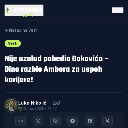
REKETIRANJE
news
Nazad na Vesti
Vesti
Nije uzalud pobedio Đokovića –
Dino razbio Ambera za uspeh
karijere!
Luka Nikolić
10. maj 2026. • 14:47