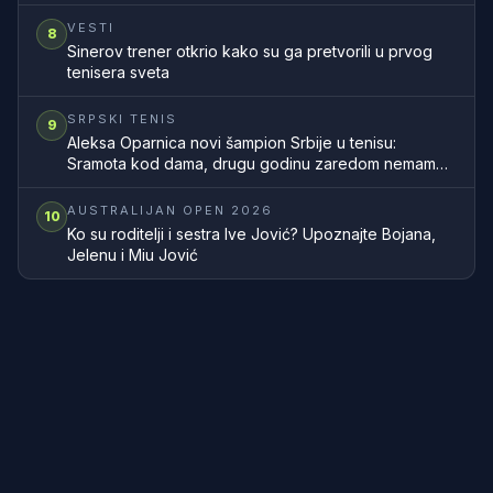
VESTI
8
Sinerov trener otkrio kako su ga pretvorili u prvog
tenisera sveta
SRPSKI TENIS
9
Aleksa Oparnica novi šampion Srbije u tenisu:
Sramota kod dama, drugu godinu zaredom nemamo
šampionku zemlje
AUSTRALIJAN OPEN 2026
10
Ko su roditelji i sestra Ive Jović? Upoznajte Bojana,
Jelenu i Miu Jović