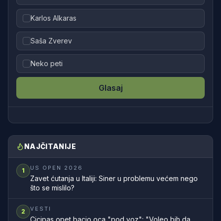
Karlos Alkaras
Saša Zverev
Neko peti
Glasaj
NAJČITANIJE
US OPEN 2026
1
Zavet ćutanja u Italiji: Siner u problemu većem nego
što se mislilo?
VESTI
2
Cicipas opet bacio oca "pod voz": "Voleo bih da