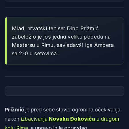
Mladi hrvatski teniser Dino Prižmić
zabeležio je još jednu veliku pobedu na
Mastersu u Rimu, savladavši Iga Ambera
sa 2-0 u setovima.
Foto: Tennis Tv
Prižmić
je pred sebe stavio ogromna očekivanja
nakon
izbacivanja
Novaka Đokovića
u drugom
kolu Rima
, a upravo ih je opravdao.