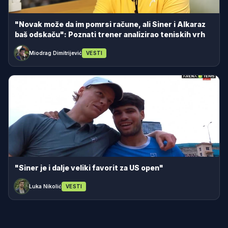
"Novak može da im pomrsi račune, ali Siner i Alkaraz
baš odskaču": Poznati trener analizirao teniskih vrh
Miodrag Dimitrijević
VESTI
"Siner je i dalje veliki favorit za US open"
Luka Nikolić
VESTI