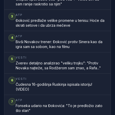
sam ranije raskrstio sa njim"
ATP
3
Đoković predlaže velike promene u tenisu: Hoće da
skrati setove i da ubrza mečeve
ATP
4
Bivši Novakov trener: Đoković protiv Sinera kao da
igra sam sa sobom, kao na filmu
VESTI
5
Zverev detaljno analizirao "veliku trojku": "Protiv
Novaka najteže, sa Rodžerom sam znao, a Rafa..."
VESTI
6
Čudesna 16-godišnja Ruskinja ispisala istoriju!
(VIDEO)
ATP
7
Fonseka udario na Đokovića: "To je predložio zato
što stari"