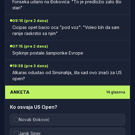
Fonseka udario na Đokovića: "To je predložio zato što
stari"
09:15 (pre 2 dana)
Cicipas opet bacio oca "pod voz": "Voleo bih da sam
ranije raskrstio sa njim"
07:15 (pre 2 dana)
Srpkinje postale šampionke Evrope
19:38 (pre 3 dana)
Alkaras odustao od Sinsinatija, šta sad ovo znači za US
open?
ANKETA
14
glasova
Ko osvaja US Open?
Novak Đoković
Janik Siner