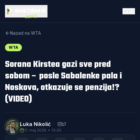
REKETIRANJE
news
Nazad na WTA
WTA
Sorana Kirstea gazi sve pred
sobom – posle Sabalenke pala i
Noskova, otkazuje se penzija!?
(VIDEO)
Luka Nikolić
11. maj 2026. • 13:30