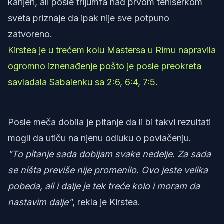
karijeri, ali posle trijumfa nad prvom teniserkom
sveta priznaje da ipak nije sve potpuno
zatvoreno.
Kirstea je u trećem kolu Mastersa u Rimu napravila
ogromno iznenađenje pošto je posle preokreta
savladala Sabalenku sa 2:6, 6:4, 7:5.
Posle meča dobila je pitanje da li bi takvi rezultati
mogli da utiču na njenu odluku o povlačenju.
"To pitanje sada dobijam svake nedelje. Za sada
se ništa previše nije promenilo. Ovo jeste velika
pobeda, ali i dalje je tek treće kolo i moram da
nastavim dalje"
, rekla je Kirstea.