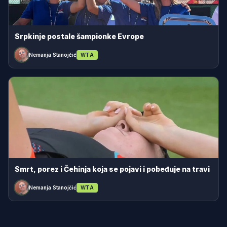
Srpkinje postale šampionke Evrope
Nemanja Stanojčić
WTA
Smrt, porez i Čehinja koja se pojavi i pobeđuje na travi
Nemanja Stanojčić
WTA