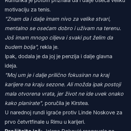
Rumunka je potom priznala da i dalje oseća veliku
motivaciju za tenis.
"Znam da i dalje imam nivo za velike stvari,
mentalno se osećam dobro i uživam na terenu.
Još imam mnogo ciljeva i svaki put želim da
budem bolja",
rekla je.
Ipak, dodala je da joj je penzija i dalje glavna
ideja.
"Moj um je i dalje prilično fokusiran na kraj
karijere na kraju sezone. Ali možda ipak postoji
mala otvorena vrata, jer život ne ide uvek onako
kako planirate"
, poručila je Kirstea.
U narednoj rundi igraće protiv Linde Noskove za
prvo četvrtfinale u Rimu u karijeri.