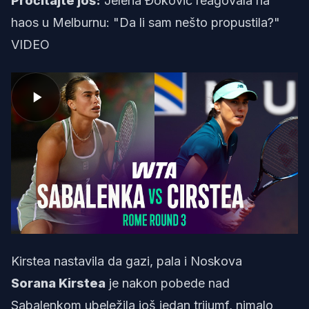
Pročitajte još:
Jelena Đoković reagovala na
haos u Melburnu: "Da li sam nešto propustila?"
VIDEO
Kirstea nastavila da gazi, pala i Noskova
Sorana Kirstea
je nakon pobede nad
Sabalenkom ubeležila još jedan trijumf, nimalo