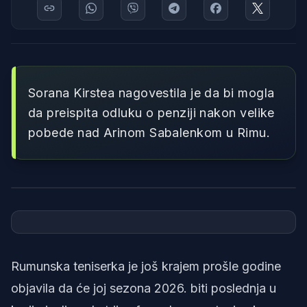
Sorana Kirstea nagovestila je da bi mogla
da preispita odluku o penziji nakon velike
pobede nad Arinom Sabalenkom u Rimu.
Foto: screenshot/WTA
Rumunska teniserka je još krajem prošle godine
objavila da će joj sezona 2026. biti poslednja u