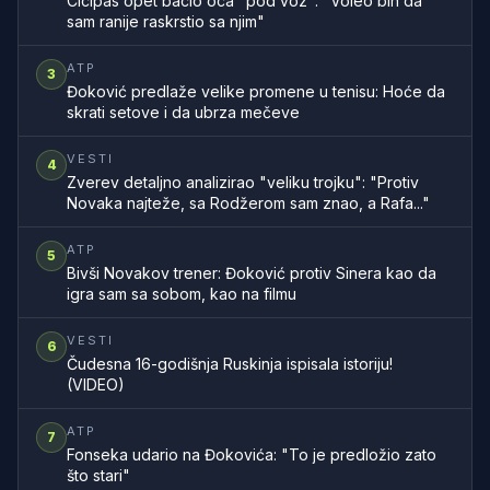
Cicipas opet bacio oca "pod voz": "Voleo bih da
sam ranije raskrstio sa njim"
ATP
3
Đoković predlaže velike promene u tenisu: Hoće da
skrati setove i da ubrza mečeve
VESTI
4
Zverev detaljno analizirao "veliku trojku": "Protiv
Novaka najteže, sa Rodžerom sam znao, a Rafa..."
ATP
5
Bivši Novakov trener: Đoković protiv Sinera kao da
igra sam sa sobom, kao na filmu
VESTI
6
Čudesna 16-godišnja Ruskinja ispisala istoriju!
(VIDEO)
ATP
7
Fonseka udario na Đokovića: "To je predložio zato
što stari"