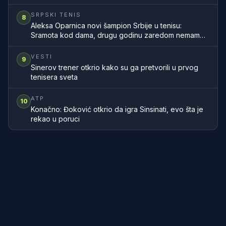
SRPSKI TENIS
8
Aleksa Oparnica novi šampion Srbije u tenisu:
Sramota kod dama, drugu godinu zaredom nemamo
šampionku zemlje
VESTI
9
Sinerov trener otkrio kako su ga pretvorili u prvog
tenisera sveta
ATP
10
Konačno: Đoković otkrio da igra Sinsinati, evo šta je
rekao u poruci