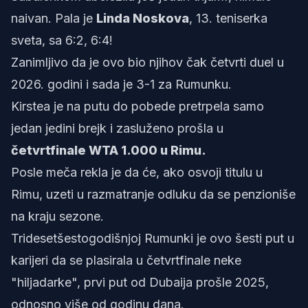
naivan. Pala je
Linda Noskova
, 13. teniserka
sveta, sa 6:2, 6:4!
Zanimljivo da je ovo bio njihov čak četvrti duel u
2026. godini i sada je 3-1 za Rumunku.
Kirstea je na putu do pobede pretrpela samo
jedan jedini brejk i zasluženo prošla u
četvrtfinale WTA 1.000 u Rimu.
Posle meča rekla je da će, ako osvoji titulu u
Rimu, uzeti u razmatranje odluku da se penzioniše
na kraju sezone.
Tridesetšestogodišnjoj Rumunki je ovo šesti put u
karijeri da se plasirala u četvrtfinale neke
"hiljadarke", prvi put od Dubaija prošle 2025,
odnosno više od godinu dana.