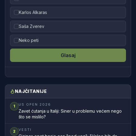
Karlos Alkaras
Saša Zverev
Neko peti
Glasaj
NAJČITANIJE
US OPEN 2026
1
Zavet ćutanja u Italiji: Siner u problemu većem nego
što se mislilo?
VESTI
2