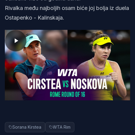
Rivalka među najboljih osam biće joj bolja iz duela
Ostapenko - Kalinskaja.
Sorana Kirstea
WTA Rim