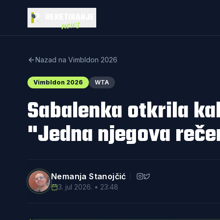
REKETIRANJE
news
Nazad na Vimbldon 2026
Vimbldon 2026
WTA
Sabalenka otkrila ka
"Jedna njegova rečeni
Nemanja Stanojčić
3. jul 2026. • 23:48