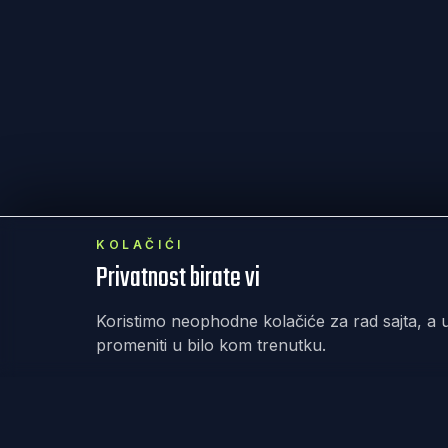
KOLAČIĆI
Privatnost birate vi
Koristimo neophodne kolačiće za rad sajta, a u
promeniti u bilo kom trenutku.
REKET
IRANJE