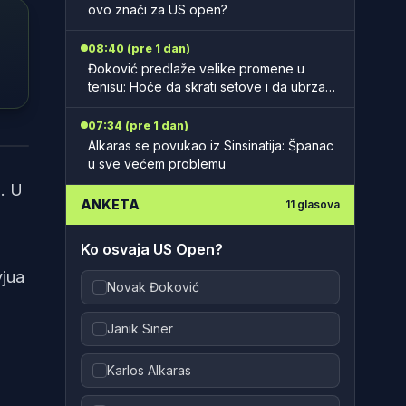
ovo znači za US open?
08:40 (pre 1 dan)
Đoković predlaže velike promene u
tenisu: Hoće da skrati setove i da ubrza
mečeve
07:34 (pre 1 dan)
tter
Alkaras se povukao iz Sinsinatija: Španac
u sve većem problemu
. U
ANKETA
11
glasova
Ko osvaja US Open?
vjua
Novak Đoković
Janik Siner
Karlos Alkaras