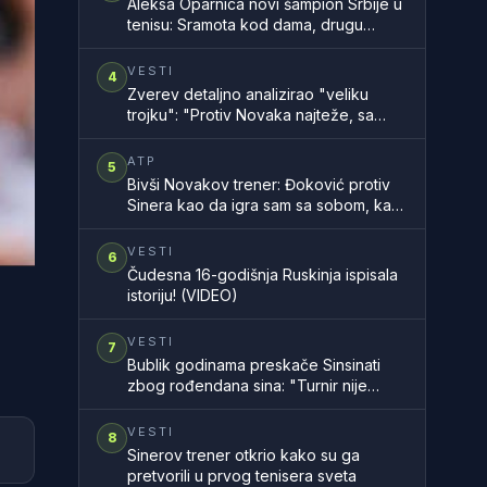
Aleksa Oparnica novi šampion Srbije u
tenisu: Sramota kod dama, drugu
godinu zaredom nemamo šampionku
zemlje
VESTI
4
Zverev detaljno analizirao "veliku
trojku": "Protiv Novaka najteže, sa
Rodžerom sam znao, a Rafa..."
ATP
5
Bivši Novakov trener: Đoković protiv
Sinera kao da igra sam sa sobom, kao
na filmu
VESTI
6
Čudesna 16-godišnja Ruskinja ispisala
istoriju! (VIDEO)
VESTI
7
Bublik godinama preskače Sinsinati
zbog rođendana sina: "Turnir nije
vredan propuštanja takvih trenutaka"
VESTI
8
Sinerov trener otkrio kako su ga
pretvorili u prvog tenisera sveta