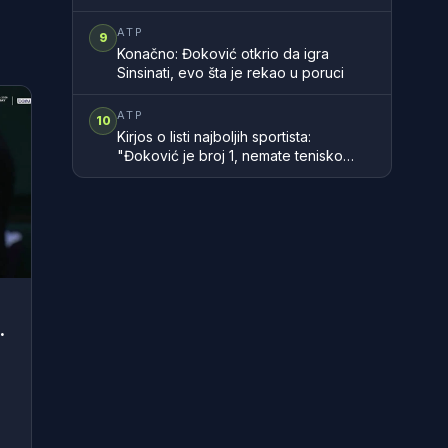
ATP
9
Konačno: Đoković otkrio da igra
Sinsinati, evo šta je rekao u poruci
ATP
10
Kirjos o listi najboljih sportista:
"Đoković je broj 1, nemate tenisko
znanje"