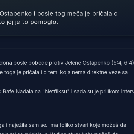
Ostapenko i posle tog meča je pričala o
o joj je to pomoglo.
Foto: Printscreen/X/The Tennis Le
ldona posle pobede protiv Jelene Ostapenko (6:4, 6:4)
 toga je pričala i o temi koja nema direktne veze sa
Rafe Nadala na "Netfliksu" i sada su je prilikom inter
a i naježila sam se. Ima toliko stvari koje možeš da