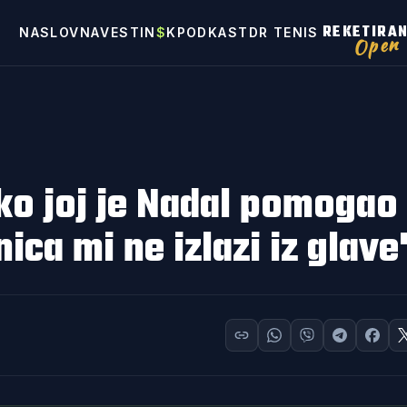
REKETIRA
NASLOVNA
VESTI
N
$
K
PODKAST
DR TENIS
Open
ko joj je Nadal pomogao
ca mi ne izlazi iz glave