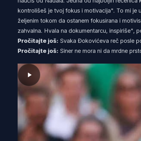
naučiš od Nadala. Jedna od najboljih rečenica k
kontrolišeš je tvoj fokus i motivacija". To mi j
željenim tokom da ostanem fokusirana i motivis
zahvalna. Hvala na dokumentarcu, inspiriše", po
Pročitajte još:
Svaka Đokovićeva reč posle 
Pročitajte još:
Siner ne mora ni da mrdne prst