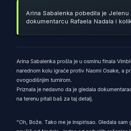
Arina Sabalenka pobedila je Jelenu 
dokumentarcu Rafaela Nadala i kolik
Arina Sabalenka prošla je u osminu finala Vimb
narednom kolu igraće protiv Naomi Osake, a pre
ovogodišnjim turnirom.
Priznala je nedavno da je gledala dokumentarac 
na terenu pitali baš za taj detalj.
"Oh, Bože. Tako me je inspirisao. Gledala sam g