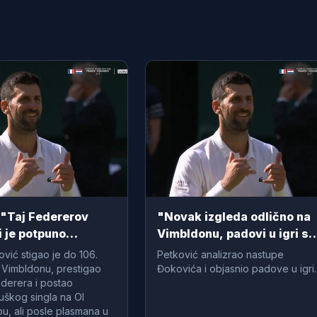
 "Taj Federerov
"Novak izgleda odlično na
 je potpuno
Vimbldonu, padovi u igri su
"
očekivani za ovu fazu"
ić stigao je do 106.
Petković analizrao nastupe
Vimbldonu, prestigao
Đokovića i objasnio padove u igri.
derera i postao
uškog singla na Ol
bu, ali posle plasmana u