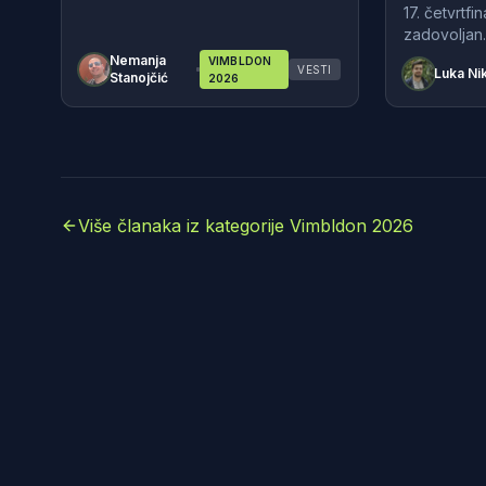
17. četvrtfi
zadovoljan.
Nemanja
VIMBLDON
VESTI
Luka Nik
Stanojčić
2026
Više članaka iz kategorije Vimbldon 2026