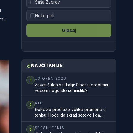
Saša Zverev
u
Neko peti
 mu
Glasaj
NAJČITANIJE
US OPEN 2026
1
Zavet ćutanja u Italiji: Siner u problemu
većem nego što se mislilo?
ATP
2
Đoković predlaže velike promene u
tenisu: Hoće da skrati setove i da
ubrza mečeve
SRPSKI TENIS
3