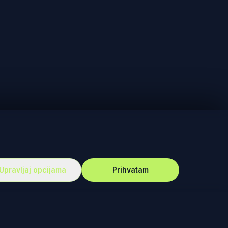
Upravljaj opcijama
Prihvatam
PODRŠKA