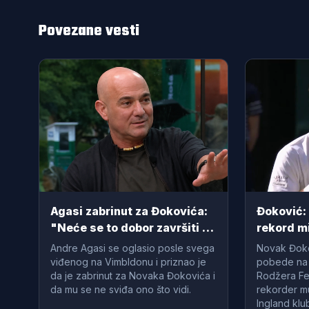
Povezane vesti
Agasi zabrinut za Đokovića:
Đoković:
"Neće se to dobor završiti za
rekord mi
njega"
nevažan
Andre Agasi se oglasio posle svega
Novak Đokov
viđenog na Vimbldonu i priznao je
pobede na 
da je zabrinut za Novaka Đokovića i
Rodžera Fe
da mu se ne sviđa ono što vidi.
rekorder m
Ingland klu