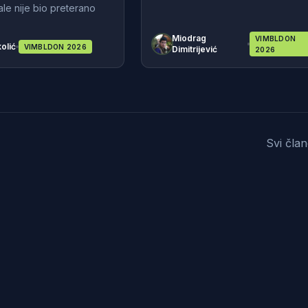
nale nije bio preterano
Miodrag
VIMBLDON
olić
VIMBLDON 2026
Dimitrijević
2026
Svi čla