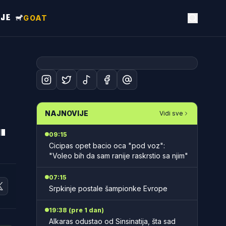
NJE
GOAT
NAJNOVIJE
Vidi sve
"
09:15
Cicipas opet bacio oca "pod voz":
"Voleo bih da sam ranije raskrstio sa njim"
07:15
Srpkinje postale šampionke Evrope
19:38 (pre 1 dan)
Alkaras odustao od Sinsinatija, šta sad