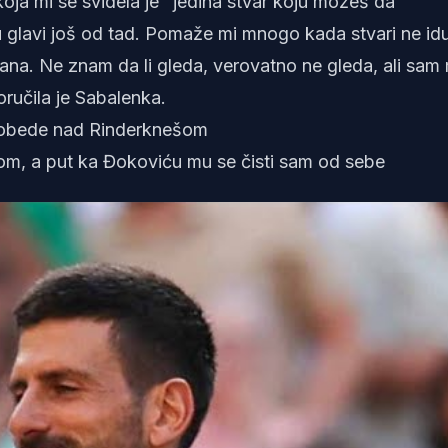
oja mi se svidela je "jedina stvar koju možeš da
e u glavi još od tad. Pomaže mi mnogo kada stvari ne id
ana. Ne znam da li gleda, verovatno ne gleda, ali sam
ručila je Sabalenka.
pobede nad Rinderknešom
om, a put ka Đokoviću mu se čisti sam od sebe