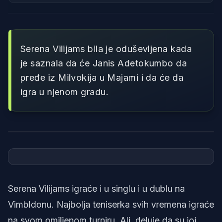
Serena Vilijams bila je oduševljena kada
je saznala da će Janis Adetokumbo da
pređe iz Milvokija u Majami i da će da
igra u njenom gradu.
Foto: Printscreen/Instagram/Wimbledon/X/GiannisAnt34
Serena Vilijams igraće i u singlu i u dublu na
Vimbldonu. Najbolja teniserka svih vremena igraće
na svom omiljenom turniru. Ali, deluje da su joj