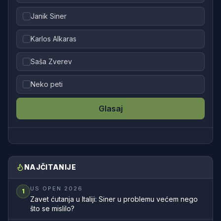
Janik Siner
Karlos Alkaras
Saša Zverev
Neko peti
Glasaj
NAJČITANIJE
US OPEN 2026
1
Zavet ćutanja u Italiji: Siner u problemu većem nego
što se mislilo?