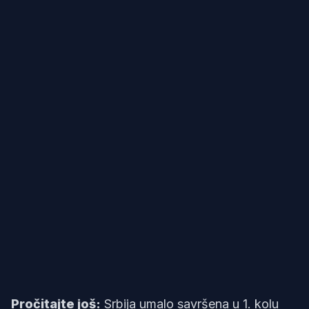
Pročitajte još:
Srbija umalo savršena u 1. kolu