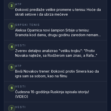
ATP
2
Đoković predlaže velike promene u tenisu: Hoće da
skrati setove i da ubrza mečeve
SRPSKI TENIS
3
Aleksa Oparnica novi šampion Srbije u tenisu:
Sramota kod dama, drugu godinu zaredom nemamo
šampionku zemlje
VESTI
4
Zverev detaljno analizirao "veliku trojku": "Protiv
Novaka najteže, sa Rodžerom sam znao, a Rafa..."
ATP
5
Bivši Novakov trener: Đoković protiv Sinera kao da
igra sam sa sobom, kao na filmu
VESTI
6
Čudesna 16-godišnja Ruskinja ispisala istoriju!
(VIDEO)
VESTI
7