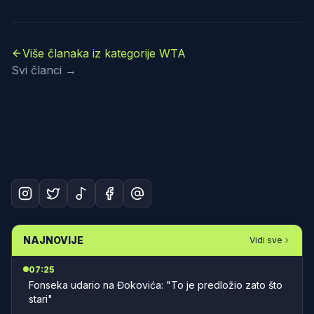
Više članaka iz kategorije WTA
Svi članci →
NAJNOVIJE
Vidi sve
07:25
Fonseka udario na Đokovića: "To je predložio zato što
stari"