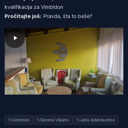
kvalifikacija za Vimbldon
Pročitajte još:
Pravda, šta to beše?
Vimbldon
Serena Vilijams
Janis Adetokumbo