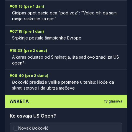
09:15 (pre 1 dan)
Cicipas opet bacio oca "pod voz": "Voleo bih da sam
ranije raskrstio sa njim"
07:15 (pre 1 dan)
Srpkinje postale šampionke Evrope
19:38 (pre 2 dana)
Alkaras odustao od Sinsinatija, šta sad ovo znači za US
open?
08:40 (pre 2 dana)
Đoković predlaže velike promene u tenisu: Hoće da
skrati setove i da ubrza mečeve
ANKETA
13
glasova
Ko osvaja US Open?
Novak Đoković