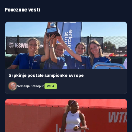
Povezane vesti
Srpkinje postale šampionke Evrope
Nemanja Stanojčić
WTA