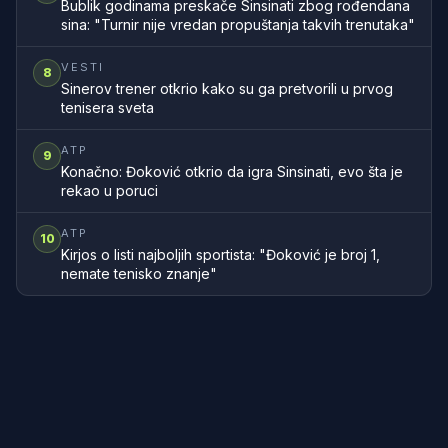
Bublik godinama preskače Sinsinati zbog rođendana
sina: "Turnir nije vredan propuštanja takvih trenutaka"
VESTI
8
Sinerov trener otkrio kako su ga pretvorili u prvog
tenisera sveta
ATP
9
Konačno: Đoković otkrio da igra Sinsinati, evo šta je
rekao u poruci
ATP
10
Kirjos o listi najboljih sportista: "Đoković je broj 1,
nemate tenisko znanje"