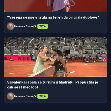
"Serena se nije vratila na teren da bi igrala dublove"
Nemanja Stanojčić
WTA
Sabalenka ispala sa turnira u Madridu: Propustila je
čak šest meč lopti
Nemanja Stanojčić
WTA