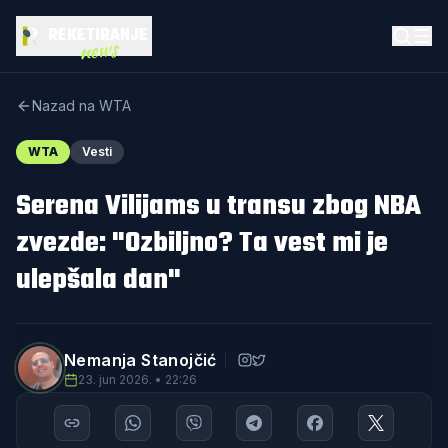
REKETIRANJE
news
Nazad na WTA
WTA
Vesti
Serena Vilijams u transu zbog NBA
zvezde: "Ozbiljno? Ta vest mi je
ulepšala dan"
Nemanja Stanojčić
23. jun 2026. • 22:26