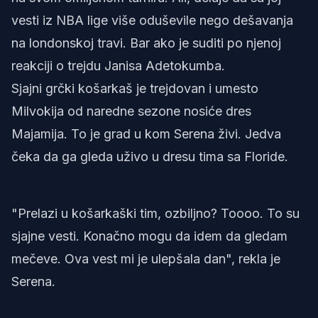
vesti iz NBA lige više oduševile nego dešavanja
na londonskoj travi. Bar ako je suditi po njenoj
reakciji o trejdu Janisa Adetokumba.
Sjajni grčki košarkaš je trejdovan i umesto
Milvokija od naredne sezone nosiće dres
Majamija. To je grad u kom Serena živi. Jedva
čeka da ga gleda uživo u dresu tima sa Floride.
"Prelazi u košarkaški tim, ozbiljno? Toooo. To su
sjajne vesti. Konačno mogu da idem da gledam
mečeve. Ova vest mi je ulepšala dan", rekla je
Serena.