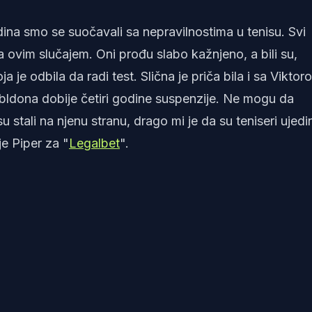
na smo se suočavali sa nepravilnostima u tenisu. Svi
a ovim slučajem. Oni prođu slabo kažnjeno, a bili su,
je odbila da radi test. Slična je priča bila i sa Viktor
mbldona dobije četiri godine suspenzije. Ne mogu da
stali na njenu stranu, drago mi je da su teniseri ujedini
je Piper za "
Legalbet
".