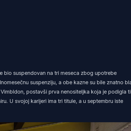
i je bio suspendovan na tri meseca zbog upotrebe
jednomesečnu suspenziju, a obe kazne su bile znatno bl
imbldon, postavši prva nenositeljka koja je podigla ti
. U svojoj karijeri ima tri titule, a u septembru iste