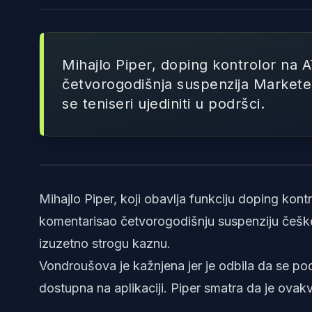
Mihajlo Piper, doping kontrolor na A
četvorogodišnja suspenzija Markete
se teniseri ujediniti u podršci.
Mihajlo Piper, koji obavlja funkciju doping kon
komentarisao četvorogodišnju suspenziju češke
izuzetno strogu kaznu.
Vondroušova je kažnjena jer je odbila da se po
dostupna na aplikaciji. Piper smatra da je ovak