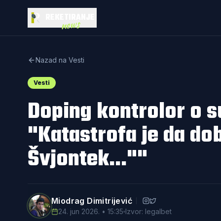
REKETIRANJE
news
Nazad na Vesti
Vesti
Doping kontrolor o s
"Katastrofa je da dobi
Švjontek...""
Miodrag Dimitrijević
24. jun 2026. • 15:35
Izvor: legalbet