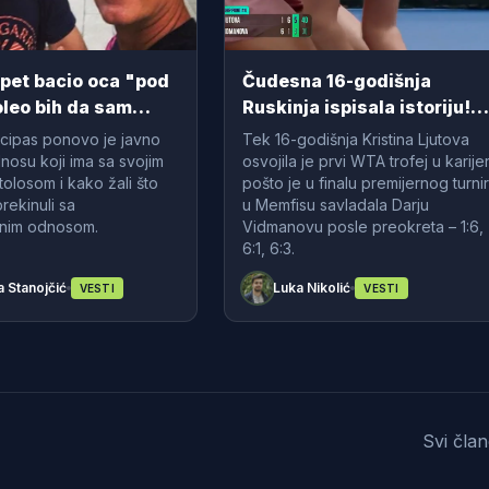
opet bacio oca "pod
Čudesna 16-godišnja
oleo bih da sam
Ruskinja ispisala istoriju!
skrstio sa njim"
(VIDEO)
icipas ponovo je javno
Tek 16-godišnja Kristina Ljutova
nosu koji ima sa svojim
osvojila je prvi WTA trofej u karijer
losom i kako žali što
pošto je u finalu premijernog turni
prekinuli sa
u Memfisu savladala Darju
lnim odnosom.
Vidmanovu posle preokreta – 1:6,
6:1, 6:3.
 Stanojčić
Luka Nikolić
VESTI
VESTI
Svi čla