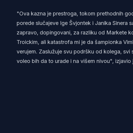
"Ova kazna je prestroga, tokom prethodnih godi
porede slučajeve Ige Švjontek i Janika Sinera s
zapravo, dopingovani, za razliku od Markete koja 
Troickim, ali katastrofa mi je da šampionka Vi
verujem. Zaslužuje svu podršku od kolega, svi su 
voleo bih da to urade i na višem nivou", izjavio 