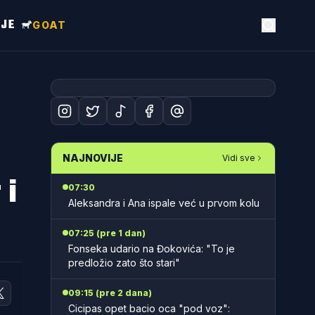
NJE
GOAT
NAJNOVIJE
Vidi sve
 i
07:30
Aleksandra i Ana ispale već u prvom kolu
07:25 (pre 1 dan)
Fonseka udario na Đokovića: "To je
predložio zato što stari"
09:15 (pre 2 dana)
Cicipas opet bacio oca "pod voz":