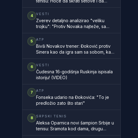
tenisu: Hoće da skrati setove i da
ubrza mečeve
VESTI
4
Zverev detaljno analizirao "veliku
trojku": "Protiv Novaka najteže, sa
Rodžerom sam znao, a Rafa..."
ATP
5
Bivši Novakov trener: Đoković protiv
Sinera kao da igra sam sa sobom, kao
na filmu
VESTI
6
Čudesna 16-godišnja Ruskinja ispisala
istoriju! (VIDEO)
ATP
7
Fonseka udario na Đokovića: "To je
predložio zato što stari"
SRPSKI TENIS
8
Aleksa Oparnica novi šampion Srbije u
tenisu: Sramota kod dama, drugu
godinu zaredom nemamo šampionku