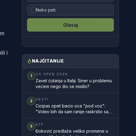
Neko peti
Glasaj
om
li i
NAJČITANIJE
US OPEN 2026
1
Zavet ćutanja u Italiji: Siner u problemu
većem nego što se mislilo?
VESTI
2
Cicipas opet bacio oca "pod voz":
"Voleo bih da sam ranije raskrstio sa
njim"
ATP
3
Đoković predlaže velike promene u