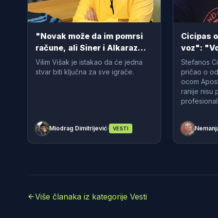
"Novak može da im pomrsi
Cicipas 
račune, ali Siner i Alkaraz
voz": "V
baš odskaču": Poznati trener
ranije ra
Vilim Višak je istakao da će jedna
Stefanos C
analizirao teniskih vrh
stvar biti ključna za sve igrače.
pričao o od
ocom Aposto
ranije nisu 
profesiona
Miodrag Dimitrijević
Nemanja
VESTI
Više članaka iz kategorije Vesti