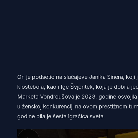
On je podsetio na slučajeve Janika Sinera, koj
klostebola, kao i Ige Švjontek, koja je dobila 
Marketa Vondroušova je 2023. godine osvojila V
u ženskoj konkurenciji na ovom prestižnom turniru
godine bila je šesta igračica sveta.