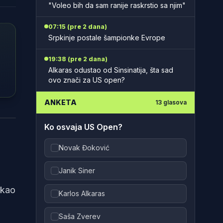
"Voleo bih da sam ranije raskrstio sa njim"
07:15 (pre 2 dana)
Srpkinje postale šampionke Evrope
19:38 (pre 2 dana)
Alkaras odustao od Sinsinatija, šta sad
ovo znači za US open?
ANKETA
13
glasova
hips
Ko osvaja US Open?
Novak Đoković
Janik Siner
 kao
Karlos Alkaras
Saša Zverev