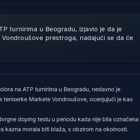
TP turnirima u Beogradu, izjavio je da je
 Vondroušove prestroga, nadajući se da će
Foto: Screenshot Youtube US Open Tennis Champions
trolora na ATP turnirima u Beogradu, nedavno je
 teniserke Markete Vondroušove, ocenjujući je kao
dvrgne doping testu u periodu kada nije bila označena
va kazna morala biti blaža, s obzirom na okolnosti.