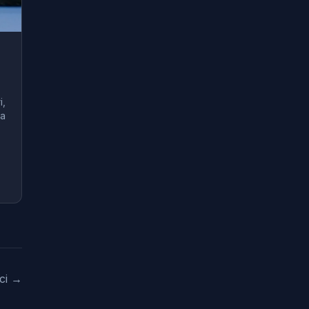
i,
ra
nci →