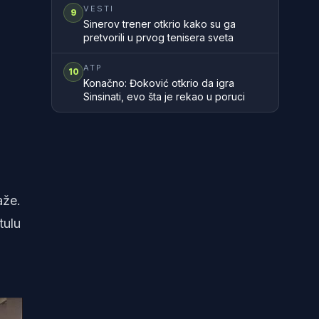
zemlje
VESTI
9
Sinerov trener otkrio kako su ga
pretvorili u prvog tenisera sveta
ATP
10
Konačno: Đoković otkrio da igra
Sinsinati, evo šta je rekao u poruci
aže.
tulu