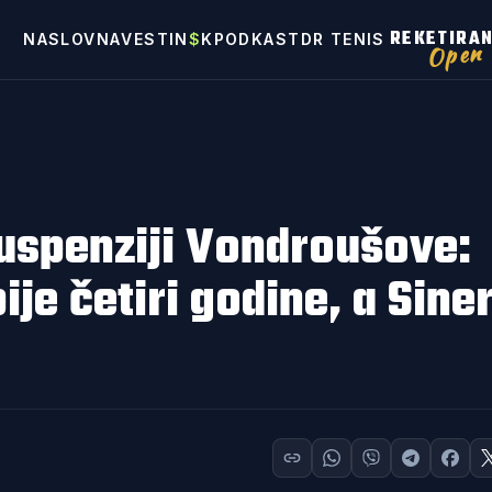
REKETIRA
NASLOVNA
VESTI
N
$
K
PODKAST
DR TENIS
Open
uspenziji Vondroušove:
je četiri godine, a Siner